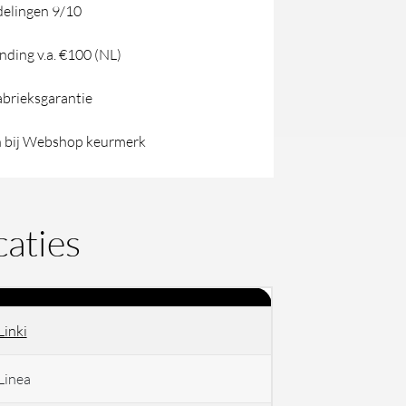
elingen 9/10
nding v.a. €100 (NL)
abrieksgarantie
 bij Webshop keurmerk
caties
Linki
Linea