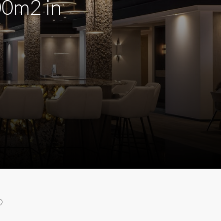
00m2 in
m
?