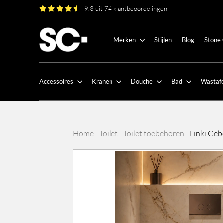
9.3 uit 74 klantbeoordelingen
Merken
Stijlen
Blog
Stone
Accessoires
Kranen
Douche
Bad
Wastafe
Home
-
Toilet
-
Toilet toebehoren
-
Linki Geb