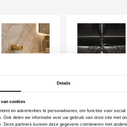
 toebehoren
en
accessoires
ekend worden gecombineerd met
ers, toiletrolhouders en
ng.
eel met 2 knoppen • geschikt
• Linki toilet toebehoren •
uren • te combineren met
Details
nki Puro Up
Linki Clickplug
anddoekhaak
erne toiletruimtes en
Vanaf
138,61
anaf
130,38
 van cookies
Beschikbaar in
ent en advertenties te personaliseren, om functies voor social
chikbaar in
. Ook delen we informatie over uw gebruik van onze site met on
e. Deze partners kunnen deze gegevens combineren met andere i