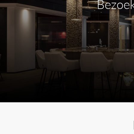
Bezoek
afwerkingen:
Satin
Polished
Satin Black
Satin Rose Gold
Light Gold Satin
Satin Gold
Black Polish
Polish Rose Gold
Light Gold Polish
Polish Gold
Mokka
De
Mokka afwerking
is een van de nieuwe k