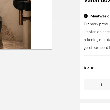
Maatwerk 
Dit merk produc
klanten op best
rekening mee da
geretourneerd 
Kleur
Linki
Geberit
bedieningsplaa
aantal