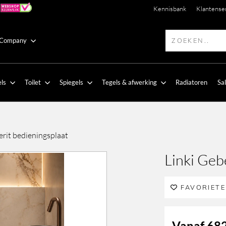
Kennisbank
Klantense
 Company
ls
Toilet
Spiegels
Tegels & afwerking
Radiatoren
Sa
erit bedieningsplaat
Linki Geb
FAVORIET
Vanaf
682