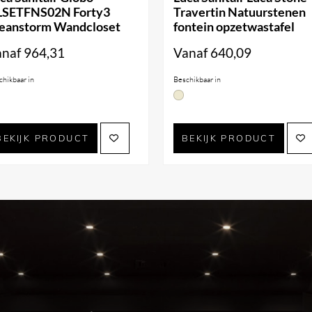
LSETFNS02N Forty3
Travertin Natuurstenen
eanstorm Wandcloset
fontein opzetwastafel
c
anaf
964,31
Vanaf
640,09
oppen
chikbaar in
Beschikbaar in
bbele spoelfunctie
BEKIJK PRODUCT
BEKIJK PRODUCT
kamer
gbaar in de volgende