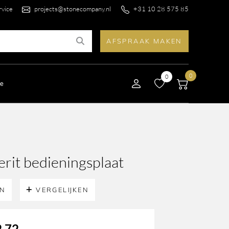
rvice
projects@stonecompany.nl
+31 10 28 575 85
AFSPRAAK MAKEN
0
0
le
erit bedieningsplaat
EN
VERGELIJKEN
,72