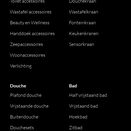
Toilet accessoires
Douchekraan
Wastafel accessoires
Wastafelkraan
Beauty en Wellness
Fonteinkraan
Handdoek accessoires
Keukenkranen
Zeepaccessoires
Sensorkraan
Woonaccessoires
Verlichting
Douche
Bad
Plafond douche
Half vrijstaand bad
Vrijstaande douche
Vrijstaand bad
Buitendouche
Hoekbad
Douchesets
Zitbad