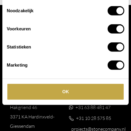
Toestemmingsselectie
Noodzakelijk
Voorkeuren
Statistieken
Marketing
OK
Showroom
Contact
Hakgriend 46
+31 63 88 481 47
3371 KA Hardinxveld-
+31 10 28 575 85
Giessendam
projects@stonecompany.nl