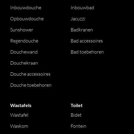
Inbouwdouche
Inbouwbad
Opbouwdouche
Jacuzzi
Sunshower
Badkranen
Regendouche
Bad accessoires
Douchewand
Bad toebehoren
Douchekraan
Douche accessoires
Douche toebehoren
Wastafels
Toilet
Wastafel
Bidet
Waskom
Fontein