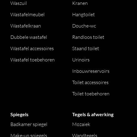
Waszuil
Kranen
Wastafelmeubel
Hangtoilet
Wastafelkraan
Douche-wc
Dubbele wastafel
Randloos toilet
Wastafel accessoires
Staand toilet
Wastafel toebehoren
Urinoirs
Inbouwreservoirs
Toilet accessoires
Toilet toebehoren
Spiegels
Tegels & afwerking
Badkamer spiegel
Mozaiek
Make-up spiegels
Wandtegels