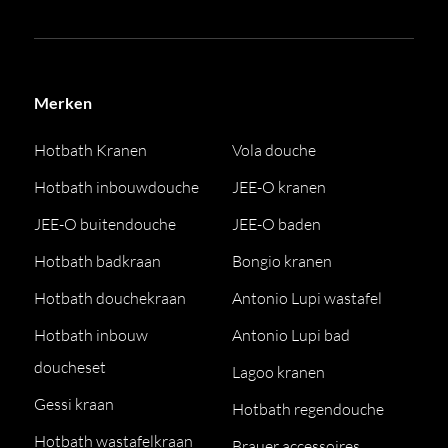
Merken
Hotbath Kranen
Vola douche
Hotbath inbouwdouche
JEE-O kranen
JEE-O buitendouche
JEE-O baden
Hotbath badkraan
Bongio kranen
Hotbath douchekraan
Antonio Lupi wastafel
Hotbath inbouw
Antonio Lupi bad
doucheset
Lagoo kranen
Gessi kraan
Hotbath regendouche
Hotbath wastafelkraan
Brauer accessoires