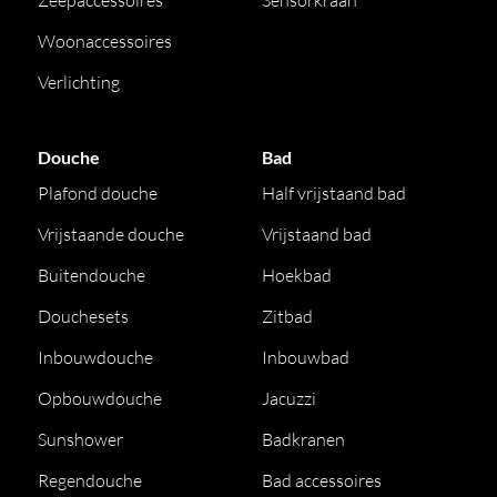
Zeepaccessoires
Sensorkraan
Woonaccessoires
Verlichting
Douche
Bad
Plafond douche
Half vrijstaand bad
Vrijstaande douche
Vrijstaand bad
Buitendouche
Hoekbad
Douchesets
Zitbad
Inbouwdouche
Inbouwbad
Opbouwdouche
Jacuzzi
Sunshower
Badkranen
Regendouche
Bad accessoires