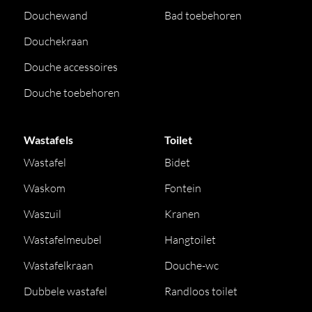
Douchewand
Bad toebehoren
Douchekraan
Douche accessoires
Douche toebehoren
Wastafels
Toilet
Wastafel
Bidet
Waskom
Fontein
Waszuil
Kranen
Wastafelmeubel
Hangtoilet
Wastafelkraan
Douche-wc
Dubbele wastafel
Randloos toilet