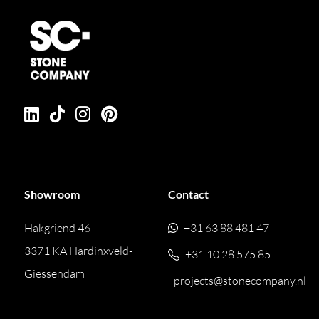
Showroom
Contact
Hakgriend 46
+31 63 88 481 47
3371 KA Hardinxveld-
+31 10 28 575 85
Giessendam
projects@stonecompany.nl