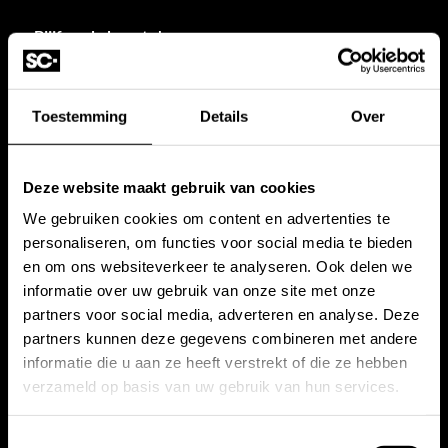
Blijf op de hoogte!
Schrijf je in voor onze
nieuwsbrief.
Toestemming
Details
Over
Deze website maakt gebruik van cookies
We gebruiken cookies om content en advertenties te
personaliseren, om functies voor social media te bieden
en om ons websiteverkeer te analyseren. Ook delen we
informatie over uw gebruik van onze site met onze
Accessoires
Kranen
partners voor social media, adverteren en analyse. Deze
Douche accessoires
Badkranen
partners kunnen deze gegevens combineren met andere
informatie die u aan ze heeft verstrekt of die ze hebben
Bad accessoires
Toilet kranen
verzameld op basis van uw gebruik van hun services.
Toilet accessoires
Douchekraan
Wastafel accessoires
Wastafelkraan
Toestemmingsselectie