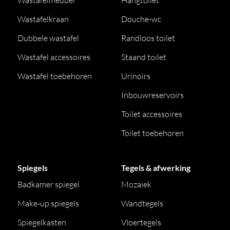
Wastafelmeubel
Hangtoilet
Wastafelkraan
Douche-wc
Dubbele wastafel
Randloos toilet
Wastafel accessoires
Staand toilet
Wastafel toebehoren
Urinoirs
Inbouwreservoirs
Toilet accessoires
Toilet toebehoren
Spiegels
Tegels & afwerking
Badkamer spiegel
Mozaiek
Make-up spiegels
Wandtegels
Spiegelkasten
Vloertegels