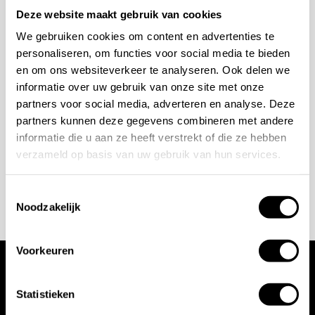
Deze website maakt gebruik van cookies
bespreken?
We gebruiken cookies om content en advertenties te
personaliseren, om functies voor social media te bieden
Wilt u ook iedere dag genieten van een luxe badkamer?
en om ons websiteverkeer te analyseren. Ook delen we
Neem contact met ons op voor een intake gesprek.
informatie over uw gebruik van onze site met onze
partners voor social media, adverteren en analyse. Deze
+31 10 28 575 85
partners kunnen deze gegevens combineren met andere
projects@stonecompany.nl
informatie die u aan ze heeft verstrekt of die ze hebben
verzameld op basis van uw gebruik van hun services.
AFSPRAAK MAKEN
Toestemmingsselectie
Noodzakelijk
Voorkeuren
Wij werken met
Statistieken