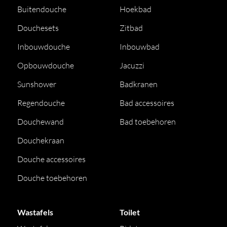
Buitendouche
Hoekbad
Douchesets
Zitbad
Inbouwdouche
Inbouwbad
Opbouwdouche
Jacuzzi
Sunshower
Badkranen
Regendouche
Bad accessoires
Douchewand
Bad toebehoren
Douchekraan
Douche accessoires
Douche toebehoren
Wastafels
Toilet