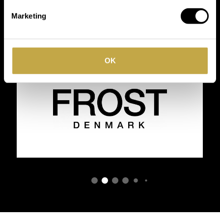
toonaangevende
Marketing
merken
OK