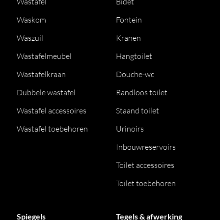
Wastafel
Bidet
Waskom
Fontein
Waszuil
Kranen
Wastafelmeubel
Hangtoilet
Wastafelkraan
Douche-wc
Dubbele wastafel
Randloos toilet
Wastafel accessoires
Staand toilet
Wastafel toebehoren
Urinoirs
Inbouwreservoirs
Toilet accessoires
Toilet toebehoren
Spiegels
Tegels & afwerking