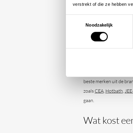
verstrekt of die ze hebben v
Als u meer wilt weten ov
Toestemmingsselectie
opnemen. We staan altijd
Noodzakelijk
Welke A-mer
Bij Stone Company hecht
uw badkamer een luxueuz
beste merken uit de br
zoals
CEA
,
Hotbath
,
JEE
gaan.
Wat kost een