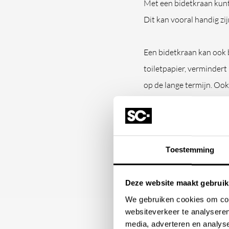
Met een bidetkraan kunt 
Dit kan vooral handig zi
Een bidetkraan kan ook b
toiletpapier, vermindert
op de lange termijn. Ook
verkrijgbaar in verschill
uitstraling van uw ruimt
Welke mater
Toestemming
Deze website maakt gebruik
Stone Company biedt een
We gebruiken cookies om cont
materialen, zoals roestvr
websiteverkeer te analyseren
eigenschappen.
media, adverteren en analys