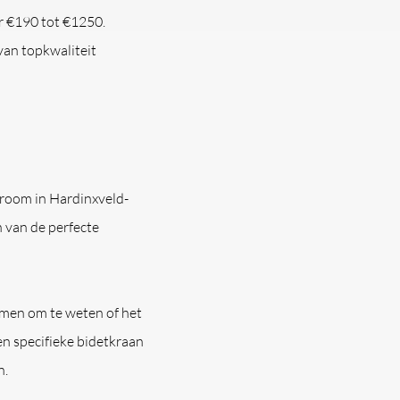
er €190 tot €1250.
 van topkwaliteit
wroom in Hardinxveld-
n van de perfecte
men om te weten of het
en specifieke bidetkraan
n.