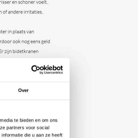
isser en schoner voelt.
of andere irritaties.
ter in plaats van
erdoor ook nog eens geld
Er zijn bidetkranen
en die past bij de
ranen?
Over
uit verschillende
 media te bieden en om ons
igen voordelen en unieke
ze partners voor social
nformatie die u aan ze heeft