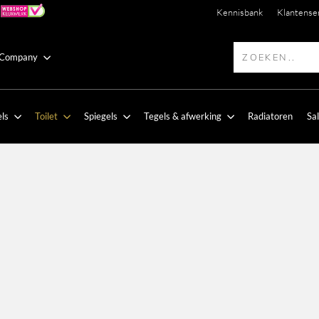
Kennisbank
Klantense
 Company
ls
Toilet
Spiegels
Tegels & afwerking
Radiatoren
Sa