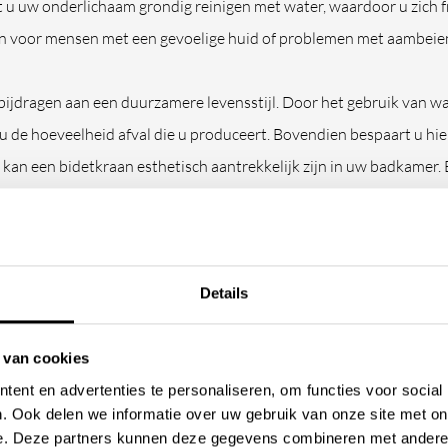
u uw onderlichaam grondig reinigen met water, waardoor u zich fr
jn voor mensen met een gevoelige huid of problemen met aambeien 
ijdragen aan een duurzamere levensstijl. Door het gebruik van wa
 u de hoeveelheid afval die u produceert. Bovendien bespaart u hi
 kan een bidetkraan esthetisch aantrekkelijk zijn in uw badkamer. 
ende stijlen en afwerkingen, zodat u altijd een bidetkraan kunt vind
e.
ialen worden gebruikt bij bidetk
Details
 van cookies
 breed scala aan bidetkranen. Onze bidetkranen zijn vervaardigd 
ent en advertenties te personaliseren, om functies voor social
ij staal (rvs), geborsteld rvs en messing. Elk materiaal heeft zijn e
. Ook delen we informatie over uw gebruik van onze site met on
e. Deze partners kunnen deze gegevens combineren met andere i