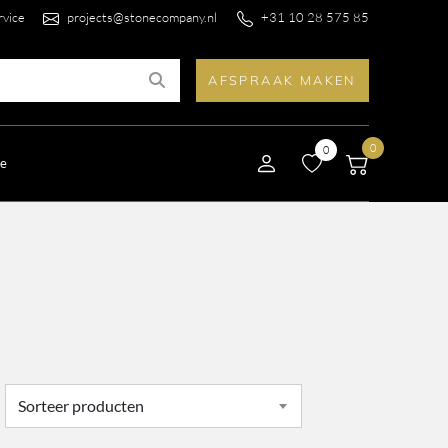
rvice
projects@stonecompany.nl
+31 10 28 575 85
AFSPRAAK MAKEN
0
0
le