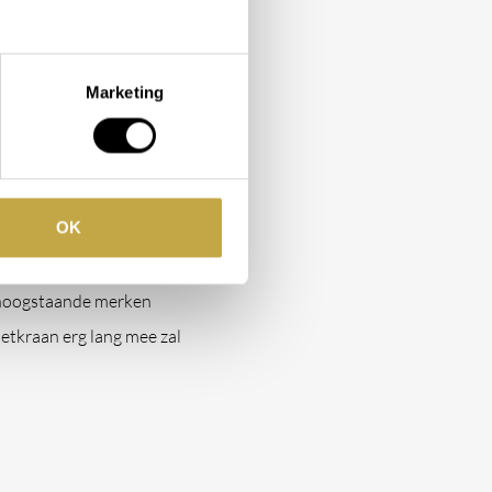
 contact met ons
 beste keuze.
Marketing
kbaar?
OK
n streven we ernaar om
we uitsluitend met de
 hoogstaande merken
etkraan erg lang mee zal