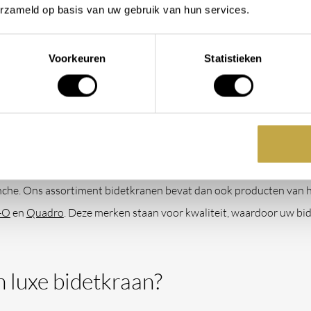
erzameld op basis van uw gebruik van hun services.
er de specifieke voordelen en nadelen van deze materialen, kunt u
 voor u klaar om u te helpen en te adviseren bij het maken van de
Voorkeuren
Statistieken
k biderkranen hebben wij beschi
en we veel waarde aan de kwaliteit van onze sanitairproducten e
e uitstraling te geven. Om deze kwaliteit te garanderen, werken 
anche. Ons assortiment bidetkranen bevat dan ook producten van
-O
en
Quadro
. Deze merken staan voor kwaliteit, waardoor uw bid
 luxe bidetkraan?