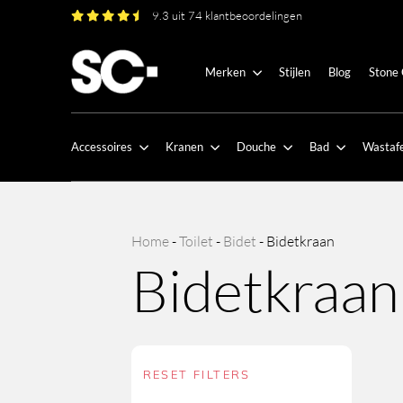
9.3 uit 74 klantbeoordelingen
Merken
Stijlen
Blog
Stone
Accessoires
Kranen
Douche
Bad
Wastafe
Home
-
Toilet
-
Bidet
-
Bidetkraan
Bidetkraan
RESET FILTERS