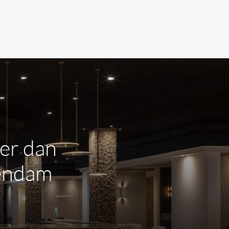
er dan
sendam