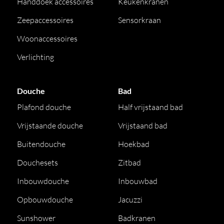
Handdoek accessoires
Keukenkranen
Zeepaccessoires
Sensorkraan
Woonaccessoires
Verlichting
Douche
Bad
Plafond douche
Half vrijstaand bad
Vrijstaande douche
Vrijstaand bad
Buitendouche
Hoekbad
Douchesets
Zitbad
Inbouwdouche
Inbouwbad
Opbouwdouche
Jacuzzi
Sunshower
Badkranen