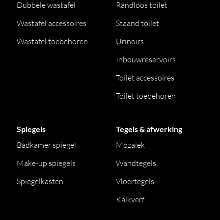
Dubbele wastafel
Randloos toilet
Wastafel accessoires
Staand toilet
Wastafel toebehoren
Urinoirs
Inbouwreservoirs
Toilet accessoires
Toilet toebehoren
Spiegels
Tegels & afwerking
Badkamer spiegel
Mozaiek
Make-up spiegels
Wandtegels
Spiegelkasten
Vloertegels
Kalkverf