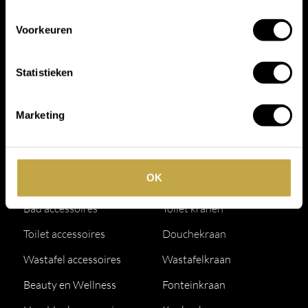
Schrijf je in voor onze
Voorkeuren
nieuwsbrief.
Statistieken
Marketing
Accessoires
Kranen
OK
Douche accessoires
Badkranen
Bad accessoires
Toilet kranen
Toilet accessoires
Douchekraan
Wastafel accessoires
Wastafelkraan
Beauty en Wellness
Fonteinkraan