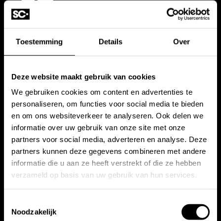
Toestemming
Details
Over
Deze website maakt gebruik van cookies
We gebruiken cookies om content en advertenties te
Showroom
Contact
personaliseren, om functies voor social media te bieden
en om ons websiteverkeer te analyseren. Ook delen we
Hakgriend 46
+31 63 88 481 47
informatie over uw gebruik van onze site met onze
partners voor social media, adverteren en analyse. Deze
3371 KA Hardinxveld-
+31 10 28 575 85
partners kunnen deze gegevens combineren met andere
Giessendam
projects@stonecompany.nl
informatie die u aan ze heeft verstrekt of die ze hebben
verzameld op basis van uw gebruik van hun services.
Toestemmingsselectie
Blijf op de hoogte!
Noodzakelijk