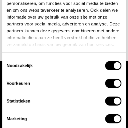
personaliseren, om functies voor social media te bieden
+31 10 28 575 85
en om ons websiteverkeer te analyseren. Ook delen we
informatie over uw gebruik van onze site met onze
projects@stonecompany.nl
partners voor social media, adverteren en analyse. Deze
partners kunnen deze gegevens combineren met andere
AFSPRAAK MAKEN
informatie die u aan ze heeft verstrekt of die ze hebben
verzameld op basis van uw gebruik van hun services.
Toestemmingsselectie
Noodzakelijk
Wij werken met
Voorkeuren
toonaangevende
Statistieken
merken
Marketing