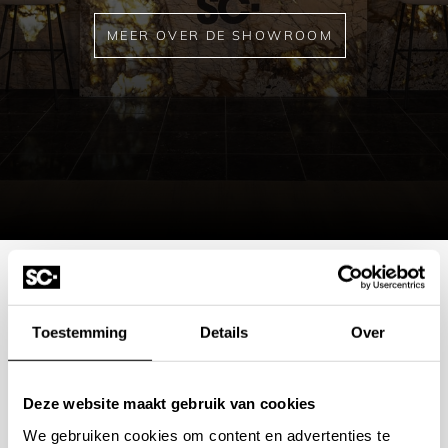
MEER OVER DE SHOWROOM
Mogelijkheden
Toestemming
Details
Over
bespreken?
Deze website maakt gebruik van cookies
Wilt u ook iedere dag genieten van een luxe badkamer?
We gebruiken cookies om content en advertenties te
Neem contact met ons op voor een intake gesprek.