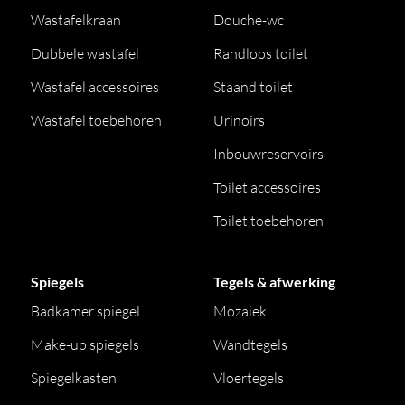
Wastafelkraan
Douche-wc
Dubbele wastafel
Randloos toilet
Wastafel accessoires
Staand toilet
Wastafel toebehoren
Urinoirs
Inbouwreservoirs
Toilet accessoires
Toilet toebehoren
Spiegels
Tegels & afwerking
Badkamer spiegel
Mozaiek
Make-up spiegels
Wandtegels
Spiegelkasten
Vloertegels