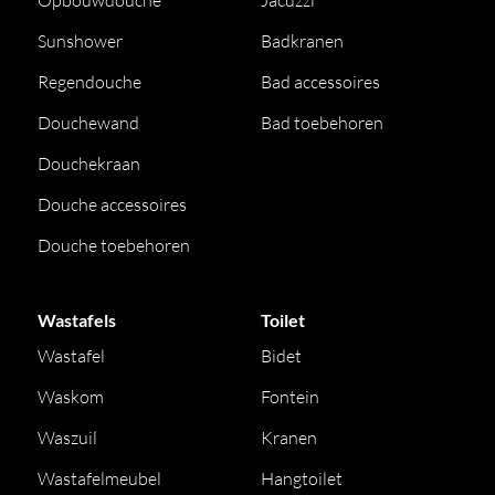
Opbouwdouche
Jacuzzi
Sunshower
Badkranen
Regendouche
Bad accessoires
Douchewand
Bad toebehoren
Douchekraan
Douche accessoires
Douche toebehoren
Wastafels
Toilet
Wastafel
Bidet
Waskom
Fontein
Waszuil
Kranen
Wastafelmeubel
Hangtoilet