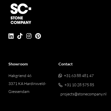
Showroom
Contact
Hakgriend 46
+31 63 88 481 47
3371 KA Hardinxveld-
+31 10 28 575 85
Giessendam
projects@stonecompany.nl