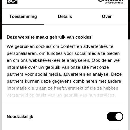
Toestemming
Details
Over
Deze website maakt gebruik van cookies
We gebruiken cookies om content en advertenties te
personaliseren, om functies voor social media te bieden
Mogelijkheden
en om ons websiteverkeer te analyseren. Ook delen we
informatie over uw gebruik van onze site met onze
bespreken?
partners voor social media, adverteren en analyse. Deze
partners kunnen deze gegevens combineren met andere
Wilt u ook iedere dag genieten van een luxe badkamer?
informatie die u aan ze heeft verstrekt of die ze hebben
verzameld op basis van uw gebruik van hun services.
Neem contact met ons op voor een intake gesprek.
+31 10 28 575 85
Toestemmingsselectie
Noodzakelijk
projects@stonecompany.nl