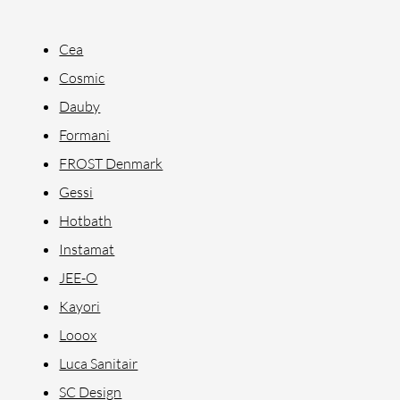
Cea
Cosmic
Dauby
Formani
FROST Denmark
Gessi
Hotbath
Instamat
JEE-O
Kayori
Looox
Luca Sanitair
SC Design