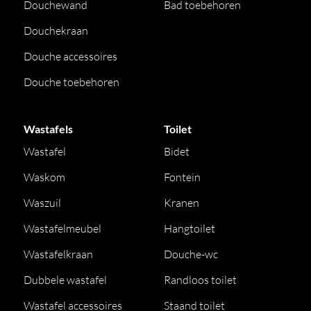
Douchewand
Bad toebehoren
Douchekraan
Douche accessoires
Douche toebehoren
Wastafels
Toilet
Wastafel
Bidet
Waskom
Fontein
Waszuil
Kranen
Wastafelmeubel
Hangtoilet
Wastafelkraan
Douche-wc
Dubbele wastafel
Randloos toilet
Wastafel accessoires
Staand toilet