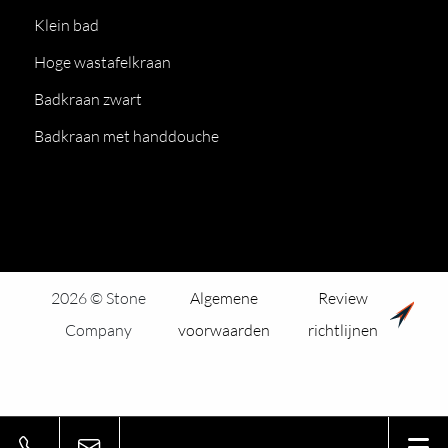
Klein bad
Hoge wastafelkraan
Badkraan zwart
Badkraan met handdouche
2026 © Stone
Algemene
Review
Company
voorwaarden
richtlijnen