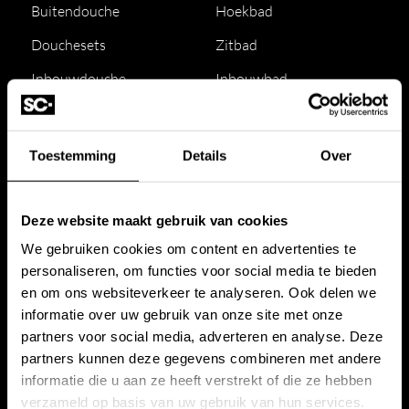
Buitendouche
Hoekbad
Douchesets
Zitbad
Inbouwdouche
Inbouwbad
Opbouwdouche
Jacuzzi
Sunshower
Badkranen
Toestemming
Details
Over
Regendouche
Bad accessoires
Douchewand
Bad toebehoren
Deze website maakt gebruik van cookies
Douchekraan
We gebruiken cookies om content en advertenties te
personaliseren, om functies voor social media te bieden
Douche accessoires
en om ons websiteverkeer te analyseren. Ook delen we
Douche toebehoren
informatie over uw gebruik van onze site met onze
partners voor social media, adverteren en analyse. Deze
partners kunnen deze gegevens combineren met andere
Wastafels
Toilet
informatie die u aan ze heeft verstrekt of die ze hebben
verzameld op basis van uw gebruik van hun services.
Wastafel
Bidet