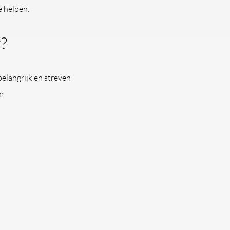
e helpen.
?
elangrijk en streven
: