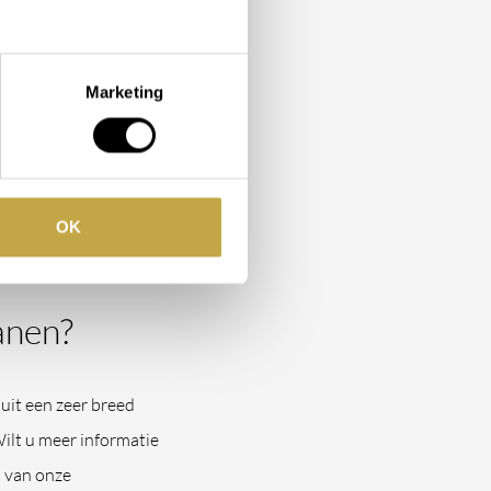
 onze experts graag
Marketing
. Stone Company heeft
ranen
,
fonteinkranen
,
OK
anen?
uit een zeer breed
Wilt u meer informatie
 van onze