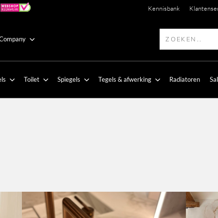
Kennisbank
Klantense
 Company
ls
Toilet
Spiegels
Tegels & afwerking
Radiatoren
Sa