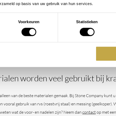
niet helemaal uitkomen en mocht u advies nodig hebben, dan staan
erzameld op basis van uw gebruik van hun services.
kamer-showroom
.
Voorkeuren
Statistieken
ranen zijn er?
aire voorzieningen is de keuze binnen design kranen ook erg groot
ranen beschikbaar. Zo hebben wij onder meer
badkranen
,
keukenk
anen
, inbouw- en opbouwkranen voor diverse doeleinden.
alen worden veel gebruikt bij kr
alleen van de beste materialen gemaak. Bij Stone Company kunt u 
 vooral gebruik van rvs (roestvrij staal) en messing (geelkoper). 
 weten wat de voor- en nadelen zijn? Neem dan
contact
op met een