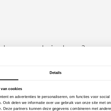
ek naar een design kraan?
 dan 20 jaar een expert op het gebied van luxe sanitair. Met een 
ime keuze bieden om hun badkamer volledig naar eigen smaak in te
Details
ikte douche, geschikt bad en een wastafel is het ook belangrijk te 
oek bent. Stone Company heeft een groot aanbod aan verschillende
 van cookies
chikte kraan voor u tussen.
ent en advertenties te personaliseren, om functies voor social
. Ook delen we informatie over uw gebruik van onze site met on
e. Deze partners kunnen deze gegevens combineren met andere i