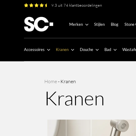
9.3 uit 74 klantbeoordelingen
Merken
Stijlen
Blog
Stone
Accessoires
Kranen
Douche
Bad
Wastafe
Home
-
Kranen
Kranen