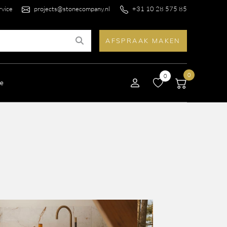
rvice
projects@stonecompany.nl
+31 10 28 575 85
AFSPRAAK MAKEN
0
0
le