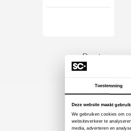
Bent u op zo
Stone Company is al meer
wij onze klanten een ru
Toestemming
het kiezen van een gesch
soort luxe kraan u op z
Deze website maakt gebruik
zit er altijd wel een ges
We gebruiken cookies om cont
websiteverkeer te analyseren
media, adverteren en analys