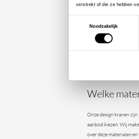
Mocht u er in uw keuze 
verstrekt of die ze hebben v
voor u klaar in onze
bad
Toestemmingsselectie
Noodzakelijk
Welke type k
Net als bij andere sanit
verschillende soorten k
bidetkranen
,
wastafelkr
Welke materi
Onze design kranen zijn 
aanbod kiezen. Wij maken
over deze materialen en