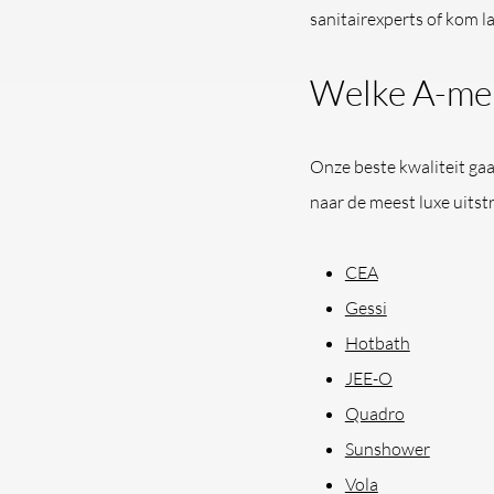
sanitairexperts of kom l
Welke A-mer
Onze beste kwaliteit gaa
naar de meest luxe uits
CEA
Gessi
Hotbath
JEE-O
Quadro
Sunshower
Vola