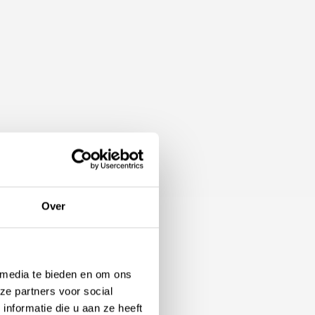
breed assortiment willen
 kunnen richten. Naast
Over
kijken naar wat voor een
 soorten luxe kranen. Zo
 media te bieden en om ons
ze partners voor social
nformatie die u aan ze heeft