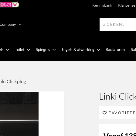
Kennisbank
Klantense
 Company
ls
Toilet
Spiegels
Tegels & afwerking
Radiatoren
Sa
nki Clickplug
Linki Clic
FAVORIET
Vanaf
138