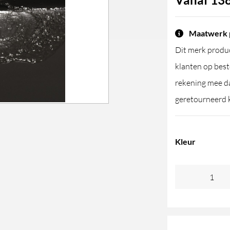
Maatwerk 
Dit merk produc
klanten op best
rekening mee da
geretourneerd 
Kleur
Linki
Clickplug
aantal