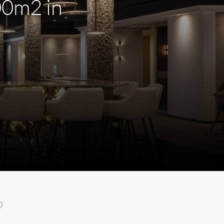
00m2 in
m
?