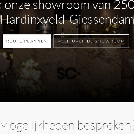
 onze showroom van 25
Hardinxveld-Giessenda
ROUTE PLANNEN
MEER OVER DE SHOWROOM
leuren binnen de collectie en
 in de badkamer. Denk aan
len en bronzen accenten. Voor
 te vragen, zodat de exacte tint
rden.
Mogelijkheden bespreken