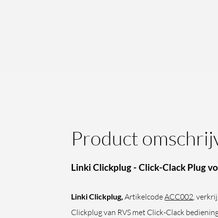
Product omschrij
Linki Clickplug - Click-Clack Plug v
Linki Clickplug,
Artikelcode
ACC002
, verkr
Clickplug van RVS met Click-Clack bediening