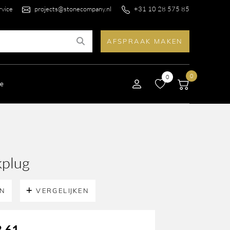
rvice
projects@stonecompany.nl
+31 10 28 575 85
AFSPRAAK MAKEN
0
0
le
kplug
EN
VERGELIJKEN
,61