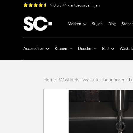
9.3 uit 74 klantbeoordelingen
Merken
Stijlen
Blog
Stone
Accessoires
Kranen
Douche
Bad
Wastafe
Home
-
Wastafels
-
Wastafel toebehoren
-
Li