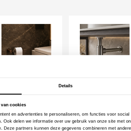
accessoires ontstaat een
 en bidet • gemaakt van RVS •
 wastafeltoebehoren • eenvoudig
 afwerkingen • te combineren
Details
nki Puro Up
Linki Sifon
iletrolhouder
Vanaf
328,31
anaf
130,38
 van cookies
te en stijlvolle afwerking van
Beschikbaar in
ent en advertenties te personaliseren, om functies voor social
ct is geschikt voor moderne
chikbaar in
. Ook delen we informatie over uw gebruik van onze site met on
n wastafelmeubels waarbij ook
e. Deze partners kunnen deze gegevens combineren met andere i