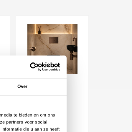
Over
Linki Geberit
bedieningsplaat
Vanaf
682,72
 media te bieden en om ons
Beschikbaar in
ze partners voor social
nformatie die u aan ze heeft