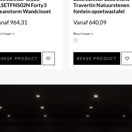
LSETFNS02N Forty3
Travertin Natuurstenen
eanstorm Wandcloset
fontein opzetwastafel
afels, bidetkranen en
anaf
964,31
Vanaf
640,09
chikbaar in
Beschikbaar in
BEKIJK PRODUCT
BEKIJK PRODUCT
 de volgende afwerkingen: