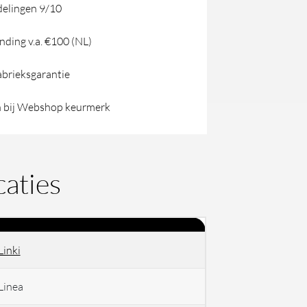
elingen 9/10
nding v.a. €100 (NL)
abrieksgarantie
 bij Webshop keurmerk
caties
Linki
Linea