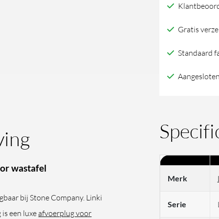
Klantbeoord
Gratis verze
Standaard f
Aangesloten
Specifi
ving
oor wastafel
Merk
ijgbaar bij Stone Company. Linki
Serie
 is een luxe
afvoerplug voor