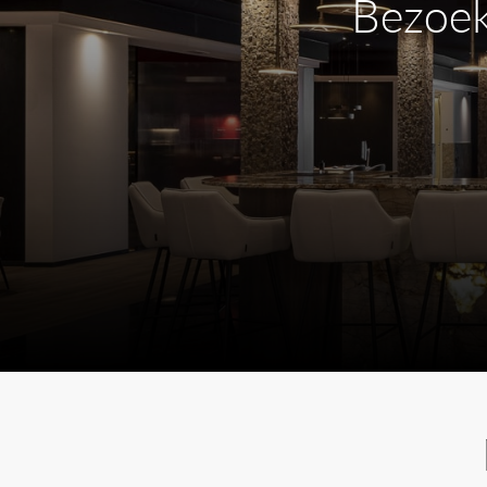
Bezoek
Satin Gold
Black Polish
Polish Rose Gold
Light Gold Polish
Polish Gold
Mokka
De
Mokka afwerking
is een van de nieuwe k
sluit mooi aan bij warme, aardse materialen
natuursteen, beige tegels, houtlook materia
deze kleur is het mogelijk om een sample aan
en uitstraling vooraf beoordeeld kunnen wo
Belangrijke informatie