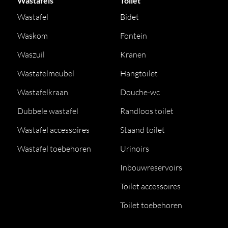
Wastafels
Toilet
Wastafel
Bidet
Waskom
Fontein
Waszuil
Kranen
Wastafelmeubel
Hangtoilet
Wastafelkraan
Douche-wc
Dubbele wastafel
Randloos toilet
Wastafel accessoires
Staand toilet
Wastafel toebehoren
Urinoirs
Inbouwreservoirs
Toilet accessoires
Toilet toebehoren