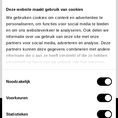
Mogelijkheden
Deze website maakt gebruik van cookies
bespreken?
We gebruiken cookies om content en advertenties te
personaliseren, om functies voor social media te bieden
en om ons websiteverkeer te analyseren. Ook delen we
Wilt u ook iedere dag genieten van een luxe badkamer?
informatie over uw gebruik van onze site met onze
Neem contact met ons op voor een intake gesprek.
partners voor social media, adverteren en analyse. Deze
+31 10 28 575 85
partners kunnen deze gegevens combineren met andere
informatie die u aan ze heeft verstrekt of die ze hebben
projects@stonecompany.nl
verzameld op basis van uw gebruik van hun services.
AFSPRAAK MAKEN
Toestemmingsselectie
Noodzakelijk
Voorkeuren
Wij werken met
Statistieken