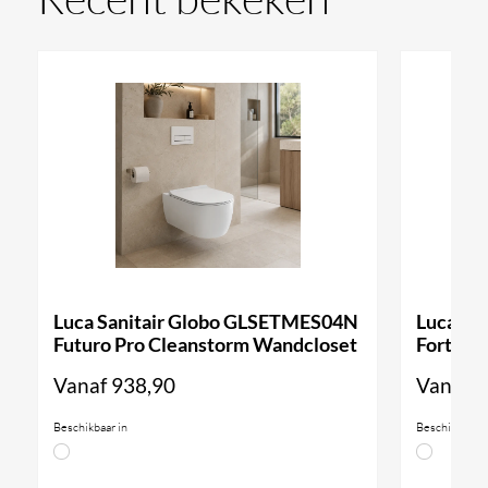
Luca Sanitair Globo GLSETMES04N
Luca Sa
Futuro Pro Cleanstorm Wandcloset
Forty3 
Vanaf
938,90
Vanaf
9
Beschikbaar in
Beschikbaar i