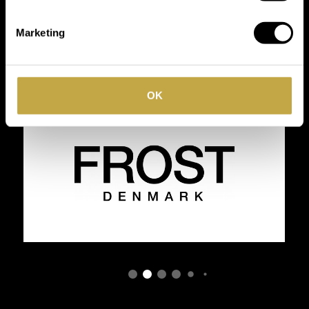
toonaangevende
Marketing
merken
OK