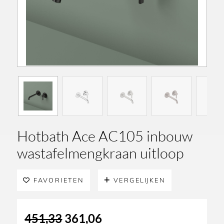
Hotbath Ace AC105 inbouw
wastafelmengkraan uitloop
FAVORIETEN
VERGELIJKEN
Oorspronkelijke
Huidige
451,33
361,06