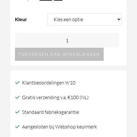
prijs
prijs
Kleur
was:
is:
Hotbath
451,33.
361,06.
Ace
TOEVOEGEN AAN WINKELWAGEN
AC105
inbouw
wastafelmengkraan
Klantbeoordelingen 9/10
uitloop
aantal
Gratis verzending v.a. €100 (NL)
Standaard fabrieksgarantie
Aangesloten bij Webshop keurmerk