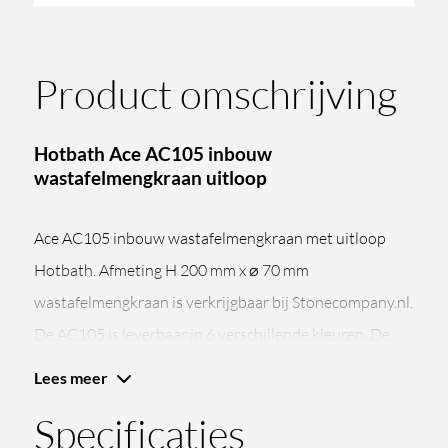
Product omschrijving
Hotbath Ace AC105 inbouw
wastafelmengkraan uitloop
Ace AC105 inbouw wastafelmengkraan met uitloop
Hotbath. Afmeting H 200 mm x ⌀ 70 mm
wastafelmengkraan is verkrijgbaar bij Stonecompany.nl.
De AC105 is leverbaar in 6 verschillende kleuren. De
levertijd varieert per afwerking.
Lees meer
Specificaties
De Ace serie, een brede selectie kranen van het