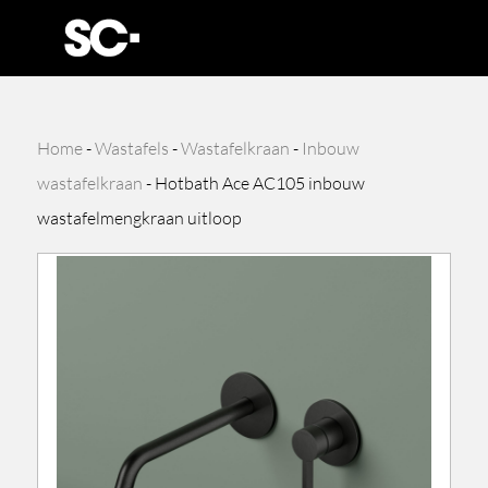
Home
-
Wastafels
-
Wastafelkraan
-
Inbouw
wastafelkraan
-
Hotbath Ace AC105 inbouw
wastafelmengkraan uitloop