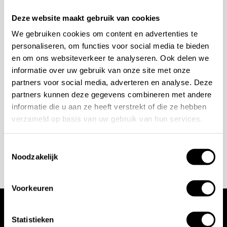
Mogelijkheden
Deze website maakt gebruik van cookies
bespreken?
We gebruiken cookies om content en advertenties te
personaliseren, om functies voor social media te bieden
en om ons websiteverkeer te analyseren. Ook delen we
Wilt u ook iedere dag genieten van een luxe badkamer?
informatie over uw gebruik van onze site met onze
Neem contact met ons op voor een intake gesprek.
partners voor social media, adverteren en analyse. Deze
+31 10 28 575 85
partners kunnen deze gegevens combineren met andere
informatie die u aan ze heeft verstrekt of die ze hebben
projects@stonecompany.nl
verzameld op basis van uw gebruik van hun services.
AFSPRAAK MAKEN
Toestemmingsselectie
Noodzakelijk
Voorkeuren
Wij werken met
Statistieken