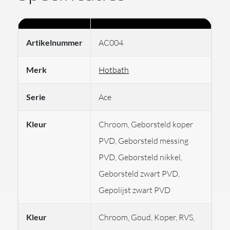
bedrijf dat zich continu bezighoudt met innovaties op
het gebied van sanitair. De productie van dit mooie
merk vindt plaats in Italië omdat Hotbath van mening is
Artikelnummer
AC004
dat niet kostenbesparing, maar juist kwaliteit het
allerbelangrijkste is. Elk onderdeel van de ACE-serie is
Merk
Hotbath
met zorg ontworpen en vervaardigd volgens de
Serie
Ace
hoogste normen. Van de vorm van de hendel tot de
gladheid van het oppervlak, elk detail straalt
Kleur
Chroom, Geborsteld koper
vakmanschap uit. ACE is niet zomaar een product, het is
PVD, Geborsteld messing
een investering in luxe voor je badkamer. Wat deze serie
PVD, Geborsteld nikkel,
ook echt onderscheidt, zijn de twee prachtige nieuwe
Geborsteld zwart PVD,
afwerkingen: geborsteld zwart PVD en gepolijst zwart
Gepolijst zwart PVD
PVD.
Ervaar de revolutie van douchen met onze
exclusieve Velvet Rain-technologie. Transformeer je
Kleur
Chroom, Goud, Koper, RVS,