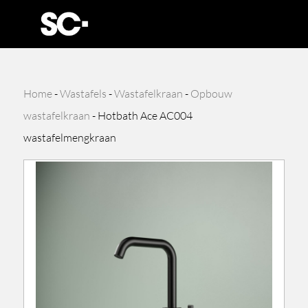
Home
-
Wastafels
-
Wastafelkraan
-
Opbouw
wastafelkraan
-
Hotbath Ace AC004
wastafelmengkraan