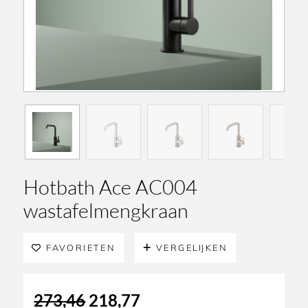
Hotbath Ace AC004
wastafelmengkraan
FAVORIETEN
VERGELIJKEN
Oorspronkelijke
Huidige
273,46
218,77