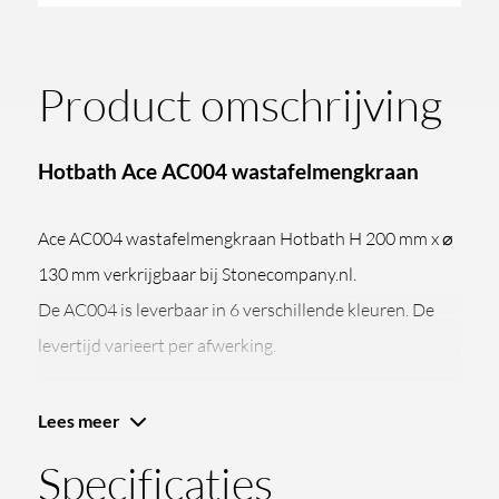
Product omschrijving
Hotbath Ace AC004 wastafelmengkraan
Ace AC004 wastafelmengkraan Hotbath H 200 mm x ⌀
130 mm verkrijgbaar bij Stonecompany.nl.
De AC004 is leverbaar in 6 verschillende kleuren. De
levertijd varieert per afwerking.
Lees meer
De Ace serie, een brede selectie kranen van het
Specificaties
populaire merk Hotbath. Hotbath is een Nederlands