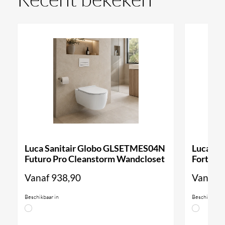
Luca Sanitair Globo GLSETMES04N
Luca Sa
Futuro Pro Cleanstorm Wandcloset
Forty3 
Vanaf
938,90
Vanaf
9
Beschikbaar in
Beschikbaar i