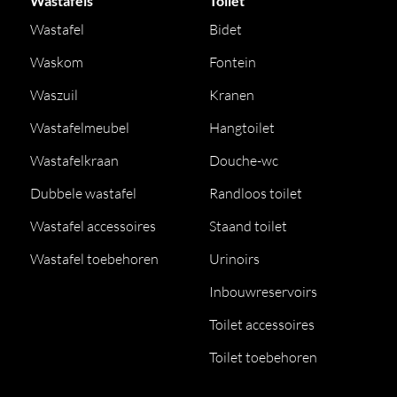
Wastafels
Toilet
Wastafel
Bidet
Waskom
Fontein
Waszuil
Kranen
Wastafelmeubel
Hangtoilet
Wastafelkraan
Douche-wc
Dubbele wastafel
Randloos toilet
Wastafel accessoires
Staand toilet
Wastafel toebehoren
Urinoirs
Inbouwreservoirs
Toilet accessoires
Toilet toebehoren