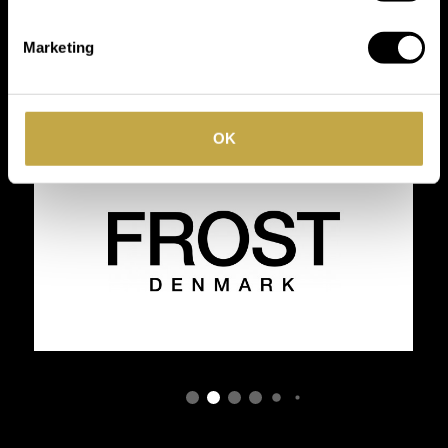
toonaangevende
Marketing
merken
OK