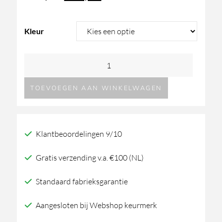
prijs
prijs
Kleur
was:
is:
Hotbath
273,46.
218,77.
Ace
TOEVOEGEN AAN WINKELWAGEN
AC004
wastafelmengkraan
aantal
Klantbeoordelingen 9/10
Gratis verzending v.a. €100 (NL)
Standaard fabrieksgarantie
Aangesloten bij Webshop keurmerk