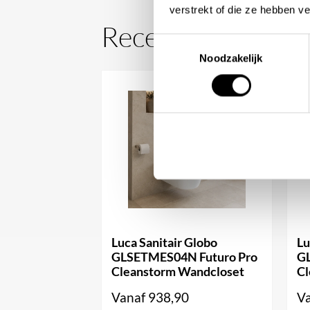
verstrekt of die ze hebben v
Recent bekeken
Toestemmingsselectie
Noodzakelijk
Luca Sanitair Globo
Lu
GLSETMES04N Futuro Pro
G
Cleanstorm Wandcloset
Cl
Vanaf
938,90
V