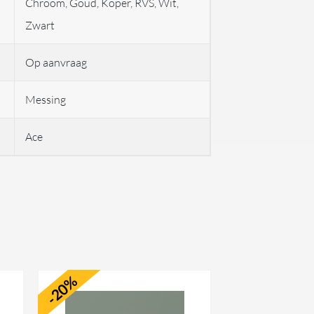
Chroom, Goud, Koper, RVS, Wit,
Zwart
Op aanvraag
Messing
Ace
-20%