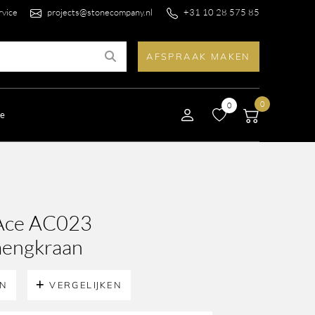
rvice
projects@stonecompany.nl
+31 10 28 575 85
AFSPRAAK MAKEN
0
0
le
Ace AC023
mengkraan
EN
VERGELIJKEN