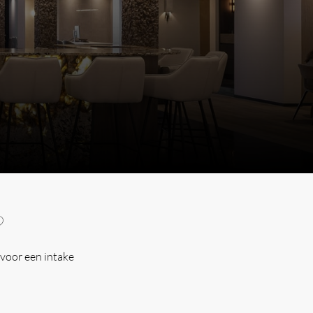
?
voor een intake