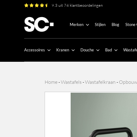
9.3 uit 74 klantbeoordelingen
Merken
Stijlen
Blog
Stone
Accessoires
Kranen
Douche
Bad
Wastafe
Home
-
Wastafels
-
Wastafelkraan
-
Opbouw 