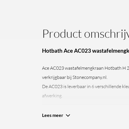
Product omschrij
Hotbath Ace AC023 wastafelmeng
Ace AC023 wastafelmengkraan Hotbath H 
verkrijgbaar bij Stonecompany.nl.
De AC023 is leverbaar in 6 verschillende kleu
afwerking.
Lees meer
De Ace serie, een brede selectie kranen van
Hotbath is een Nederlands bedrijf dat zich 