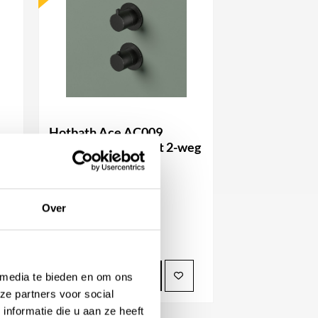
Hotbath Ace AC009
Inbouw thermostaat 2-weg
stop-omstel
Oorspronkelijke
Huidige
970,42
776,34
Over
prijs
prijs
Beschikbaar in
was:
is:
970,42.
776,34.
BEKIJK PRODUCT
 media te bieden en om ons
ze partners voor social
nformatie die u aan ze heeft