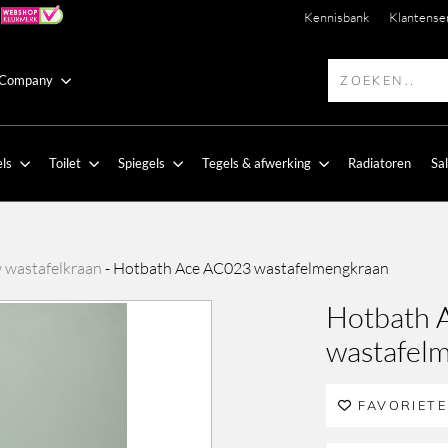
Kennisbank
Klantense
 Company
ls
Toilet
Spiegels
Tegels & afwerking
Radiatoren
Sa
wastafelkraan
-
Hotbath Ace AC023 wastafelmengkraan
Hotbath 
wastafel
FAVORIET