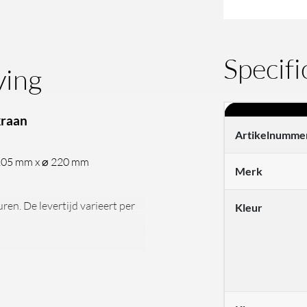
Specifi
ving
kraan
Artikelnumme
205 mm x ⌀ 220 mm
Merk
ren. De levertijd varieert per
Kleur
 het populaire merk Hotbath.
continu bezighoudt met