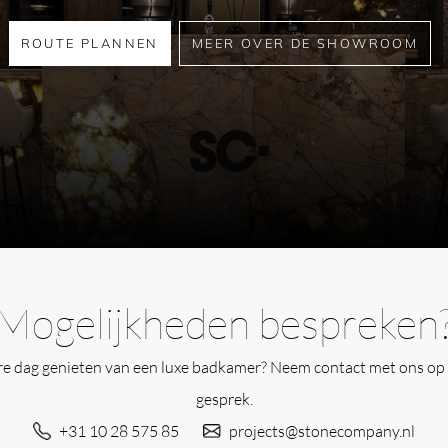
ROUTE PLANNEN
MEER OVER DE SHOWROOM
Mogelijkheden bespreken
ere dag genieten van een luxe badkamer? Neem contact met ons op 
gesprek.
+31 10 28 575 85
projects@stonecompany.nl