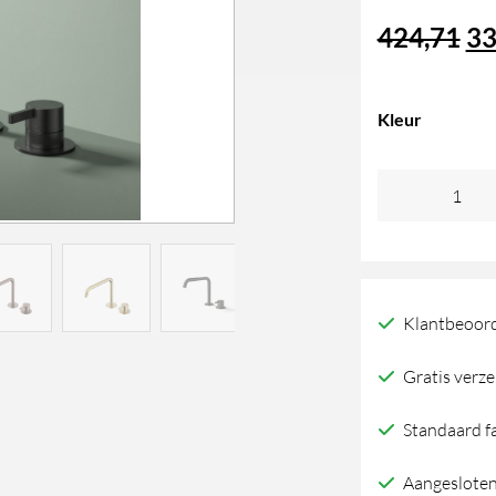
Oo
424,71
33
pri
Kleur
wa
Hotbath
42
Ace
AC023
wastafelmengk
Klantbeoord
aantal
Gratis verze
Standaard f
Aangesloten