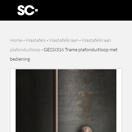
Home
-
Wastafels
-
Wastafelkraan
-
Wastafelkraan
plafonduitloop
-
GESSI316 Trame plafonduitloop met
bediening