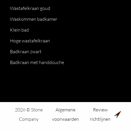
Wastafelkraan goud
Waskommen badkamer
Klein bad
Hoge wastafelkraan
Badkraan zwart
Badkraan met handdouche
2026 © Stone
Algemene
Review
Company
voorwaarden
richtlijnen