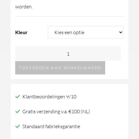
worden.
Kleur
GESSI316
Trame
TOEVOEGEN AAN WINKELWAGEN
plafonduitloop
met
bediening
Klantbeoordelingen 9/10
aantal
Gratis verzending v.a. €100 (NL)
Standaard fabrieksgarantie