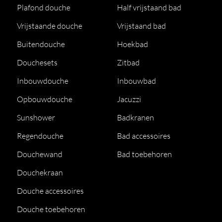
Plafond douche
Half vrijstaand bad
Vrijstaande douche
Vrijstaand bad
Buitendouche
Hoekbad
Douchesets
Zitbad
Inbouwdouche
Inbouwbad
Opbouwdouche
Jacuzzi
Sunshower
Badkranen
Regendouche
Bad accessoires
Douchewand
Bad toebehoren
Douchekraan
Douche accessoires
Douche toebehoren