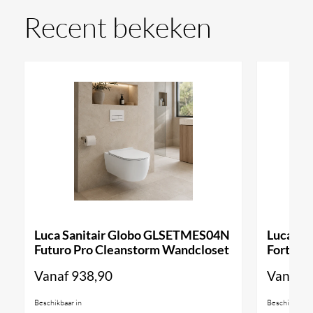
Recent bekeken
Luca Sanitair Globo GLSETMES04N
Luca Sa
Futuro Pro Cleanstorm Wandcloset
Forty3 
Vanaf
938,90
Vanaf
9
Beschikbaar in
Beschikbaar i