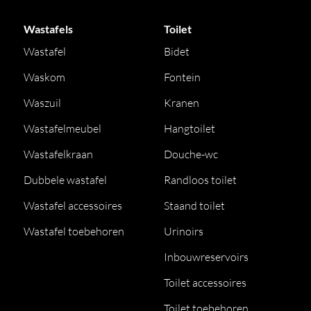
Wastafels
Toilet
Wastafel
Bidet
Waskom
Fontein
Waszuil
Kranen
Wastafelmeubel
Hangtoilet
Wastafelkraan
Douche-wc
Dubbele wastafel
Randloos toilet
Wastafel accessoires
Staand toilet
Wastafel toebehoren
Urinoirs
Inbouwreservoirs
Toilet accessoires
Toilet toebehoren