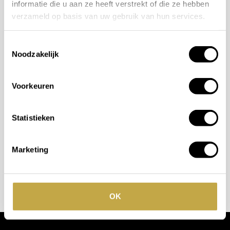
informatie die u aan ze heeft verstrekt of die ze hebben
verzameld op basis van uw gebruik van hun services.
Mogelijkheden
Toestemmingsselectie
bespreken?
Noodzakelijk
Wilt u ook iedere dag genieten van een luxe badkamer?
Voorkeuren
Neem contact met ons op voor een intake gesprek.
+31 10 28 575 85
Statistieken
projects@stonecompany.nl
Marketing
AFSPRAAK MAKEN
OK