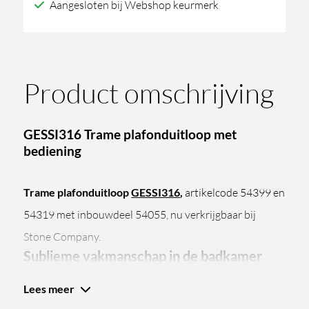
Aangesloten bij Webshop keurmerk
Product omschrijving
GESSI316 Trame plafonduitloop met
bediening
Trame plafonduitloop
GESSI316
,
artikelcode 54399 en
54319 met inbouwdeel 54055, nu verkrijgbaar bij
Stone Company.
Sublieme vakmanschap in de badkamer
Lees meer
Deze plafonduitloop valt op door het Trame patroon.