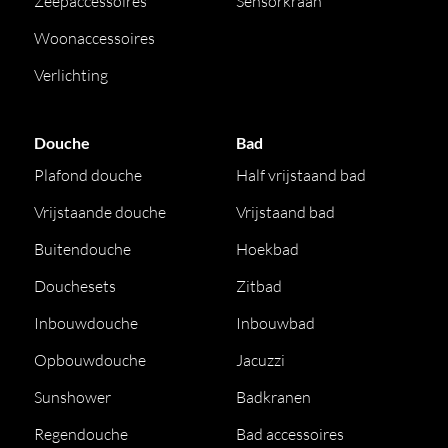
Zeepaccessoires
Sensorkraan
Woonaccessoires
Verlichting
Douche
Bad
Plafond douche
Half vrijstaand bad
Vrijstaande douche
Vrijstaand bad
Buitendouche
Hoekbad
Douchesets
Zitbad
Inbouwdouche
Inbouwbad
Opbouwdouche
Jacuzzi
Sunshower
Badkranen
Regendouche
Bad accessoires