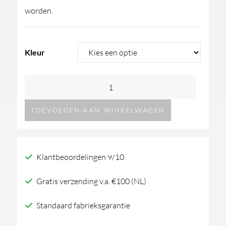
worden.
Kleur
GESSI
Origini
TOEVOEGEN AAN WINKELWAGEN
plafonduitloop
met
wandbediening
Klantbeoordelingen 9/10
aantal
Gratis verzending v.a. €100 (NL)
Standaard fabrieksgarantie