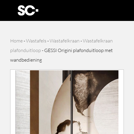
Home
-
Wastafels
-
Wastafelkraan
-
Wastafelkraan
plafonduitloop
-
GESSI Origini plafonduitloop met
wandbediening