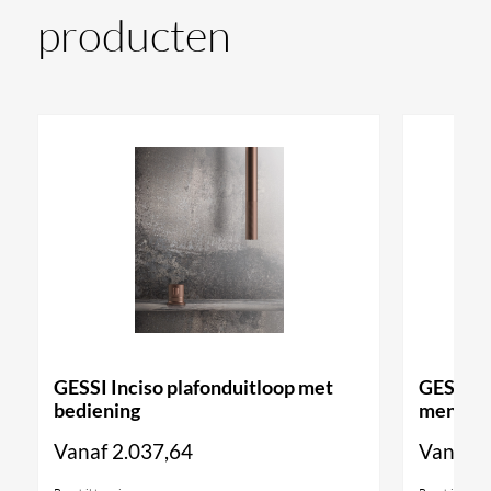
producten
GESSI Inciso plafonduitloop met
GESSI O
bediening
mengkra
Vanaf
2.037,64
Vanaf
2