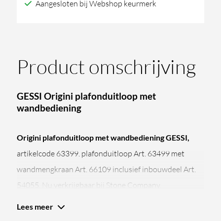
Aangesloten bij Webshop keurmerk
Product omschrijving
GESSI Origini plafonduitloop met
wandbediening
Origini plafonduitloop met wandbediening GESSI,
artikelcode 63399. plafonduitloop Art. 63499 met
wandmengkraan Art. 66109 inclusief inbouwdeel Art.
54055. Nu verkrijgbaar bij Stone Company.
De perfecte aansluiting voor uw wastafel
Lees meer