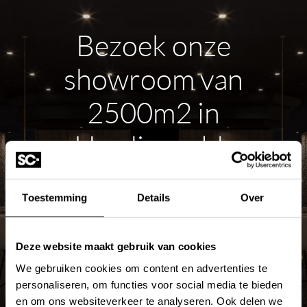
Bezoek onze
showroom van
2500m2 in
Hardinxveld-
Giessendam
Toestemming
Details
Over
ROUTE PLANNEN
Deze website maakt gebruik van cookies
We gebruiken cookies om content en advertenties te
MEER OVER DE SHOWROOM
personaliseren, om functies voor social media te bieden
en om ons websiteverkeer te analyseren. Ook delen we