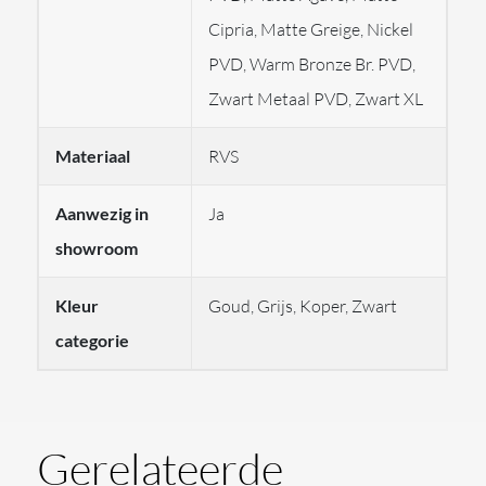
Afbeeldingen kunnen afwijken van het product en als
Cipria, Matte Greige, Nickel
voorbeeld dienen voor kleur en afwerking.
PVD, Warm Bronze Br. PVD,
GESSI produceert haar producten speciaal voor u op
Zwart Metaal PVD, Zwart XL
bestelling.
Materiaal
De afwerkingen van GESSI vallen dan ook onder
RVS
''maatwerk'' en kunnen niet geretourneerd worden.
Aanwezig in
Ja
showroom
Voor vragen neem gerust
contact
met op ons.
Kleur
Goud, Grijs, Koper, Zwart
categorie
Gerelateerde