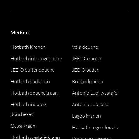
Merken
Hotbath Kranen
Vola douche
Hotbath inbouwdouche
JEE-O kranen
JEE-O buitendouche
JEE-O baden
Hotbath badkraan
Bongio kranen
Hotbath douchekraan
Antonio Lupi wastafel
Hotbath inbouw
Antonio Lupi bad
doucheset
Lagoo kranen
Gessi kraan
Hotbath regendouche
Hotbath wastafelkraan
Brauer accessoires