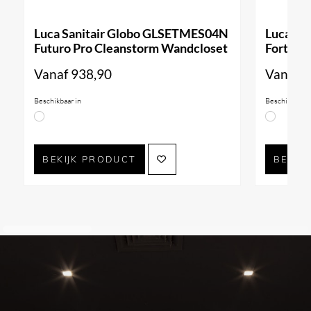
Luca Sanitair Globo GLSETMES04N
Luca Sa
Futuro Pro Cleanstorm Wandcloset
Forty3 
Vanaf
938,90
Vanaf
9
Beschikbaar in
Beschikbaar i
BEKIJK PRODUCT
BEKIJ