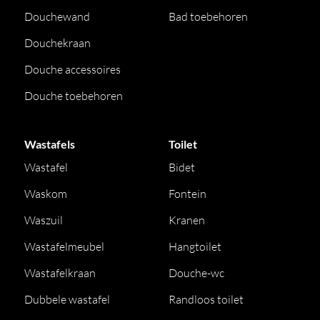
Douchewand
Bad toebehoren
Douchekraan
Douche accessoires
Douche toebehoren
Wastafels
Toilet
Wastafel
Bidet
Waskom
Fontein
Waszuil
Kranen
Wastafelmeubel
Hangtoilet
Wastafelkraan
Douche-wc
Dubbele wastafel
Randloos toilet