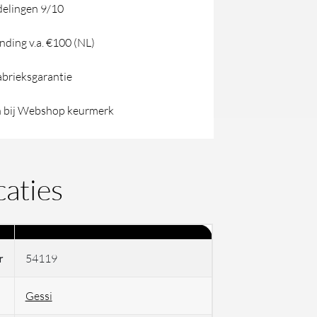
elingen 9/10
nding v.a. €100 (NL)
abrieksgarantie
 bij Webshop keurmerk
caties
r
54119
Gessi