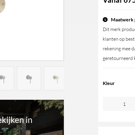
Maatwerk 
Dit merk produc
klanten op best
rekening mee da
geretourneerd 
Kleur
GESSI316
Intreccio
ekijken in
mengkraan
aantal