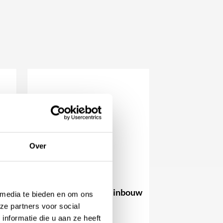
Over
GESSI316 Intreccio inbouw
 media te bieden en om ons
wastafelmengkraan
ze partners voor social
nformatie die u aan ze heeft
Vanaf
1.162,81