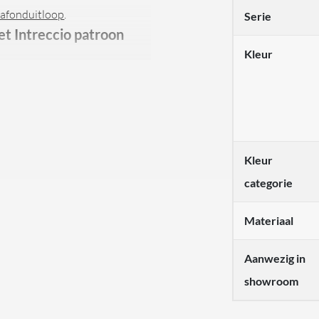
lafonduitloop
.
Serie
et Intreccio patroon
Kleur
tworpen voor wastafels. De
en is gemaakt van roestvrij
ikbaar in zes kleuren,
rsteld Zwart Metaal PVD,
Kleur
D en Brushed Brass PVD. Deze
categorie
 door zijn unieke Intreccio-
Materiaal
Aanwezig in
showroom
oor haar klanten op bestelling
g mee dat deze producten niet