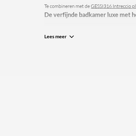
Te combineren met de
GESSI316 Intreccio p
De verfijnde badkamer luxe met h
Deze wandgemonteerde kraan is speciaal on
Lees meer
Gessi mengkraan komt uit de Gessi316 serie 
staal (RVS). De Gessi316 mengkraan is besch
waaronder Steel Brushed, Mat Zwart, Gebo
Geborsteld Koper PVD, Warm Bronze Br PV
wandgemonteerde wastafelmengkraan valt op
patroon.
Let op!
Gessi produceert haar producten speciaal v
en vallen onder maatwerk. Houd er rekenin