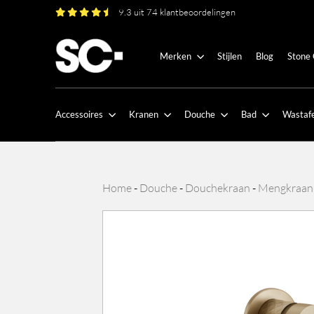
9.3 uit 74 klantbeoordelingen
Merken
Stijlen
Blog
Stone
Accessoires
Kranen
Douche
Bad
Wastafe
Home
-
Douche
-
Douchekraan
-
Mengkraan