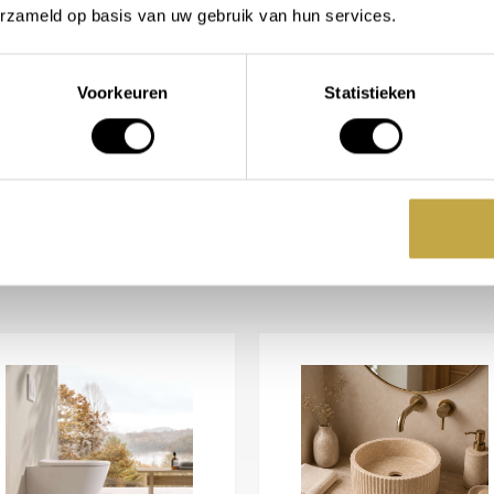
erzameld op basis van uw gebruik van hun services.
anaf
1.491,93
Vanaf
2.925,78
chikbaar in
Beschikbaar in
Voorkeuren
Statistieken
BEKIJK PRODUCT
BEKIJK PRODUCT