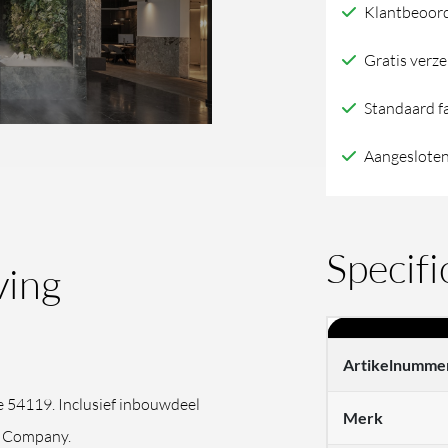
Klantbeoord
Gratis verze
Standaard f
Aangesloten
Specifi
ving
Artikelnumme
e 54119. Inclusief inbouwdeel
Merk
ne Company.