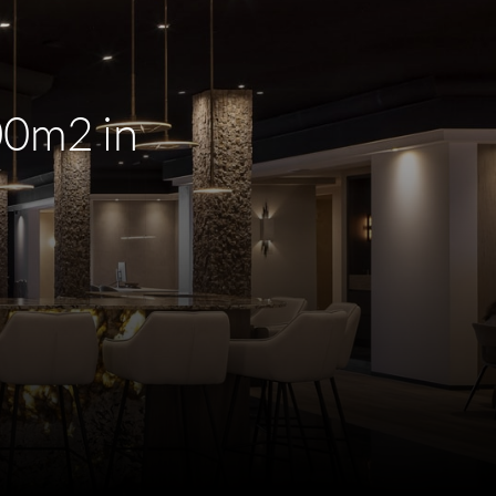
00m2 in
m