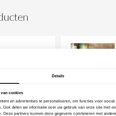
s je een Gessi-product bestelt,
ducten
eren of alle specificaties en
leurstellingen te voorkomen.
 afwerking en kan het langer
. Houd er rekening mee dat de
de specifieke afwerking van het
hebt over de levertijd van jouw
t
op met de
klantenservice
.
Details
 van cookies
SSI316 Intreccio 3-gats
Gessi Origini vrijstaande
ent en advertenties te personaliseren, om functies voor social
nbouw
badmengkraan met
. Ook delen we informatie over uw gebruik van onze site met on
stafelmengkraan
handdouche
e. Deze partners kunnen deze gegevens combineren met andere i