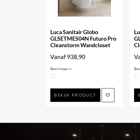
Luca Sanitair Globo
Lu
GLSETMES04N Futuro Pro
G
Cleanstorm Wandcloset
Cl
Vanaf
938,90
V
Beschikbaar in
Bes
BEKIJK PRODUCT