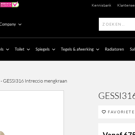
Kennisbank
Klantense
 Company
ls
Toilet
Spiegels
Tegels & afwerking
Radiatoren
Sa
-
GESSI316 Intreccio mengkraan
GESSI316
FAVORIET
Vanaf
675