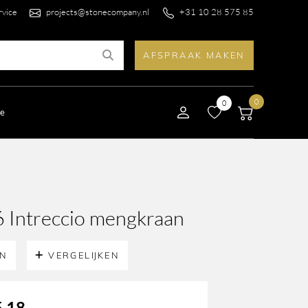
rvice
projects@stonecompany.nl
+31 10 28 575 85
AFSPRAAK MAKEN
0
0
le
 Intreccio mengkraan
EN
VERGELIJKEN
,18