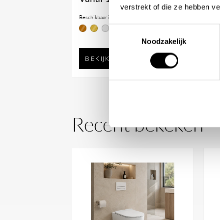
verstrekt of die ze hebben v
V
Beschikbaar in
Bes
Toestemmingsselectie
Noodzakelijk
BEKIJK PRODUCT
Recent bekeken