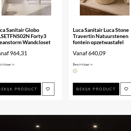
ca Sanitair Globo
Luca Sanitair Luca Stone
LSETFNS02N Forty3
Travertin Natuurstenen
eanstorm Wandcloset
fontein opzetwastafel
anaf
964,31
Vanaf
640,09
chikbaar in
Beschikbaar in
BEKIJK PRODUCT
BEKIJK PRODUCT