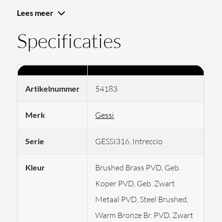
Lees meer
Deze inbouw wastafelmengkraan uit de Gessi316-serie
Specificaties
is gemaakt van roestvrij staal (RVS), daarnaast heeft de
wastafelmengkraan een uitstraling van het Intreccio
patroon. Dit product bestaat uit 2 modellen: u kunt
kiezen uit een inbouw wastafelmengkraan met een
Artikelnummer
54183
korte of lange uitloop. De korte uitloop is 156 mm lang
en de lange uitloop heeft een lengte van 210 mm. De
Merk
Gessi
inbouw wastafelmengkraan is beschikbaar in zes
Serie
GESSI316, Intreccio
verschillende kleuren, waaronder Steel Brushed, Zwart
XL (mat zwart), Geborsteld Zwart Metaal PVD,
Kleur
Brushed Brass PVD, Geb.
Geborsteld Koper PVD, Warm Bronze Br PVD en
Koper PVD, Geb. Zwart
Brushed Brass PVD. Het Intreccio-patroon geeft de
Metaal PVD, Steel Brushed,
haak een unieke look.
Warm Bronze Br. PVD, Zwart