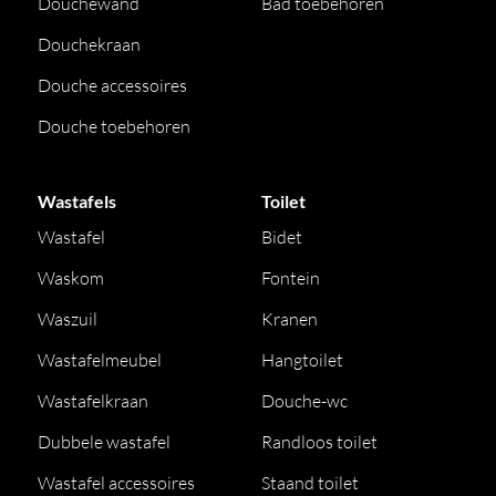
Douchewand
Bad toebehoren
Douchekraan
Douche accessoires
Douche toebehoren
Wastafels
Toilet
Wastafel
Bidet
Waskom
Fontein
Waszuil
Kranen
Wastafelmeubel
Hangtoilet
Wastafelkraan
Douche-wc
Dubbele wastafel
Randloos toilet
Wastafel accessoires
Staand toilet