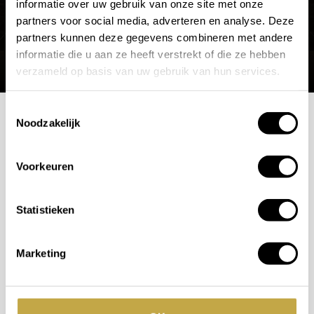
informatie over uw gebruik van onze site met onze
partners voor social media, adverteren en analyse. Deze
partners kunnen deze gegevens combineren met andere
informatie die u aan ze heeft verstrekt of die ze hebben
verzameld op basis van uw gebruik van hun services.
Toestemmingsselectie
Noodzakelijk
Mogelijkheden
Voorkeuren
bespreken?
Wilt u ook iedere dag genieten van een luxe badkamer?
Statistieken
Neem contact met ons op voor een intake gesprek.
Marketing
+31 10 28 575 85
projects@stonecompany.nl