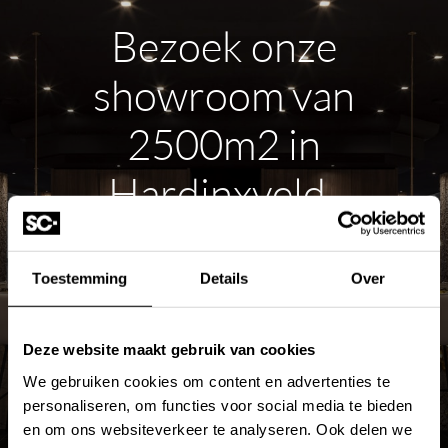
Bezoek onze
showroom van
2500m2 in
Hardinxveld-
Giessendam
Toestemming
Details
Over
ROUTE PLANNEN
Deze website maakt gebruik van cookies
MEER OVER DE SHOWROOM
We gebruiken cookies om content en advertenties te
personaliseren, om functies voor social media te bieden
en om ons websiteverkeer te analyseren. Ook delen we