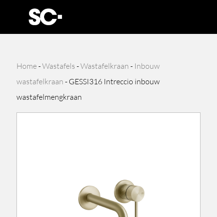
Home
-
Wastafels
-
Wastafelkraan
-
Inbouw
wastafelkraan
-
GESSI316 Intreccio inbouw
wastafelmengkraan