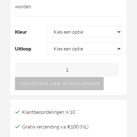
worden.
Kleur
Uitloop
GESSI316
Intreccio
TOEVOEGEN AAN WINKELWAGEN
inbouw
wastafelmengkraan
aantal
Klantbeoordelingen 9/10
Gratis verzending v.a. €100 (NL)