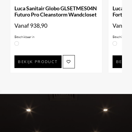
Luca Sanitair Globo GLSETMES04N
Luca Sa
Futuro Pro Cleanstorm Wandcloset
Forty3 
Vanaf
938,90
Vanaf
9
Beschikbaar in
Beschikbaar i
BEKIJK PRODUCT
BEKIJ