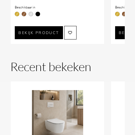
Beschikbaar in
Beschikbaar i
BEKIJK PRODUCT
BEKIJ
Recent bekeken