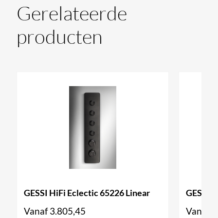
''maatwerk'' en kunnen niet geretourneerd worden.
Gerelateerde
producten
Op de GESSI HiFi bieden wij 3 jaar garantie.
GESSI HiFi Eclectic 65226 Linear
GESSI Hi
Vanaf
3.805,45
Vanaf
2