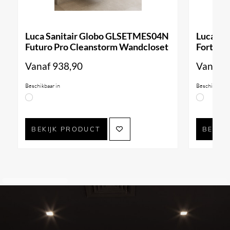
Luca Sanitair Globo GLSETMES04N
Luca Sa
Futuro Pro Cleanstorm Wandcloset
Forty3 
Vanaf
938,90
Vanaf
9
Beschikbaar in
Beschikbaar i
BEKIJK PRODUCT
BEKIJ