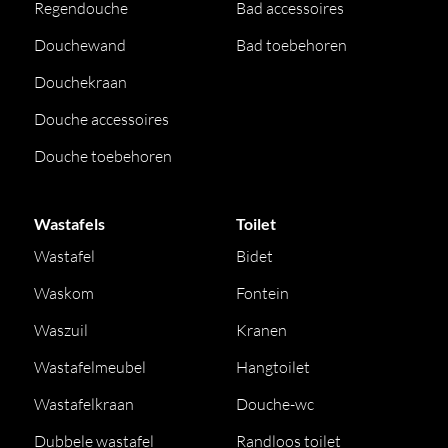
Regendouche
Bad accessoires
Douchewand
Bad toebehoren
Douchekraan
Douche accessoires
Douche toebehoren
Wastafels
Toilet
Wastafel
Bidet
Waskom
Fontein
Waszuil
Kranen
Wastafelmeubel
Hangtoilet
Wastafelkraan
Douche-wc
Dubbele wastafel
Randloos toilet