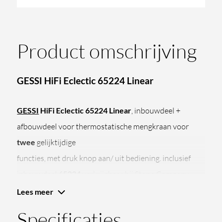
Product omschrijving
GESSI HiFi Eclectic 65224 Linear
GESSI
HiFi Eclectic 65224 Linear
, inbouwdeel +
afbouwdeel voor thermostatische mengkraan voor
twee
gelijktijdige
functies, met druk knop aan/ uit bediening. inclusief
inbouwdeel
65224
verkrijgbaar bij
Stone Company
.
HiFi Eclectic omvat, met een eclectische inspiratie,
Lees meer
formele en decoratieve kenmerken van industriële aard
Specificaties
en vroeg 20e-eeuws erfgoed, en wordt een transversaal