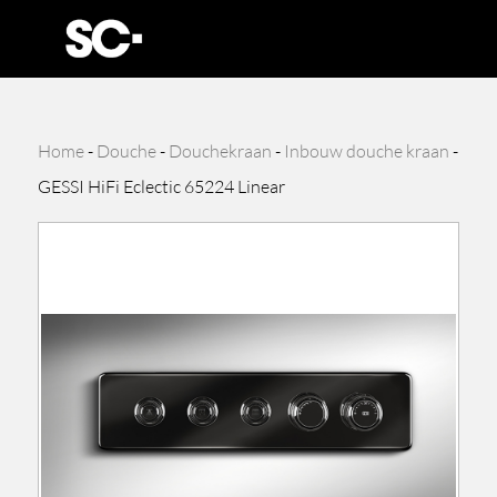
Home
-
Douche
-
Douchekraan
-
Inbouw douche kraan
-
GESSI HiFi Eclectic 65224 Linear