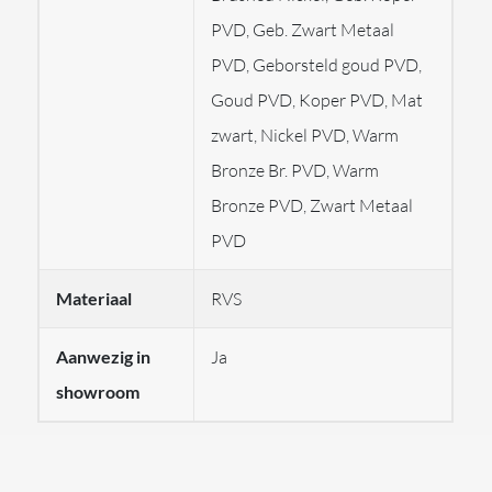
PVD, Geb. Zwart Metaal
Dubai en Singapore is
Gessi
wereldwijd een synoniem
PVD, Geborsteld goud PVD,
geworden aan superieur design en technologie.
Goud PVD, Koper PVD, Mat
Bovendien is de HiFi verkrijgbaar in 14 verschillende
zwart, Nickel PVD, Warm
afwerkingen.
Bronze Br. PVD, Warm
Let op!
Bronze PVD, Zwart Metaal
PVD
Levertijden variëren per afwerking.
Materiaal
RVS
Afbeeldingen kunnen afwijken van het product en als
Aanwezig in
Ja
voorbeeld dienen voor kleur en afwerking.
showroom
GESSI produceert haar producten speciaal voor u op
bestelling.
De afwerkingen van GESSI vallen dan ook onder