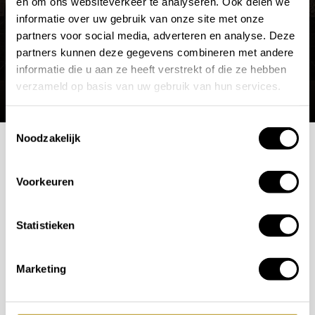
en om ons websiteverkeer te analyseren. Ook delen we
informatie over uw gebruik van onze site met onze
partners voor social media, adverteren en analyse. Deze
partners kunnen deze gegevens combineren met andere
informatie die u aan ze heeft verstrekt of die ze hebben
verzameld op basis van uw gebruik van hun services.
Toestemmingsselectie
Noodzakelijk
Mogelijkheden
Voorkeuren
bespreken?
Statistieken
Wilt u ook iedere dag genieten van een luxe badkamer?
Neem contact met ons op voor een intake gesprek.
Marketing
+31 10 28 575 85
projects@stonecompany.nl