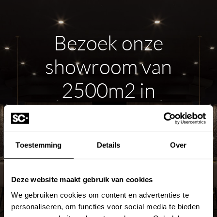
Bezoek onze
showroom van
2500m2 in
Hardinxveld-
Giessendam
Toestemming
Details
Over
ROUTE PLANNEN
Deze website maakt gebruik van cookies
We gebruiken cookies om content en advertenties te
MEER OVER DE SHOWROOM
personaliseren, om functies voor social media te bieden