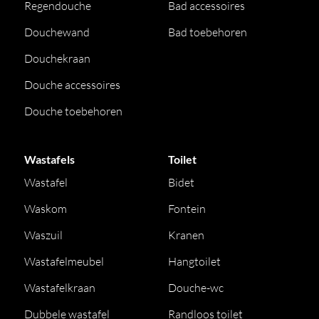
Regendouche
Bad accessoires
Douchewand
Bad toebehoren
Douchekraan
Douche accessoires
Douche toebehoren
Wastafels
Toilet
Wastafel
Bidet
Waskom
Fontein
Waszuil
Kranen
Wastafelmeubel
Hangtoilet
Wastafelkraan
Douche-wc
Dubbele wastafel
Randloos toilet