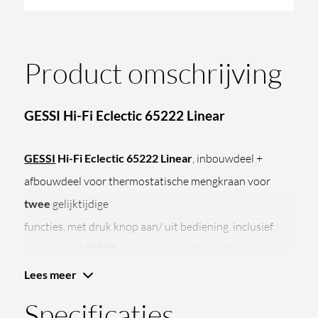
Product omschrijving
GESSI Hi-Fi Eclectic 65222 Linear
GESSI
Hi-Fi Eclectic 65222 Linear
, inbouwdeel +
afbouwdeel voor thermostatische mengkraan voor
twee
gelijktijdige
functies, met druk knop aan/ uit bediening. inclusief
inbouwdeel
65222
verkrijgbaar bij
Stone Company
.
Hi-Fi Eclectic omvat, met een eclectische inspiratie,
Lees meer
formele en decoratieve kenmerken van industriële aard
Specificaties
en vroeg 20e-eeuws erfgoed, en wordt een transversaal