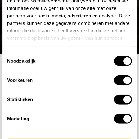
en om ons websiteverkeer te analyseren. Ook delen we
informatie over uw gebruik van onze site met onze
partners voor social media, adverteren en analyse. Deze
partners kunnen deze gegevens combineren met andere
informatie die u aan ze heeft verstrekt of die ze hebben
verzameld op basis van uw gebruik van hun services.
Toestemmingsselectie
Noodzakelijk
Mogelijkheden
Voorkeuren
bespreken?
Statistieken
Wilt u ook iedere dag genieten van een luxe badkamer?
Neem contact met ons op voor een intake gesprek.
Marketing
+31 10 28 575 85
projects@stonecompany.nl