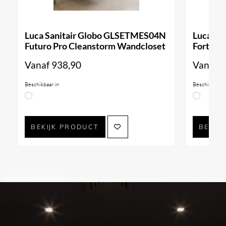
Luca Sanitair Globo GLSETMES04N
Luca Sa
Futuro Pro Cleanstorm Wandcloset
Forty3 
Vanaf
938,90
Vanaf
9
Beschikbaar in
Beschikbaar i
BEKIJK PRODUCT
BEKIJ