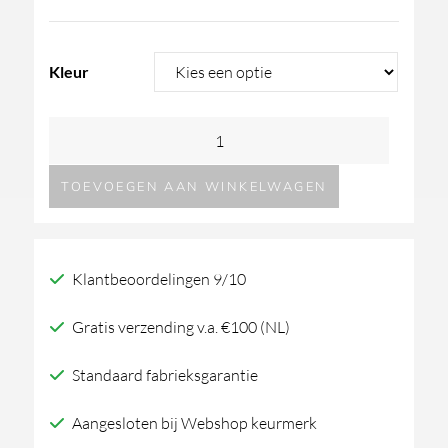
Kleur
GESSI
Hi-
TOEVOEGEN AAN WINKELWAGEN
Fi
Eclectic
65222
Klantbeoordelingen 9/10
Linear
aantal
Gratis verzending v.a. €100 (NL)
Standaard fabrieksgarantie
Aangesloten bij Webshop keurmerk