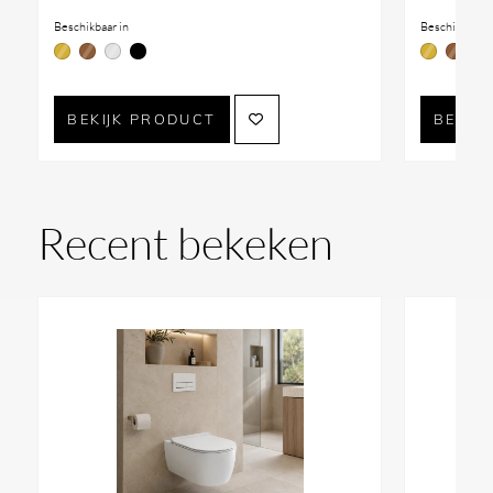
Beschikbaar in
Beschikbaar i
BEKIJK PRODUCT
BEKIJ
Recent bekeken