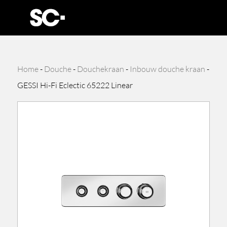
Home
-
Douche
-
Douchekraan
-
Inbouw douche kraan
-
GESSI Hi-Fi Eclectic 65222 Linear