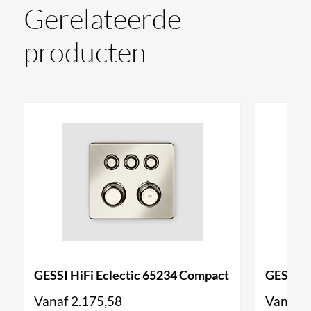
''maatwerk'' en kunnen niet geretourneerd worden.
Gerelateerde
producten
GESSI HiFi Eclectic 65234 Compact
GESSI H
Vanaf
2.175,58
Vanaf
2