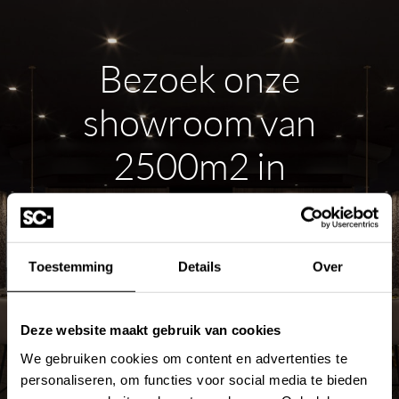
Bezoek onze
showroom van
2500m2 in
Hardinxveld-
Giessendam
Toestemming
Details
Over
ROUTE PLANNEN
Deze website maakt gebruik van cookies
We gebruiken cookies om content en advertenties te
MEER OVER DE SHOWROOM
personaliseren, om functies voor social media te bieden