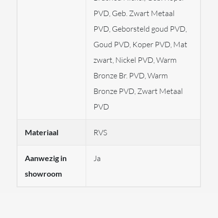
PVD, Geb. Zwart Metaal
Dubai en Singapore is
Gessi
wereldwijd een synoniem
PVD, Geborsteld goud PVD,
geworden aan superieur design en technologie.
Goud PVD, Koper PVD, Mat
Bovendien is de HiFi verkrijgbaar in 14 verschillende
zwart, Nickel PVD, Warm
afwerkingen.
Bronze Br. PVD, Warm
Let op!
Bronze PVD, Zwart Metaal
PVD
Levertijden variëren per afwerking.
Materiaal
RVS
Afbeeldingen kunnen afwijken van het product en als
Aanwezig in
Ja
voorbeeld dienen voor kleur en afwerking.
showroom
GESSI produceert haar producten speciaal voor u op
bestelling.
De afwerkingen van GESSI vallen dan ook onder