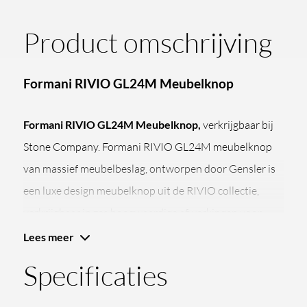
Product omschrijving
Formani RIVIO GL24M Meubelknop
Formani RIVIO GL24M Meubelknop,
verkrijgbaar bij
Stone Company. Formani RIVIO GL24M meubelknop
van massief meubelbeslag, ontworpen door Gensler is
een luxe design meubelknop uit de RIVIO collectie,
verkrijgbaar in zes hoogwaardige afwerkingen voor
badkamermeubels, keukens, kasten en
Lees meer
maatwerkinterieurs.
Specificaties
Massieve meubelknop met vloeiende grip
en elegant design