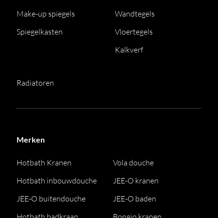
Make-up spiegels
Wandtegels
Spiegelkasten
Vloertegels
Kalkverf
Radiatoren
Merken
Hotbath Kranen
Vola douche
Hotbath inbouwdouche
JEE-O kranen
JEE-O buitendouche
JEE-O baden
Hotbath badkraan
Bongio kranen