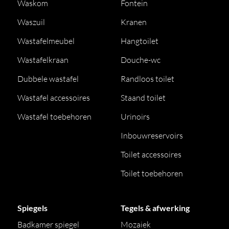
Waskom
Fontein
Waszuil
Kranen
Wastafelmeubel
Hangtoilet
Wastafelkraan
Douche-wc
Dubbele wastafel
Randloos toilet
Wastafel accessoires
Staand toilet
Wastafel toebehoren
Urinoirs
Inbouwreservoirs
Toilet accessoires
Toilet toebehoren
Spiegels
Tegels & afwerking
Badkamer spiegel
Mozaiek