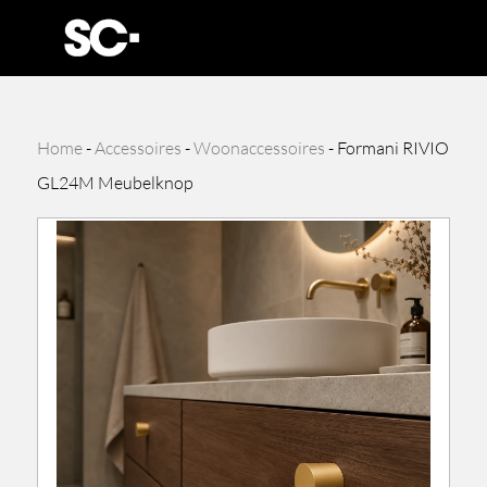
Home
-
Accessoires
-
Woonaccessoires
-
Formani RIVIO
GL24M Meubelknop