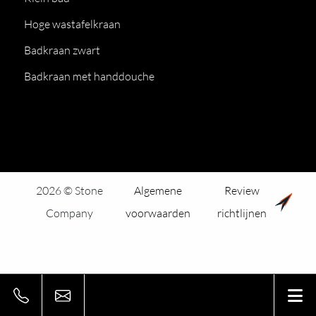
Hoge wastafelkraan
Badkraan zwart
Badkraan met handdouche
2026 © Stone
Algemene
Review
Company
voorwaarden
richtlijnen