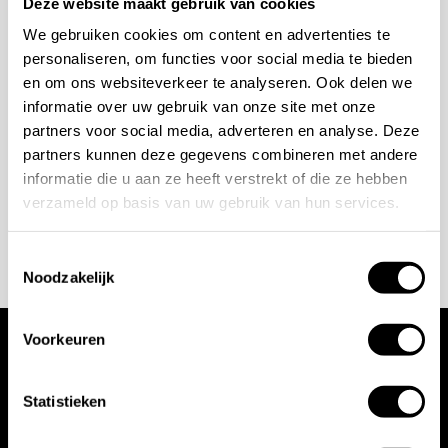
bespreken?
Deze website maakt gebruik van cookies
Collectieconcept:
Onderdeel van een
We gebruiken cookies om content en advertenties te
totaalconcept met deur-, raam- en meubelbeslag
Wilt u ook iedere dag genieten van een luxe badkamer?
personaliseren, om functies voor social media te bieden
en bijpassende accessoires
en om ons websiteverkeer te analyseren. Ook delen we
Neem contact met ons op voor een intake gesprek.
Eenheid:
Per stuk
informatie over uw gebruik van onze site met onze
+31 10 28 575 85
partners voor social media, adverteren en analyse. Deze
partners kunnen deze gegevens combineren met andere
projects@stonecompany.nl
Installatie en aandachtspunten
informatie die u aan ze heeft verstrekt of die ze hebben
verzameld op basis van uw gebruik van hun services.
AFSPRAAK MAKEN
De Formani RIVIO GL24M Meubelknop is bedoeld
Toestemmingsselectie
voor montage op meubelfronten, kastdeuren en
Noodzakelijk
maatwerkpanelen. Controleer vooraf altijd de juiste
positie, frontdikte en gewenste afwerking, zodat de
Voorkeuren
meubelknop mooi aansluit bij het ontwerp.
Wij werken met
Statistieken
Niet het juiste Formani-product gevonden? Of heeft
toonaangevende