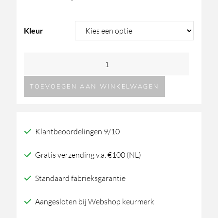
Kleur
Formani
ONE
TOEVOEGEN AAN WINKELWAGEN
Piet
Boon
PB100
Klantbeoordelingen 9/10
Tandenborstelhouder
aantal
Gratis verzending v.a. €100 (NL)
Standaard fabrieksgarantie
Aangesloten bij Webshop keurmerk