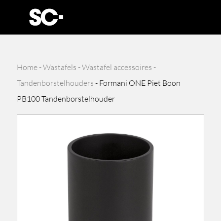
Home
-
Wastafels
-
Wastafel accessoires
-
Tandenborstelhouders
-
Formani ONE Piet Boon
PB100 Tandenborstelhouder