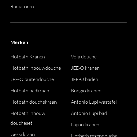
Radiatoren
Merken
Hotbath Kranen
Vola douche
Hotbath inbouwdouche
JEE-O kranen
JEE-O buitendouche
JEE-O baden
Hotbath badkraan
Bongio kranen
Hotbath douchekraan
Antonio Lupi wastafel
Hotbath inbouw
Antonio Lupi bad
doucheset
Lagoo kranen
Gessi kraan
Hotbath regendouche