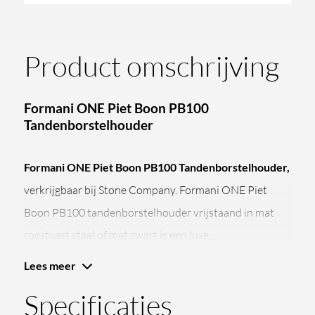
Product omschrijving
Formani ONE Piet Boon PB100
Tandenborstelhouder
Formani ONE Piet Boon PB100 Tandenborstelhouder,
verkrijgbaar bij Stone Company. Formani ONE Piet
Boon PB100 tandenborstelhouder vrijstaand in mat
roestvast staal of mat zwart is een luxe
badkameraccessoire uit de iconische ONE collectie,
Lees meer
ontworpen door Piet Boon voor moderne badkamers
Specificaties
en stijlvolle toiletruimtes.