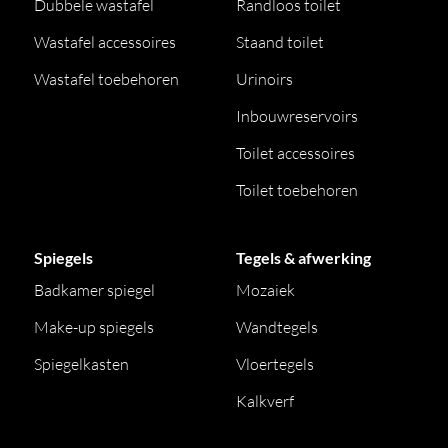
Dubbele wastafel
Randloos toilet
Wastafel accessoires
Staand toilet
Wastafel toebehoren
Urinoirs
Inbouwreservoirs
Toilet accessoires
Toilet toebehoren
Spiegels
Tegels & afwerking
Badkamer spiegel
Mozaiek
Make-up spiegels
Wandtegels
Spiegelkasten
Vloertegels
Kalkverf