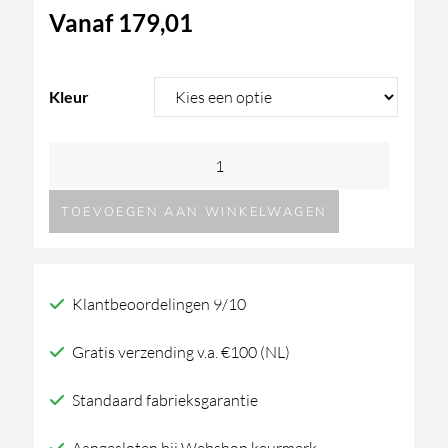
Vanaf
179,01
Kleur
Formani
ONE
TOEVOEGEN AAN WINKELWAGEN
Piet
Boon
PB101
Klantbeoordelingen 9/10
Wand
Tandenborstelhouder
Gratis verzending v.a. €100 (NL)
aantal
Standaard fabrieksgarantie