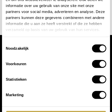
maatwerkinterieur. Afbeeldingen kunnen afwijken
informatie over uw gebruik van onze site met onze
van het product en dienen ter illustratie van
partners voor social media, adverteren en analyse. Deze
AFSPRAAK MAKEN
mogelijke uitvoeringen en afwerkingen.
partners kunnen deze gegevens combineren met andere
informatie die u aan ze heeft verstrekt of die ze hebben
verzameld op basis van uw gebruik van hun services.
Toestemmingsselectie
Noodzakelijk
Wij werken met
toonaangevende
Voorkeuren
merken
Statistieken
Marketing