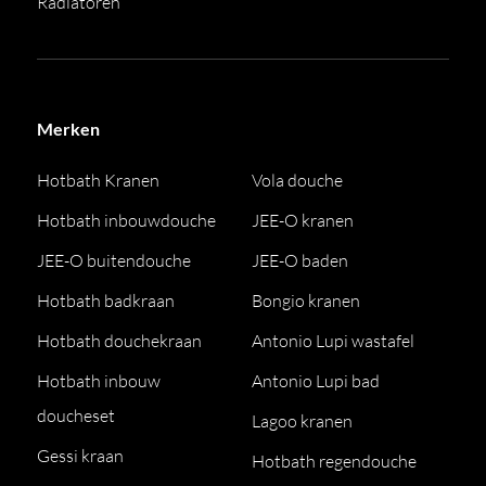
Radiatoren
Merken
Hotbath Kranen
Vola douche
Hotbath inbouwdouche
JEE-O kranen
JEE-O buitendouche
JEE-O baden
Hotbath badkraan
Bongio kranen
Hotbath douchekraan
Antonio Lupi wastafel
Hotbath inbouw
Antonio Lupi bad
doucheset
Lagoo kranen
Gessi kraan
Hotbath regendouche