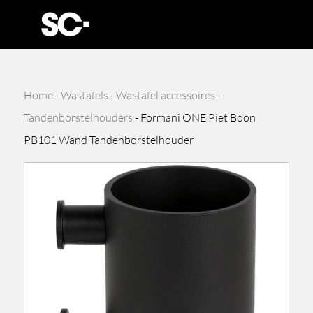
Home
-
Wastafels
-
Wastafel accessoires
-
Tandenborstelhouders
-
Formani ONE Piet Boon
PB101 Wand Tandenborstelhouder