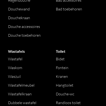
Regendouche
Bad accessoires
Douchewand
Bad toebehoren
Douchekraan
Douche accessoires
Douche toebehoren
Wastafels
Toilet
Wastafel
Bidet
Waskom
Fontein
Waszuil
Kranen
Wastafelmeubel
Hangtoilet
Wastafelkraan
Douche-wc
Dubbele wastafel
Randloos toilet