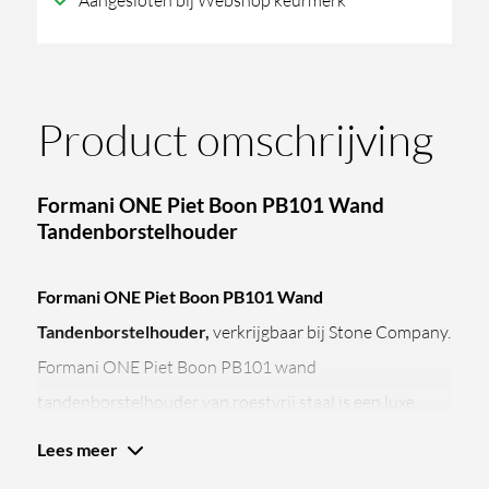
Aangesloten bij Webshop keurmerk
Product omschrijving
Formani ONE Piet Boon PB101 Wand
Tandenborstelhouder
Formani ONE Piet Boon PB101 Wand
Tandenborstelhouder,
verkrijgbaar bij Stone Company.
Formani ONE Piet Boon PB101 wand
tandenborstelhouder van roestvrij staal is een luxe
badkameraccessoire met muurbevestiging uit de
Lees meer
iconische ONE collectie, ontworpen door Piet Boon