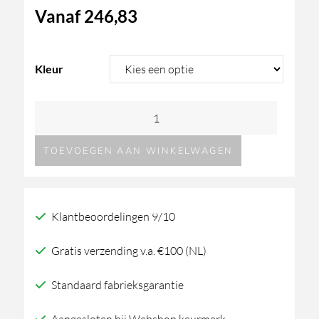
Vanaf
246,83
Kleur
Formani
ONE
TOEVOEGEN AAN WINKELWAGEN
Piet
Boon
PB300
Klantbeoordelingen 9/10
Vrijstaande
Toiletborstel
Gratis verzending v.a. €100 (NL)
aantal
Standaard fabrieksgarantie