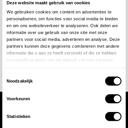
bespreken?
Deze website maakt gebruik van cookies
We gebruiken cookies om content en advertenties te
personaliseren, om functies voor social media te bieden
Wilt u ook iedere dag genieten van een luxe badkamer?
en om ons websiteverkeer te analyseren. Ook delen we
Neem contact met ons op voor een intake gesprek.
informatie over uw gebruik van onze site met onze
+31 10 28 575 85
partners voor social media, adverteren en analyse. Deze
partners kunnen deze gegevens combineren met andere
projects@stonecompany.nl
informatie die u aan ze heeft verstrekt of die ze hebben
verzameld op basis van uw gebruik van hun services.
AFSPRAAK MAKEN
Toestemmingsselectie
Noodzakelijk
Voorkeuren
Wij werken met
Statistieken
toonaangevende