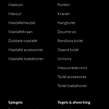
Waskom
Fontein
Waszuil
Kranen
Wastafelmeubel
Hangtoilet
Wastafelkraan
Douche-wc
Dubbele wastafel
Randloos toilet
Wastafel accessoires
Staand toilet
Wastafel toebehoren
Urinoirs
Inbouwreservoirs
Toilet accessoires
Toilet toebehoren
Spiegels
Tegels & afwerking