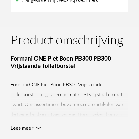
Aangesloten bij Webshop keurmerk
Product omschrijving
Formani ONE Piet Boon PB300 PB300
Vrijstaande Toiletborstel
Formani ONE Piet Boon PB300 Vrijstaande
Toiletborstel, uitgevoerd in mat roestvrij staal en mat
zwart. Ons assortiment bevat meerdere artikelen van
de Nederlandse ontwerper Piet Boon, bekend om zijn
strakke, minimalistische ontwerpen. De Formani ONE
Lees meer
Piet Boon PB300 is een vrijstaande toiletborstel. Het