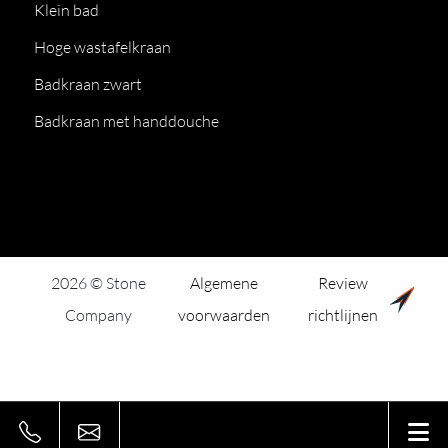
Klein bad
Hoge wastafelkraan
Badkraan zwart
Badkraan met handdouche
2026 © Stone
Algemene
Review
Company
voorwaarden
richtlijnen