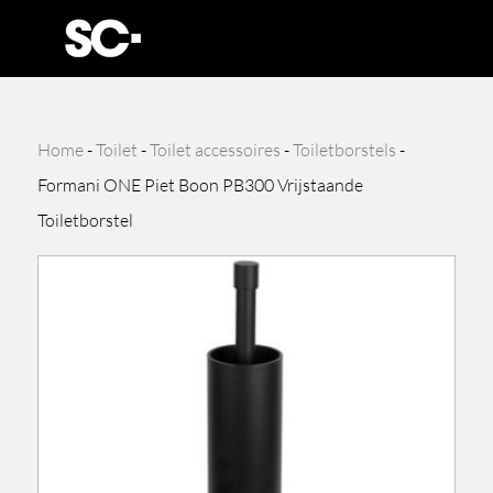
Home
-
Toilet
-
Toilet accessoires
-
Toiletborstels
-
Formani ONE Piet Boon PB300 Vrijstaande
Toiletborstel