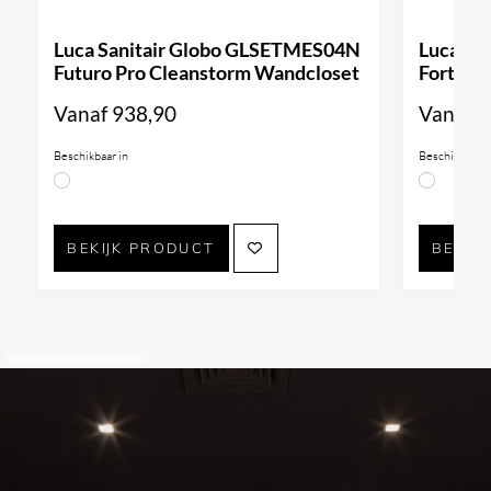
Luca Sanitair Globo GLSETMES04N
Luca Sa
Futuro Pro Cleanstorm Wandcloset
Forty3 
Vanaf
938,90
Vanaf
9
Beschikbaar in
Beschikbaar i
BEKIJK PRODUCT
BEKIJ