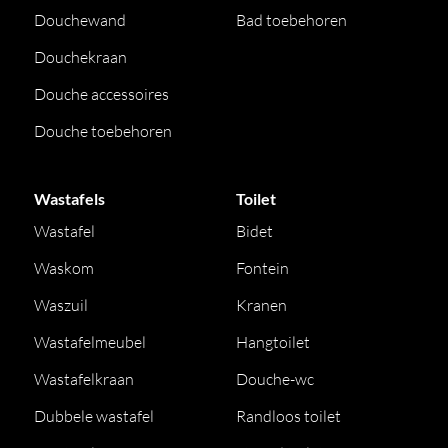
Douchewand
Bad toebehoren
Douchekraan
Douche accessoires
Douche toebehoren
Wastafels
Toilet
Wastafel
Bidet
Waskom
Fontein
Waszuil
Kranen
Wastafelmeubel
Hangtoilet
Wastafelkraan
Douche-wc
Dubbele wastafel
Randloos toilet