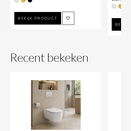
behoeften. Jouw tevredenheid is onze prioriteit, dus
aarzel niet om contact met ons op te nemen."
BEKIJK PRODUCT
BEKIJ
Telefoon:
+31 10 28 575 85
E-mail:
projects@stonecompany.nl
Recent bekeken
WhatsApp:
+31 6 38 84 81 47