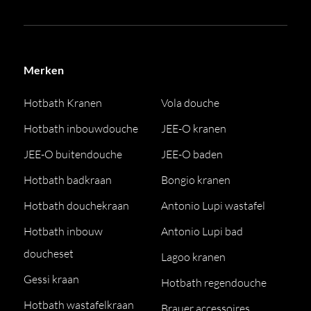
Merken
Hotbath Kranen
Vola douche
Hotbath inbouwdouche
JEE-O kranen
JEE-O buitendouche
JEE-O baden
Hotbath badkraan
Bongio kranen
Hotbath douchekraan
Antonio Lupi wastafel
Hotbath inbouw
Antonio Lupi bad
doucheset
Lagoo kranen
Gessi kraan
Hotbath regendouche
Hotbath wastafelkraan
Brauer accessoires