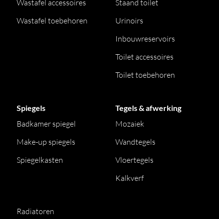
Wastafel accessoires
Staand toilet
Wastafel toebehoren
Urinoirs
Inbouwreservoirs
Toilet accessoires
Toilet toebehoren
Spiegels
Tegels & afwerking
Badkamer spiegel
Mozaiek
Make-up spiegels
Wandtegels
Spiegelkasten
Vloertegels
Kalkverf
Radiatoren