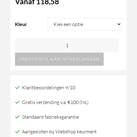
Vanaf
118,58
Kleur
Decor
Walther
TOEVOEGEN AAN WINKELWAGEN
OF.Line
HT
2
Klantbeoordelingen 9/10
handdoekhouder
aantal
Gratis verzending v.a. €100 (NL)
Standaard fabrieksgarantie
Aangesloten bij Webshop keurmerk