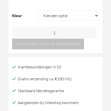
Kleur
Decor
Walther
TOEVOEGEN AAN WINKELWAGEN
OF.Line
DMD
M
Klantbeoordelingen 9/10
opbergbox
aantal
Gratis verzending v.a. €100 (NL)
Standaard fabrieksgarantie
Aangesloten bij Webshop keurmerk