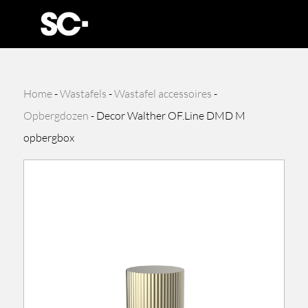
Home
-
Wastafels
-
Wastafel accessoires
-
Opbergdozen
-
Decor Walther OF.Line DMD M
opbergbox