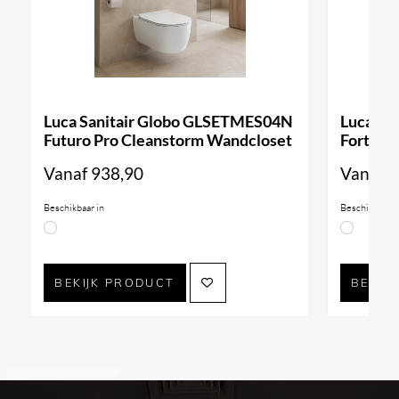
Luca Sanitair Globo GLSETMES04N
Luca Sa
Futuro Pro Cleanstorm Wandcloset
Forty3 
Vanaf
938,90
Vanaf
9
Beschikbaar in
Beschikbaar i
BEKIJK PRODUCT
BEKIJ