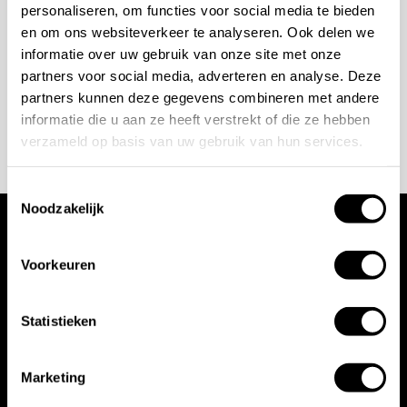
personaliseren, om functies voor social media te bieden
+31 10 28 575 85
en om ons websiteverkeer te analyseren. Ook delen we
informatie over uw gebruik van onze site met onze
projects@stonecompany.nl
partners voor social media, adverteren en analyse. Deze
partners kunnen deze gegevens combineren met andere
AFSPRAAK MAKEN
informatie die u aan ze heeft verstrekt of die ze hebben
verzameld op basis van uw gebruik van hun services.
Toestemmingsselectie
Noodzakelijk
Wij werken met
Voorkeuren
toonaangevende
Statistieken
merken
Marketing