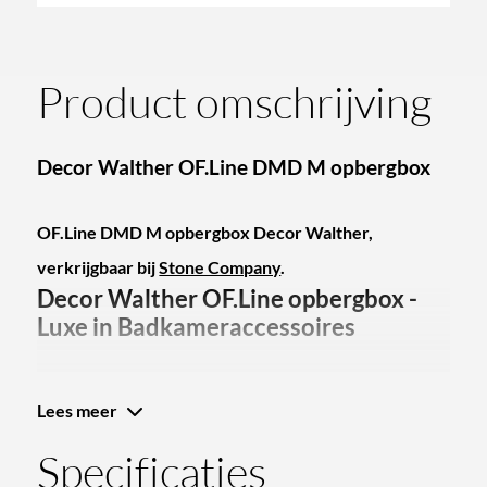
Product omschrijving
Decor Walther OF.Line DMD M opbergbox
OF.Line DMD M opbergbox Decor Walther,
verkrijgbaar bij
Stone Company
.
Decor Walther OF.Line opbergbox -
Luxe in Badkameraccessoires
Harald Walther richtte in 1973 zijn bedrijf op in
Lees meer
Frankfurt en het merk is enorm populair geworden
Specificaties
door het leveren van hoogwaardige badkamerartikelen