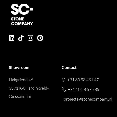
Showroom
Contact
Hakgriend 46
+31 63 88 481 47
3371 KA Hardinxveld-
+31 10 28 575 85
Giessendam
projects@stonecompany.nl