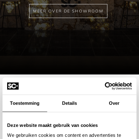
MEER OVER DE SHOWROOM
Mogelijkheden
Toestemming
Details
Over
bespreken?
Deze website maakt gebruik van cookies
Wilt u ook iedere dag genieten van een luxe badkamer?
We gebruiken cookies om content en advertenties te
Neem contact met ons op voor een intake gesprek.