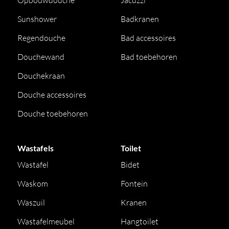
Opbouwdouche
Jacuzzi
Sunshower
Badkranen
Regendouche
Bad accessoires
Douchewand
Bad toebehoren
Douchekraan
Douche accessoires
Douche toebehoren
Wastafels
Toilet
Wastafel
Bidet
Waskom
Fontein
Waszuil
Kranen
Wastafelmeubel
Hangtoilet