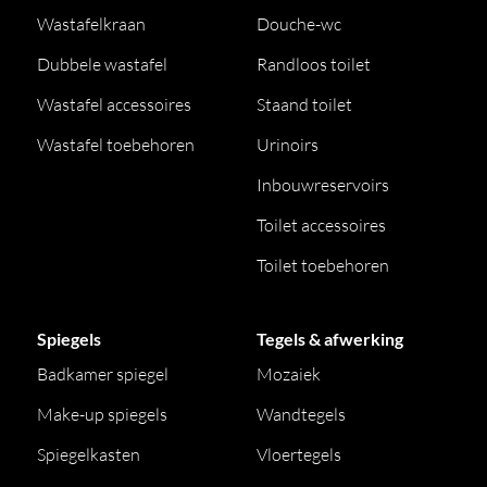
Wastafelkraan
Douche-wc
Dubbele wastafel
Randloos toilet
Wastafel accessoires
Staand toilet
Wastafel toebehoren
Urinoirs
Inbouwreservoirs
Toilet accessoires
Toilet toebehoren
Spiegels
Tegels & afwerking
Badkamer spiegel
Mozaiek
Make-up spiegels
Wandtegels
Spiegelkasten
Vloertegels