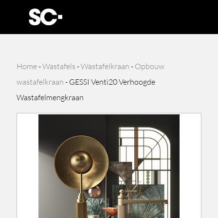
Home
-
Wastafels
-
Wastafelkraan
-
Opbouw
wastafelkraan
-
GESSI Venti20 Verhoogde
Wastafelmengkraan