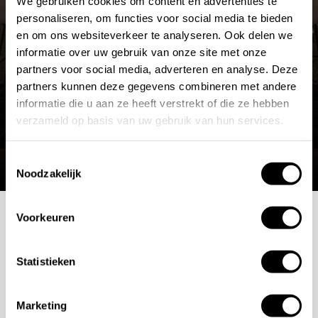
We gebruiken cookies om content en advertenties te
ROUTE PLANNEN
Brass PVD
personaliseren, om functies voor social media te bieden
en om ons websiteverkeer te analyseren. Ook delen we
MEER OVER DE SHOWROOM
informatie over uw gebruik van onze site met onze
Belangrijke informatie
partners voor social media, adverteren en analyse. Deze
partners kunnen deze gegevens combineren met andere
GESSI produceert haar producten op bestelling. Dit
informatie die u aan ze heeft verstrekt of die ze hebben
betekent dat elk product maatwerk is en niet geruild of
verzameld op basis van uw gebruik van hun services.
geretourneerd kan worden. De levertijd varieert per
Toestemmingsselectie
gekozen afwerking en is op aanvraag beschikbaar.
Noodzakelijk
Controleer daarom zorgvuldig alle specificaties en de
gewenste afwerking voordat u bestelt.
Wilt u meer
Voorkeuren
weten over de actuele levertijd of beschikbaarheid?
Mogelijkheden
Neem gerust contact op met onze klantenservice.
Statistieken
bespreken?
Niet het juiste GESSI product gevonden?
Of heeft u
een vraag over dit product maar kunt u het antwoord
Marketing
Wilt u ook iedere dag genieten van een luxe badkamer?