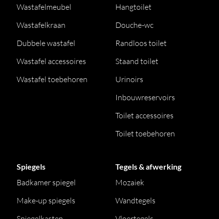
Wastafelmeubel
Hangtoilet
Wastafelkraan
Douche-wc
Dubbele wastafel
Randloos toilet
Wastafel accessoires
Staand toilet
Wastafel toebehoren
Urinoirs
Inbouwreservoirs
Toilet accessoires
Toilet toebehoren
Spiegels
Tegels & afwerking
Badkamer spiegel
Mozaiek
Make-up spiegels
Wandtegels
Spiegelkasten
Vloertegels