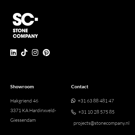
Showroom
Contact
Hakgriend 46
+31 63 88 481 47
3371 KA Hardinxveld-
+31 10 28 575 85
Giessendam
projects@stonecompany.nl