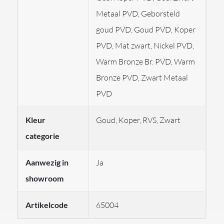
waterhoeveelheid nauwkeurig geregeld kunnen
Metaal PVD, Geborsteld
worden. De uitloop is vast en niet draaibaar.
goud PVD, Goud PVD, Koper
Belangrijke eigenschappen:
PVD, Mat zwart, Nickel PVD,
Warm Bronze Br. PVD, Warm
Verhoogde wastafelmengkraan • Venti20-serie • High
Bronze PVD, Zwart Metaal
basin mixer • Single lever bediening • Flexibele
PVD
aansluitingen • Zonder waste • Gemaakt van messing
• Mechanische menging
Kleur
Goud, Koper, RVS, Zwart
Waarom kiezen voor GESSI?
categorie
Italiaans design met herkenbare industriële
Aanwezig in
Ja
vormgeving
showroom
Duurzame materialen voor intensief dagelijks
gebruik
Artikelcode
65004
Consistente afwerking binnen complete