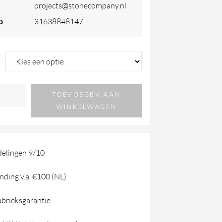
projects@stonecompany.nl
p
31638848147
TOEVOEGEN AAN
WINKELWAGEN
el
elingen 9/10
nding v.a. €100 (NL)
abrieksgarantie