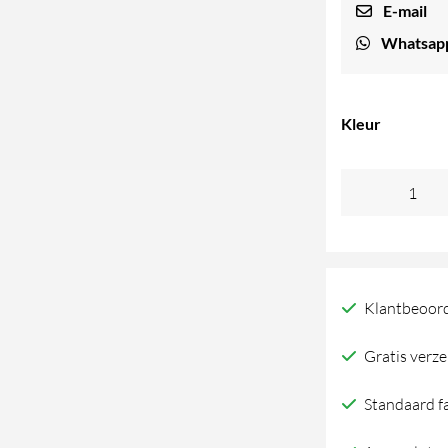
E-mail
Whatsap
Kleur
Trone
Kaoline
Bedieningspane
toilet
Klantbeoord
aantal
Gratis verze
Standaard f