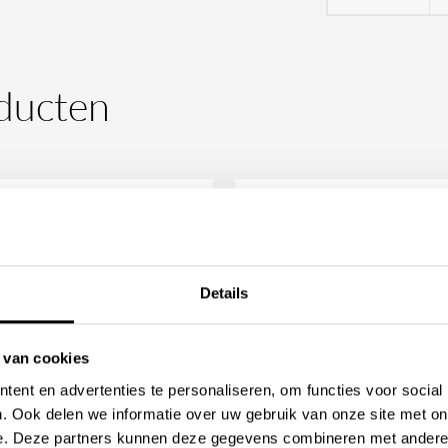
n bevestigingen zorgen voor
rone badkamer compleet met een
t.
ducten
Details
 van cookies
ische
ent en advertenties te personaliseren, om functies voor social
 het Frans-
. Ook delen we informatie over uw gebruik van onze site met on
one Callipyge Groen
Trone Callipyge Blauw
e. Deze partners kunnen deze gegevens combineren met andere i