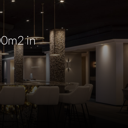
00m2 in
m