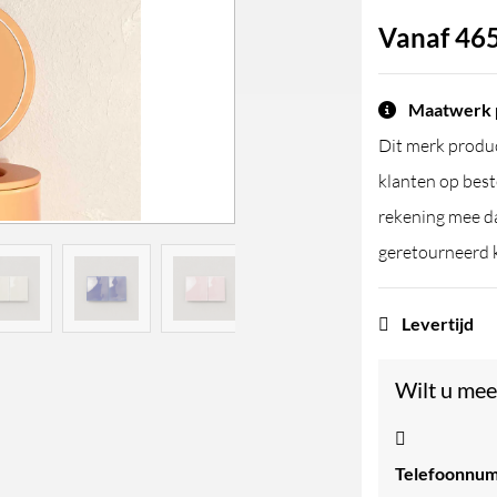
Vanaf
465
Maatwerk 
Dit merk produc
klanten op best
rekening mee da
geretourneerd 
Levertijd
Wilt u mee
Telefoonnu