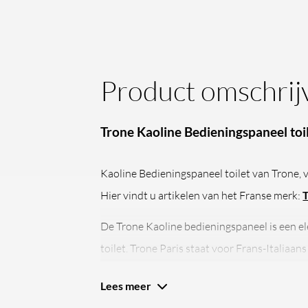
Product omschrij
Trone Kaoline Bedieningspaneel toi
Kaoline Bedieningspaneel toilet van Trone, v
Hier vindt u artikelen van het Franse merk:
T
De Trone Kaoline bedieningspaneel is een el
toilet. Trone Paris staat voor Frans-Italiaa
sterke kwaliteit. Deze bedieningsplaat is g
Lees meer
en oogt rustig en modern. Met twee duidelij