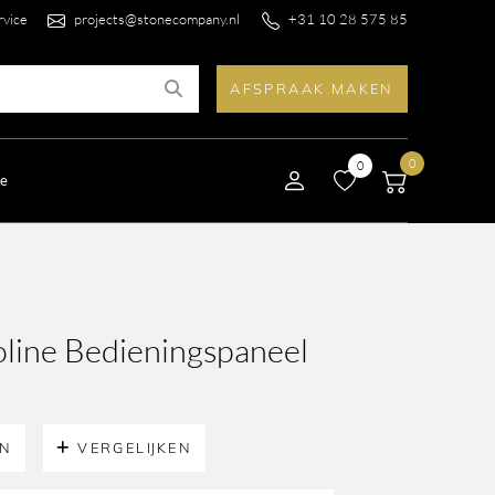
rvice
projects@stonecompany.nl
+31 10 28 575 85
AFSPRAAK MAKEN
0
0
le
line Bedieningspaneel
EN
VERGELIJKEN