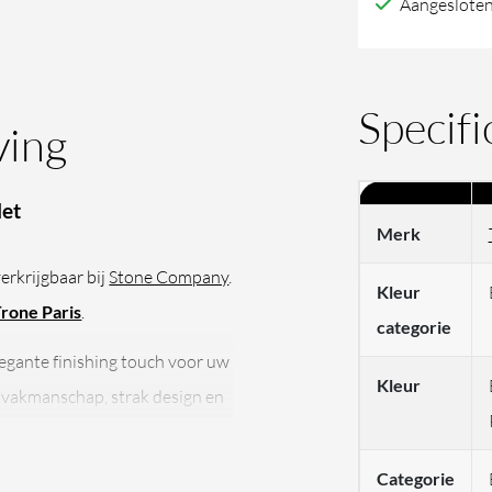
Aangesloten
Specifi
ving
let
Merk
erkrijgbaar bij
Stone Company
.
Kleur
rone Paris
.
categorie
egante finishing touch voor uw
Kleur
ns vakmanschap, strak design en
emaakt van geglazuurd keramiek
ke knoppen kiest u snel de
Categorie