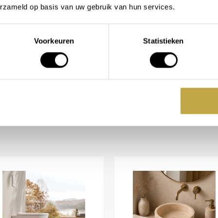
ok wandtoilet
wandtoilet
erzameld op basis van uw gebruik van hun services.
620,00
1.485,00
chikbaar in
Beschikbaar in
Voorkeuren
Statistieken
BEKIJK PRODUCT
BEKIJK PRODUCT
wee knoppen. Rechts bedient u
De keramische plaat past bij
c. De bedieningspaneel sluit ook
warm hout. Dankzij de gladde
aken en blijft uw toiletwand
an 3 en 6 liter helpt water