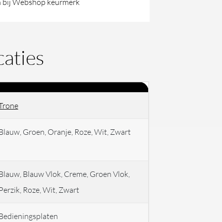
 bij Webshop keurmerk
caties
Trone
Blauw, Groen, Oranje, Roze, Wit, Zwart
Blauw, Blauw Vlok, Creme, Groen Vlok,
Perzik, Roze, Wit, Zwart
Bedieningsplaten