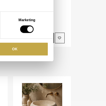
Vlok Wandtoilet
1.620,00
Beschikbaar in
Marketing
BEKIJK PRODUCT
OK