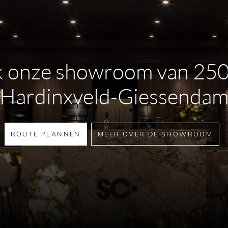
gn wc zoekt voor een luxe
 Kaoline bedieningsplaat
 onze showroom van 25
one Paris
Hardinxveld-Giessenda
 witte en grijze tegels,
arme tonaliteit en verzacht
ROUTE PLANNEN
MEER OVER DE SHOWROOM
n licht hout. Crème is zacht en
tin en terrazzo, en past bij
os en werkt uitstekend met
centen in chroom of rvs. Roze
met travertin, terrazzo en