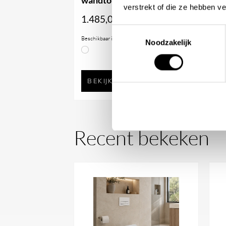
wandtoilet
Vl
verstrekt of die ze hebben v
1.485,00
1.
Toestemmingsselectie
Beschikbaar in
Bes
Noodzakelijk
BEKIJK PRODUCT
Recent bekeken
Kaoline is een toilet bedieningsplaat met t
de kleine spoeling, links de grote spoeling. 
iedere stijl, van minimalistisch tot hotel-chi
mooi aan op lichte tegels, marmerlooks en 
glanslaag is de plaat eenvoudig schoon te m
strak en hygiënisch. De dubbele spoelstand v