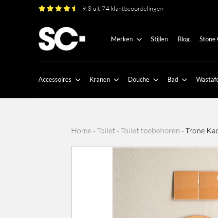
9.3 uit 74 klantbeoordelingen
Merken
Stijlen
Blog
Stone
Accessoires
Kranen
Douche
Bad
Wastafe
Home
-
Toilet
-
Toilet toebehoren
-
Trone Kao