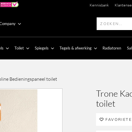
Kennisbank
Klantense
 Company
ls
Toilet
Spiegels
Tegels & afwerking
Radiatoren
Sa
line Bedieningspaneel toilet
Trone Kao
toilet
FAVORIET