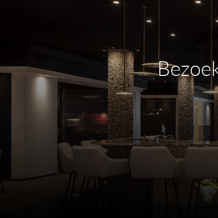
praktische vorm is perfect voor wie een desi
badkamer, wellnessruimte of hotels. Met de
creëert u één rustige, samenhangende stijl.
Bezoek
De verfijnde kleuren van Tr
Wit oogt helder en combineert moeiteloos met
marmerlooks en licht eiken. Perzik brengt w
koele steenlooks, mooi bij zand, terracotta e
neutraal, vloeit mee met beige, greige, traver
eiken en walnoot. Blauw voelt fris en tijdlo
betonlook, wit, zand en licht marmer, met ac
geeft een vriendelijk kleuraccent en matcht 