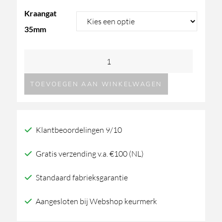
Kraangat
35mm
Stretto
90
TOEVOEGEN AAN WINKELWAGEN
Solid
Surface
inbouw
Klantbeoordelingen 9/10
wastafel
aantal
Gratis verzending v.a. €100 (NL)
Standaard fabrieksgarantie
Aangesloten bij Webshop keurmerk