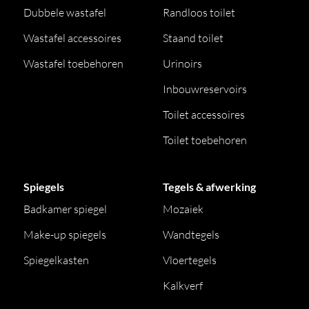
Dubbele wastafel
Randloos toilet
Wastafel accessoires
Staand toilet
Wastafel toebehoren
Urinoirs
Inbouwreservoirs
Toilet accessoires
Toilet toebehoren
Spiegels
Tegels & afwerking
Badkamer spiegel
Mozaiek
Make-up spiegels
Wandtegels
Spiegelkasten
Vloertegels
Kalkverf