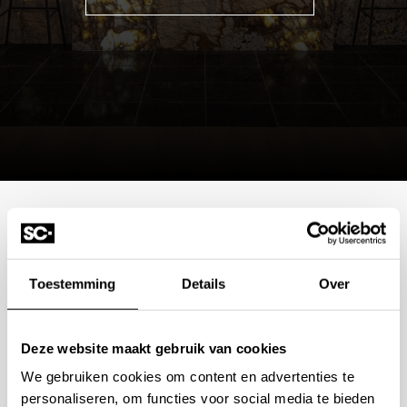
Mogelijkheden
bespreken?
Toestemming
Details
Over
Wilt u ook iedere dag genieten van een luxe badkamer?
Deze website maakt gebruik van cookies
Neem contact met ons op voor een intake gesprek.
We gebruiken cookies om content en advertenties te
+31 10 28 575 85
personaliseren, om functies voor social media te bieden