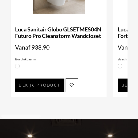
Luca Sanitair Globo GLSETMES04N
Luca Sa
Futuro Pro Cleanstorm Wandcloset
Forty3 
Vanaf
938,90
Vanaf
9
Beschikbaar in
Beschikbaar i
BEKIJK PRODUCT
BEKIJ