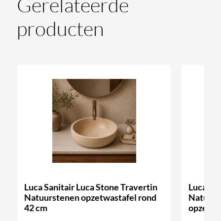
Gerelateerde
producten
Luca Sanitair Luca Stone Travertin
Luca San
Natuurstenen opzetwastafel rond
Natuurs
42 cm
opzetwa