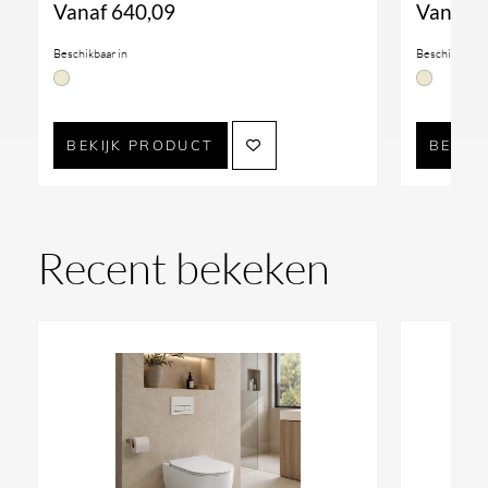
Vanaf
640,09
Vanaf
6
Beschikbaar in
Beschikbaar i
BEKIJK PRODUCT
BEKIJ
Recent bekeken