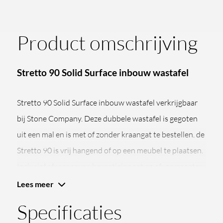
Product omschrijving
Stretto 90 Solid Surface inbouw wastafel
Stretto 90 Solid Surface inbouw wastafel verkrijgbaar
bij Stone Company.
Deze dubbele wastafel is gegoten
uit een mal en is met of zonder kraangat te bestellen.
de
Stretto 90 is vrij hangend of op een meubel te plaatsen.
Inclusief afvoer cover, bevestiging set en afvoerrooster
ter bevestiging sifon (exclusief sifon).
Lees meer
Specificaties
Afmeting
905 x 455 x 80 MM
Materiaal
Solid Surface