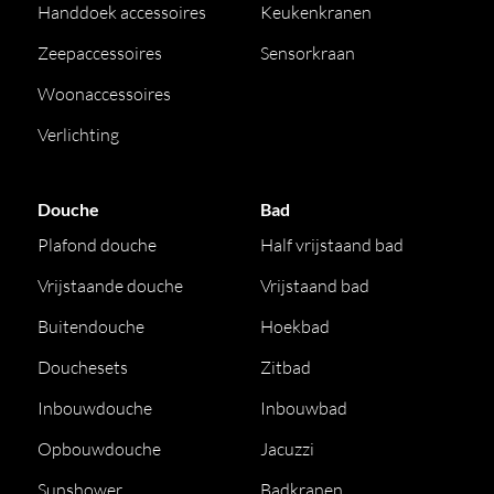
Handdoek accessoires
Keukenkranen
Zeepaccessoires
Sensorkraan
Woonaccessoires
Verlichting
Douche
Bad
Plafond douche
Half vrijstaand bad
Vrijstaande douche
Vrijstaand bad
Buitendouche
Hoekbad
Douchesets
Zitbad
Inbouwdouche
Inbouwbad
Opbouwdouche
Jacuzzi
Sunshower
Badkranen