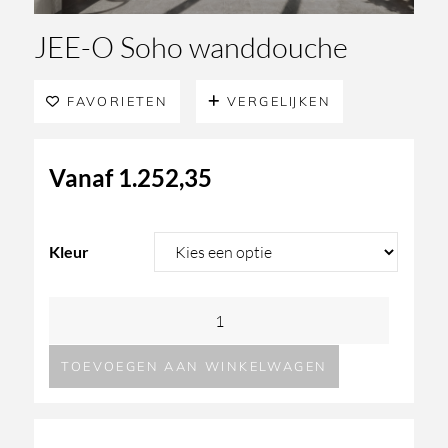
JEE-O Soho wanddouche
FAVORIETEN
VERGELIJKEN
Vanaf
1.252,35
Kleur
JEE-
O
TOEVOEGEN AAN WINKELWAGEN
Soho
wanddouche
aantal