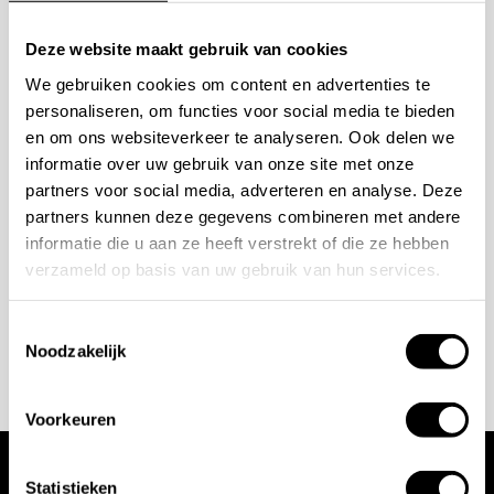
Mogelijkheden
Deze website maakt gebruik van cookies
We gebruiken cookies om content en advertenties te
bespreken?
personaliseren, om functies voor social media te bieden
en om ons websiteverkeer te analyseren. Ook delen we
Wilt u ook iedere dag genieten van een luxe badkamer?
informatie over uw gebruik van onze site met onze
Neem contact met ons op voor een intake gesprek.
partners voor social media, adverteren en analyse. Deze
partners kunnen deze gegevens combineren met andere
+31 10 28 575 85
informatie die u aan ze heeft verstrekt of die ze hebben
projects@stonecompany.nl
verzameld op basis van uw gebruik van hun services.
Toestemmingsselectie
AFSPRAAK MAKEN
Noodzakelijk
Voorkeuren
Statistieken