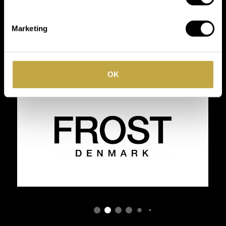
Wij werken met
toonaangevende
Marketing
merken
OK