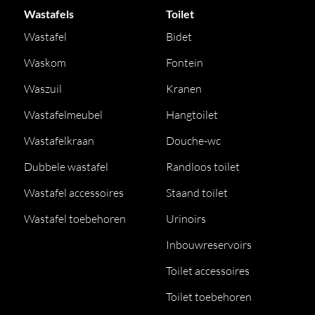
Wastafels
Toilet
Wastafel
Bidet
Waskom
Fontein
Waszuil
Kranen
Wastafelmeubel
Hangtoilet
Wastafelkraan
Douche-wc
Dubbele wastafel
Randloos toilet
Wastafel accessoires
Staand toilet
Wastafel toebehoren
Urinoirs
Inbouwreservoirs
Toilet accessoires
Toilet toebehoren