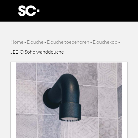
Home
-
Douche
-
Douche toebehoren
-
Douchekop
-
JEE-O Soho wanddouche