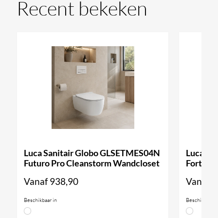
Recent bekeken
Luca Sanitair Globo GLSETMES04N
Luca Sa
Futuro Pro Cleanstorm Wandcloset
Forty3 
Vanaf
938,90
Vanaf
9
Beschikbaar in
Beschikbaar i