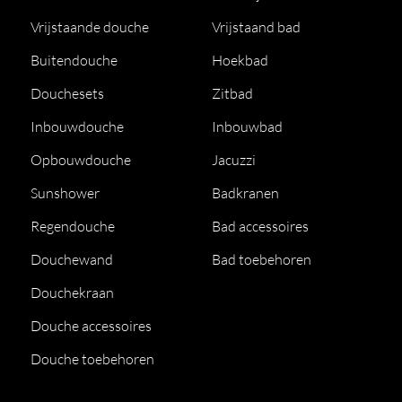
Vrijstaande douche
Vrijstaand bad
Buitendouche
Hoekbad
Douchesets
Zitbad
Inbouwdouche
Inbouwbad
Opbouwdouche
Jacuzzi
Sunshower
Badkranen
Regendouche
Bad accessoires
Douchewand
Bad toebehoren
Douchekraan
Douche accessoires
Douche toebehoren