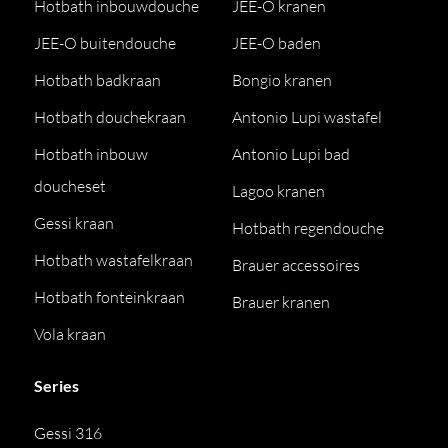
Hotbath inbouwdouche
JEE-O kranen
JEE-O buitendouche
JEE-O baden
Hotbath badkraan
Bongio kranen
Hotbath douchekraan
Antonio Lupi wastafel
Hotbath inbouw
Antonio Lupi bad
doucheset
Lagoo kranen
Gessi kraan
Hotbath regendouche
Hotbath wastafelkraan
Brauer accessoires
Hotbath fonteinkraan
Brauer kranen
Vola kraan
Series
Gessi 316