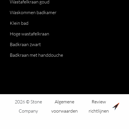
Wastafelkraan goud
Waskommen badkamer
Klein bad
Hoge wastafelkraan
Badkraan zwart
Badkraan met handdouche
2026 © Stone
Algemene
Review
Company
voorwaarden
richtlijnen