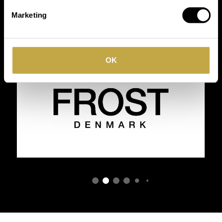
toonaangevende
Marketing
merken
OK