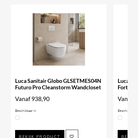
Luca Sanitair Globo GLSETMES04N
Luca Sa
Futuro Pro Cleanstorm Wandcloset
Forty3 
Vanaf
938,90
Vanaf
9
Beschikbaar in
Beschikbaar i
BEKIJK PRODUCT
BEKIJ