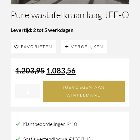
Pure wastafelkraan laag JEE-O
Levertijd: 2 tot 5 werkdagen
FAVORIETEN
VERGELIJKEN
Oorspronkelijke
Huidige
1.203,95
1.083,56
prijs
prijs
TOEVOEGEN AAN
Pure
WINKELMAND
wastafelkraan
was:
is:
laag
1.203,95.
1.083,56.
JEE-
Klantbeoordelingen 9/10
O
aantal
Gratis verzending v.a. €100 (NL)