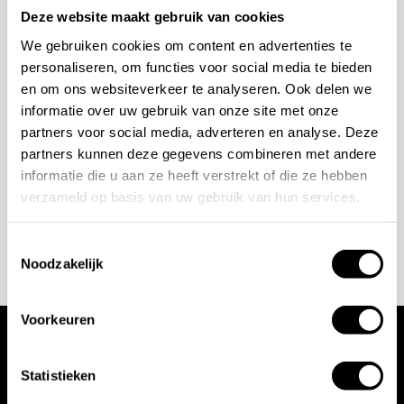
Deze website maakt gebruik van cookies
bespreken?
We gebruiken cookies om content en advertenties te
personaliseren, om functies voor social media te bieden
Wilt u ook iedere dag genieten van een luxe badkamer?
en om ons websiteverkeer te analyseren. Ook delen we
Neem contact met ons op voor een intake gesprek.
informatie over uw gebruik van onze site met onze
partners voor social media, adverteren en analyse. Deze
+31 10 28 575 85
partners kunnen deze gegevens combineren met andere
projects@stonecompany.nl
informatie die u aan ze heeft verstrekt of die ze hebben
verzameld op basis van uw gebruik van hun services.
AFSPRAAK MAKEN
Toestemmingsselectie
Noodzakelijk
Voorkeuren
Wij werken met
Statistieken