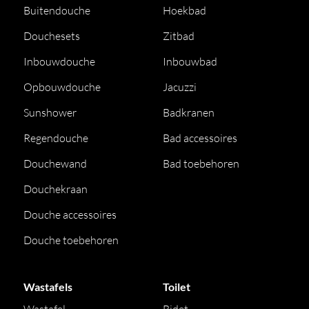
Buitendouche
Hoekbad
Douchesets
Zitbad
Inbouwdouche
Inbouwbad
Opbouwdouche
Jacuzzi
Sunshower
Badkranen
Regendouche
Bad accessoires
Douchewand
Bad toebehoren
Douchekraan
Douche accessoires
Douche toebehoren
Wastafels
Toilet