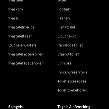
Wastafel
Bidet
Waskom
Fontein
Waszuil
Kranen
Wastafelmeubel
Hangtoilet
Wastafelkraan
Douche-wc
Dubbele wastafel
Randloos toilet
Wastafel accessoires
Staand toilet
Wastafel toebehoren
Urinoirs
Inbouwreservoirs
Toilet accessoires
Toilet toebehoren
Spiegels
Tegels & afwerking