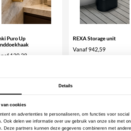
zij het strakke, naadloze
 badrand en voegt hij direct
nki Puro Up
REXA Storage unit
anddoekhaak
Vanaf
942,59
anaf
130,38
Beschikbaar in
chikbaar in
BEKIJK PRODUCT
Details
BEKIJK PRODUCT
 van cookies
ent en advertenties te personaliseren, om functies voor social
. Ook delen we informatie over uw gebruik van onze site met on
e. Deze partners kunnen deze gegevens combineren met andere i