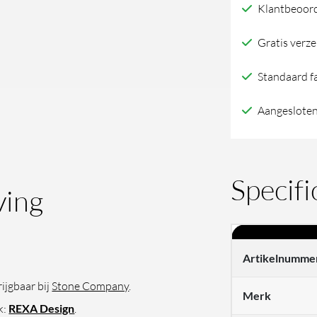
Klantbeoord
bathtub
aantal
Gratis verze
Standaard f
Aangesloten
Specifi
ving
Artikelnumme
ijgbaar bij
Stone Company
.
Merk
k:
REXA Design
.