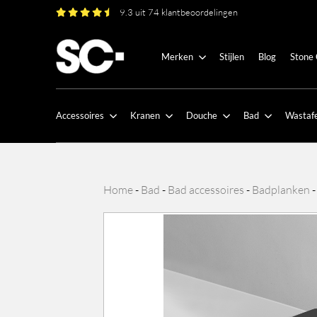
9.3 uit 74 klantbeoordelingen
Merken
Stijlen
Blog
Stone
Accessoires
Kranen
Douche
Bad
Wastafe
Home
-
Bad
-
Bad accessoires
-
Badplanken