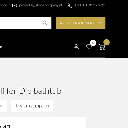
rvice
projects@stonecompany.nl
+31 10 28 575 85
AFSPRAAK MAKEN
0
0
le
f for Dip bathtub
EN
VERGELIJKEN
,47