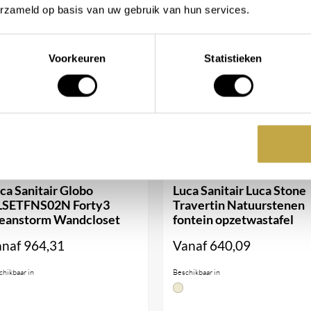
erzameld op basis van uw gebruik van hun services.
unit met het
al
Voorkeuren
Statistieken
 al uw badbenodigdheden. U zet
el op, maar ook een
ebouwde haak hangt u eenvoudig
ndbereik. Voor extra sfeer
ca Sanitair Globo
Luca Sanitair Luca Stone
n glas wijn. De afgeronde randen
LSETFNS02N Forty3
Travertin Natuurstenen
t één handgreep beweegt u de
eanstorm Wandcloset
fontein opzetwastafel
alles wat u nodig heeft altijd
anaf
964,31
Vanaf
640,09
ken met warm water, een mild
chikbaar in
Beschikbaar in
vuil gebruikt u een universeel
derzeep en schuurmiddelen.