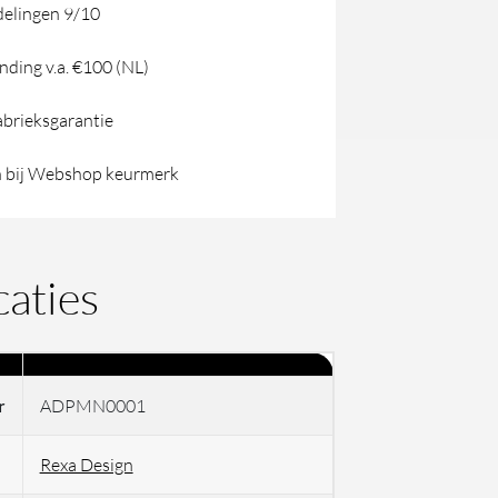
elingen 9/10
nding v.a. €100 (NL)
abrieksgarantie
 bij Webshop keurmerk
caties
r
ADPMN0001
Rexa Design