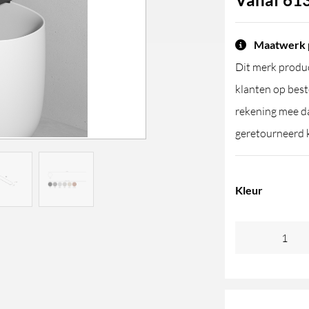
Maatwerk 
Dit merk produc
klanten op best
rekening mee da
geretourneerd 
Kleur
REXA
Shelf
for
Dip