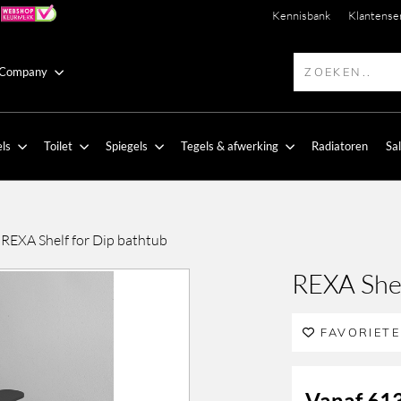
Kennisbank
Klantense
 Company
ls
Toilet
Spiegels
Tegels & afwerking
Radiatoren
Sa
-
REXA Shelf for Dip bathtub
REXA Shel
FAVORIET
Vanaf
613