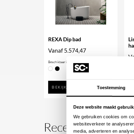
Shark in diverse tinten en afwerkingen. Dank
design sluit de badplank naadloos aan op uw
functionaliteit toe.
REXA Dip bad
Li
h
Vanaf
5.574,47
V
Beschikbaar in
Bes
BEKIJK PRODUCT
Toestemming
Deze website maakt gebruik
We gebruiken cookies om cont
Recent bekeken
websiteverkeer te analyseren
media, adverteren en analys