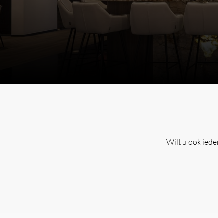
Kenmerken en specificaties:
Productnaam:
REXA Design Shelf for D
ADPMN0001
)
Merk:
REXA Design
Materiaal:
Korakril™ & Shark en waterd
Opbergruimte
: geschikt voor shampoo-
douchegelflessen, zeepdispensers, scrub
Wilt u ook ied
boeken of plantjes
Extra opbergruimte
: geïntegreerde h
of washandjes
Montage:
vrijstaand, verplaatsbaar
Onderhoud
: eenvoudig afnemen met ee