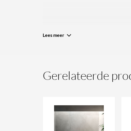
Lees meer
Gerelateerde pro
REXA Design presenteert de Shelf for Dip ba
900 × 150 × 12 mm dat uw badrand verrijkt 
badplank
is ontwikkeld voor het Dip bad. U k