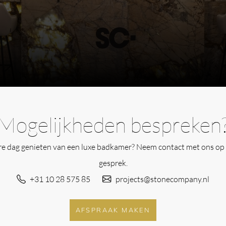
ip bathtub (
artikelcode
icht
Mogelijkheden bespreken
, conditioner- en
potten, kaarsen, glazen,
ere dag genieten van een luxe badkamer? Neem contact met ons op 
gesprek.
aak voor handdoeken, sponzen
+31 10 28 575 85
projects@stonecompany.nl
AFSPRAAK MAKEN
n zachte, vochtige doek