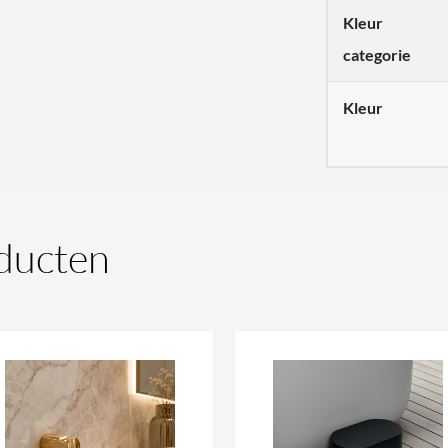
Kleur
categorie
Kleur
ducten
thtub, een slank plankje van
met extra opbergruimte. Deze
iest uit Korakril™ Ice White of