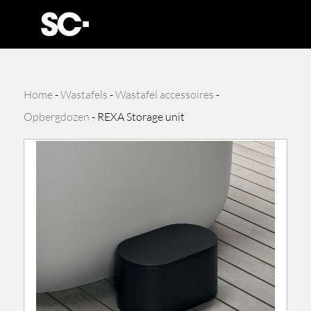
Home
-
Wastafels
-
Wastafel accessoires
-
Opbergdozen
-
REXA Storage unit