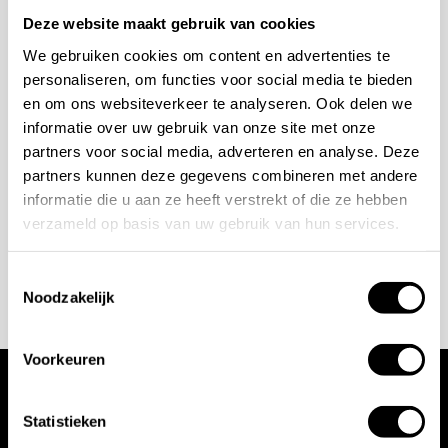
Mogelijkheden
Deze website maakt gebruik van cookies
bespreken?
Afwerkingen REXA Storage unit:
We gebruiken cookies om content en advertenties te
Ice White
personaliseren, om functies voor social media te bieden
Wilt u ook iedere dag genieten van een luxe badkamer?
en om ons websiteverkeer te analyseren. Ook delen we
Bianco
Neem contact met ons op voor een intake gesprek.
informatie over uw gebruik van onze site met onze
Zenzero
partners voor social media, adverteren en analyse. Deze
+31 10 28 575 85
Grigio Luce
partners kunnen deze gegevens combineren met andere
projects@stonecompany.nl
informatie die u aan ze heeft verstrekt of die ze hebben
Fango Luce
verzameld op basis van uw gebruik van hun services.
Grafite
AFSPRAAK MAKEN
Nero
Toestemmingsselectie
Noodzakelijk
Afmetingen Storage unit:
Voorkeuren
Hoogte: 200 mm
Lengte: 450 mm
Breedte: 210 mm
Reiniging en onderhoud:
Wij werken met
Statistieken