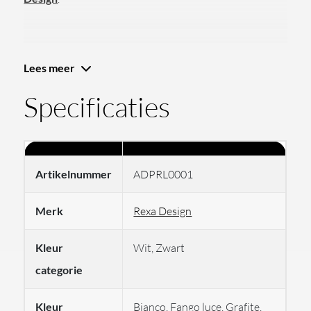
Lees meer
Specificaties
Artikelnummer
ADPRL0001
Merk
Rexa Design
Kleur
Wit, Zwart
REXA Design presenteert de Storage unit, een veelzijdig
categorie
opbergelement
dat uw badkamer praktisch en stijlvol
Kleur
Bianco, Fango luce, Grafite,
maakt. Dit kastje van 450 × 210 × 200 mm hoort bij het