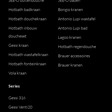
JEE-O buitendouche
JEE-O baden
Hotbath badkraan
Bongio kranen
Hotbath douchekraan
Antonio Lupi wastafel
Hotbath inbouw
Antonio Lupi bad
doucheset
Lagoo kranen
Gessi kraan
Hotbath regendouche
Hotbath wastafelkraan
Brauer accessoires
Hotbath fonteinkraan
Brauer kranen
Vola kraan
Series
Gessi 316
Gessi Venti20