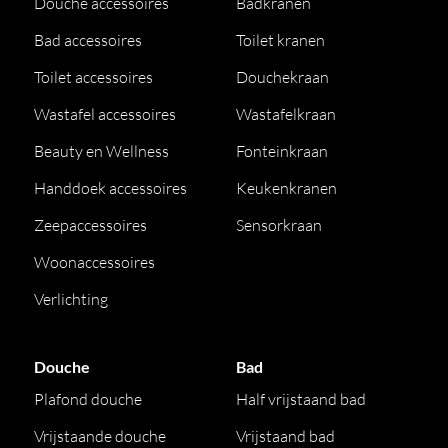
Douche accessoires
Badkranen
Kijk op de
materialen
pagina van
REXA
om te kijken
welk onderhoud de
Bad accessoires
kleur
van uw keuze nodig heeft.
Toilet kranen
Toilet accessoires
Douchekraan
Afbeeldingen kunnen afwijken van het product en als
Wastafel accessoires
Wastafelkraan
voorbeeld dienen van afwerkingen.
Voor meer informatie over de producten of
Beauty en Wellness
Fonteinkraan
levertijden neem gerust
contact
met ons op.
Handdoek accessoires
Keukenkranen
Zeepaccessoires
Sensorkraan
Woonaccessoires
Verlichting
Douche
Bad
Plafond douche
Half vrijstaand bad
Vrijstaande douche
Vrijstaand bad