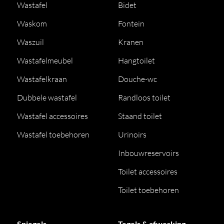
Wastafel
Bidet
Waskom
Fontein
Waszuil
Kranen
Wastafelmeubel
Hangtoilet
Wastafelkraan
Douche-wc
Dubbele wastafel
Randloos toilet
Wastafel accessoires
Staand toilet
Wastafel toebehoren
Urinoirs
Inbouwreservoirs
Toilet accessoires
Toilet toebehoren
Spiegels
Tegels & afwerking