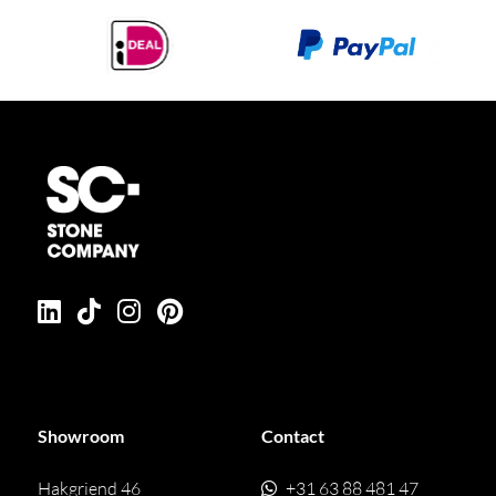
schade kan ter plaatse worden hersteld.
Shark
Reinig Shark met warm water en een mild
reinigingsmiddel op een zachte doek. Spoel en
droog na. Gebruik bij marmerafwerkingen een
universele ontvetter of bleekmiddel, maar vermijd
poederzeep. Schuursponzen worden afgeraden.
Marmer
Marmer is poreus en gevoelig voor zuren.
Gebruik uitsluitend neutrale
schoonmaakmiddelen en vermijd
kalkverwijderaars. Granietsoorten zoals Nero
Assoluto zijn minder poreus, maar behandel deze
eveneens met neutrale reinigers.
Muranoglas
Gebruik een normale glasreiniger,
Showroom
Contact
spoel goed af en droog met een zachte doek voor
Hakgriend 46
+31 63 88 481 47