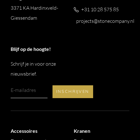
een streeploos resultaat.
3371 KA Hardinxveld-
+31 10 28 575 85
Melamine
Reinig met standaard huishoudelijke
Giessendam
projects@stonecompany.nl
producten via een zachte, vochtige doek. Spuit niet
direct op het oppervlak. Vermijd schuurmiddelen,
bleek, zuren en basen.
Blijf op de hoogte!
Mat of glans gelakt
Gebruik een droge doek met
een neutraal schoonmaakmiddel. Vermijd vochtige,
Schrijf je in voor onze
schurende middelen.
nieuwsbrief.
Klei
Reinig dagelijks met een microvezeldoek en
een neutraal schoonmaakmiddel zonder
ammoniak. Verwijder kalkaanslag met speciale
producten of witte wijnazijn. Vermijd agressieve
zuren, basen, oplosmiddelen, alcohol en bleek.
Accessoires
Kranen