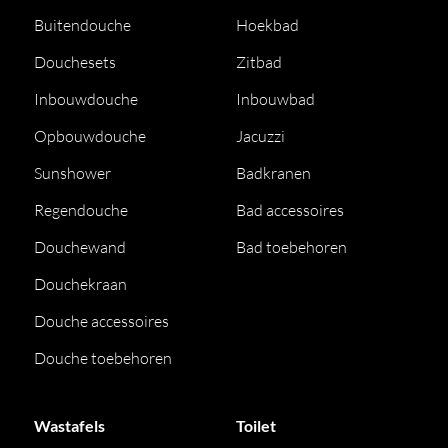
Buitendouche
Hoekbad
Douchesets
Zitbad
Inbouwdouche
Inbouwbad
Opbouwdouche
Jacuzzi
Sunshower
Badkranen
Regendouche
Bad accessoires
Douchewand
Bad toebehoren
Douchekraan
Douche accessoires
Douche toebehoren
Wastafels
Toilet