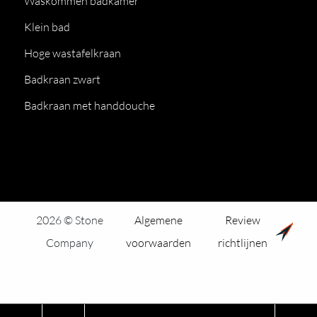
Waskommen badkamer
Klein bad
Hoge wastafelkraan
Badkraan zwart
Badkraan met handdouche
2026 © Stone
Algemene
Review
Company
voorwaarden
richtlijnen