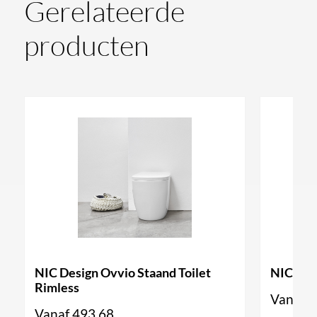
Gerelateerde
producten
NIC Design Ovvio Staand Toilet
NIC Des
Rimless
Vanaf
4
Vanaf
493,68