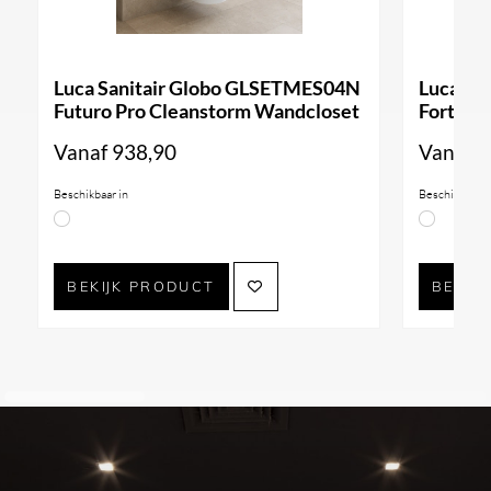
Luca Sanitair Globo GLSETMES04N
Luca Sa
Futuro Pro Cleanstorm Wandcloset
Forty3 
Vanaf
938,90
Vanaf
9
Beschikbaar in
Beschikbaar i
BEKIJK PRODUCT
BEKIJ