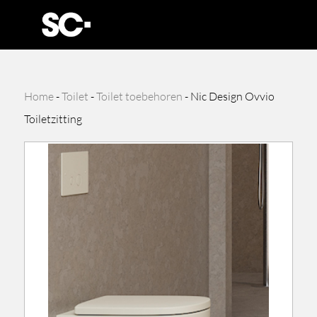
Home
-
Toilet
-
Toilet toebehoren
-
Nic Design Ovvio
Toiletzitting