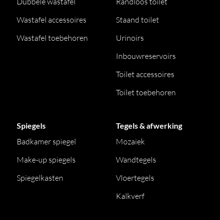
Dubbele wastafel
Randloos toilet
Wastafel accessoires
Staand toilet
Wastafel toebehoren
Urinoirs
Inbouwreservoirs
Toilet accessoires
Toilet toebehoren
Spiegels
Tegels & afwerking
Badkamer spiegel
Mozaiek
Make-up spiegels
Wandtegels
Spiegelkasten
Vloertegels
Kalkverf