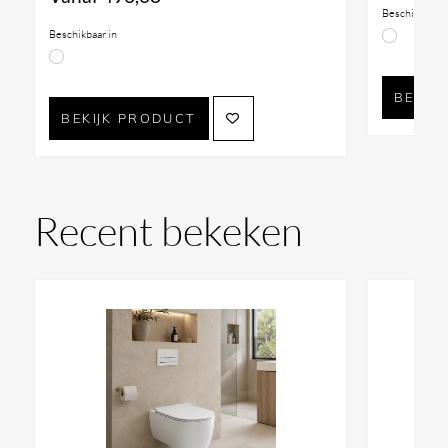
Beschikbaar i
Beschikbaar in
BEKIJ
BEKIJK PRODUCT
Recent bekeken