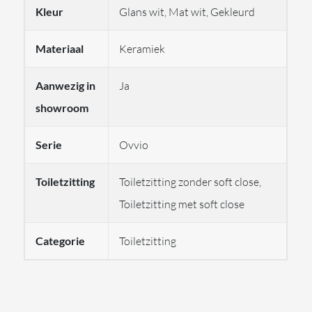
Kleur
Glans wit, Mat wit, Gekleurd
levertijden neem gerust
contact
met ons op.
Of maak gebruik van een van onderstaande contact
Materiaal
Keramiek
mogelijkheden:
+31 10 28 575 85
Aanwezig in
Ja
projects@stonecompany.nl
showroom
+31 6 38 84 81 47
Serie
Ovvio
Toiletzitting
Toiletzitting zonder soft close,
Toiletzitting met soft close
Categorie
Toiletzitting