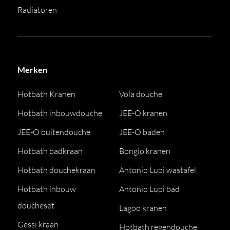
Radiatoren
Merken
Hotbath Kranen
Vola douche
Hotbath inbouwdouche
JEE-O kranen
JEE-O buitendouche
JEE-O baden
Hotbath badkraan
Bongio kranen
Hotbath douchekraan
Antonio Lupi wastafel
Hotbath inbouw
Antonio Lupi bad
doucheset
Lagoo kranen
Gessi kraan
Hotbath regendouche