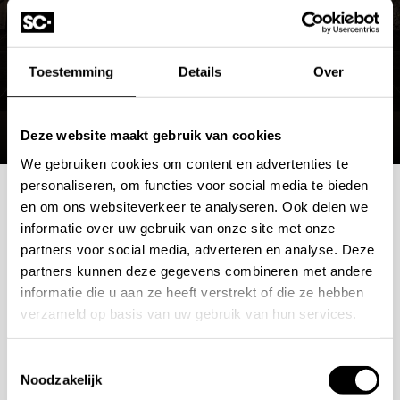
Toestemming
Details
Over
Deze website maakt gebruik van cookies
We gebruiken cookies om content en advertenties te
personaliseren, om functies voor social media te bieden
en om ons websiteverkeer te analyseren. Ook delen we
Mogelijkheden
informatie over uw gebruik van onze site met onze
partners voor social media, adverteren en analyse. Deze
bespreken?
partners kunnen deze gegevens combineren met andere
informatie die u aan ze heeft verstrekt of die ze hebben
Wilt u ook iedere dag genieten van een luxe badkamer?
verzameld op basis van uw gebruik van hun services.
Neem contact met ons op voor een intake gesprek.
Toestemmingsselectie
+31 10 28 575 85
Noodzakelijk