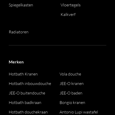
Spiegelkasten
Vloertegels
Kalkverf
Radiatoren
Merken
Hotbath Kranen
Vola douche
Hotbath inbouwdouche
JEE-O kranen
JEE-O buitendouche
JEE-O baden
Hotbath badkraan
Bongio kranen
Hotbath douchekraan
Antonio Lupi wastafel