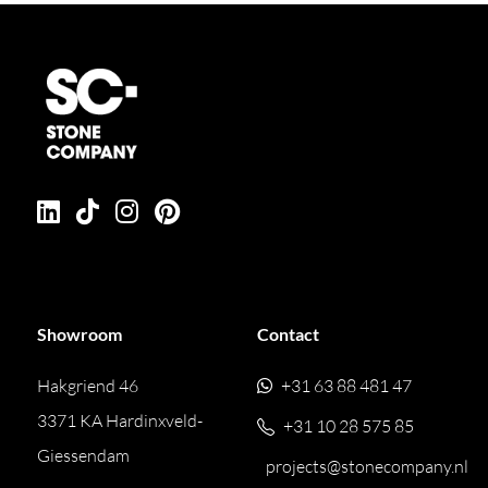
Showroom
Contact
Hakgriend 46
+31 63 88 481 47
3371 KA Hardinxveld-
+31 10 28 575 85
Giessendam
projects@stonecompany.nl