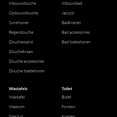
Inbouwdouche
Inbouwbad
Opbouwdouche
Jacuzzi
Sunshower
Badkranen
Regendouche
Bad accessoires
Douchewand
Bad toebehoren
Douchekraan
Douche accessoires
Douche toebehoren
Wastafels
Toilet
Wastafel
Bidet
Waskom
Fontein
Waszuil
Kranen