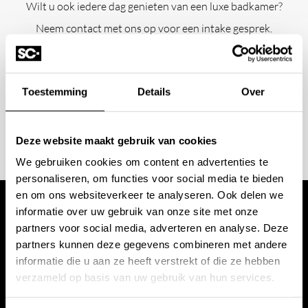
Wilt u ook iedere dag genieten van een luxe badkamer?
Neem contact met ons op voor een intake gesprek.
+31 10 28 575 85
projects@stonecompany.nl
Toestemming
Details
Over
AFSPRAAK MAKEN
Deze website maakt gebruik van cookies
We gebruiken cookies om content en advertenties te
personaliseren, om functies voor social media te bieden
en om ons websiteverkeer te analyseren. Ook delen we
informatie over uw gebruik van onze site met onze
Wij werken met
partners voor social media, adverteren en analyse. Deze
partners kunnen deze gegevens combineren met andere
toonaangevende
informatie die u aan ze heeft verstrekt of die ze hebben
verzameld op basis van uw gebruik van hun services.
merken