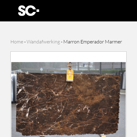
Home
-
Wandafwerking
-
Marron Emperador Marmer