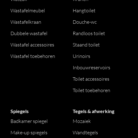
Wastafelmeubel
Hangtoilet
Wastafelkraan
Douche-wc
Dubbele wastafel
Randloos toilet
Wastafel accessoires
Staand toilet
Wastafel toebehoren
Urinoirs
Inbouwreservoirs
Toilet accessoires
Toilet toebehoren
Spiegels
Tegels & afwerking
Badkamer spiegel
Mozaiek
Make-up spiegels
Wandtegels