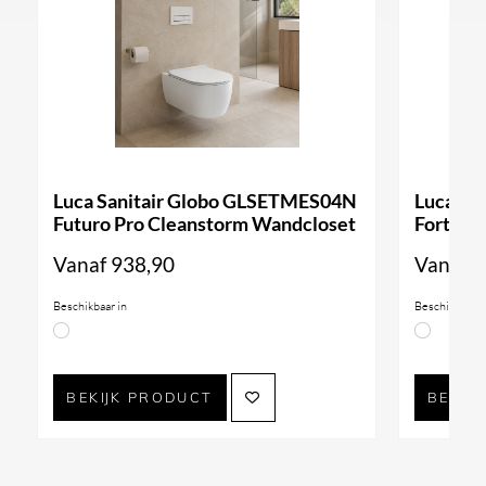
Luca Sanitair Globo GLSETMES04N
Luca Sa
Futuro Pro Cleanstorm Wandcloset
Forty3 
Vanaf
938,90
Vanaf
9
Beschikbaar in
Beschikbaar i
BEKIJK PRODUCT
BEKIJ