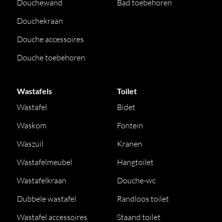
Douchewand
Bad toebehoren
Douchekraan
Douche accessoires
Douche toebehoren
Wastafels
Toilet
Wastafel
Bidet
Waskom
Fontein
Waszuil
Kranen
Wastafelmeubel
Hangtoilet
Wastafelkraan
Douche-wc
Dubbele wastafel
Randloos toilet
Wastafel accessoires
Staand toilet