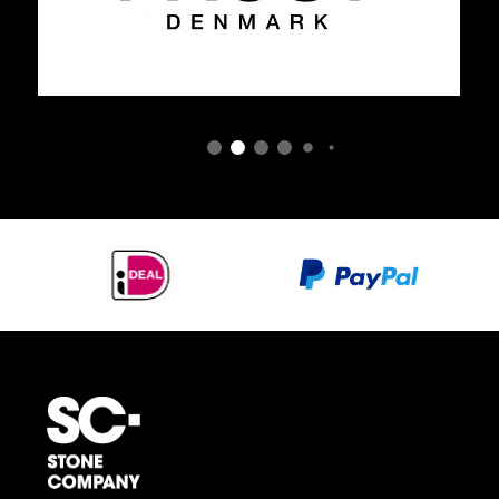
tint en uitstraling vooraf beoordeeld kunnen worden.
Belangrijke informatie
Linki produceert haar producten op bestelling. Dit
betekent dat ieder product maatwerk is en niet geruild
of geretourneerd kan worden. Controleer daarom
zorgvuldig alle specificaties, afmetingen, aansluitingen
en gekozen afwerking voordat u bestelt.
De levertijd
kan variëren per kleur en uitvoering. Wilt u meer weten
over de actuele levertijd, beschikbaarheid, juiste
handdouche uitvoering of technische voorbereiding?
Neem dan gerust contact op met onze klantenservice.
Niet het juiste Linki product gevonden? Of heeft u