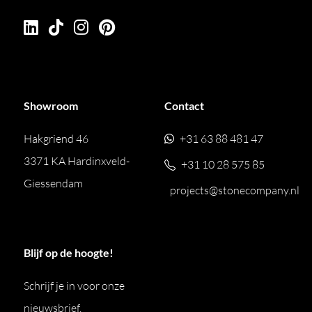
een vraag over deze badrandcombinatie met
handdouche maar kunt u het antwoord niet vinden?
Geen probleem, wij leveren alle producten van Linki.
Neem gerust
contact
met ons op of bezoek onze
showroom. Wij helpen u graag bij het samenstellen
Showroom
Contact
van uw ideale badkamer, wastafelopstelling of
Hakgriend 46
+31 63 88 481 47
toiletruimte. Afbeeldingen kunnen afwijken van het
3371 KA Hardinxveld-
+31 10 28 575 85
product en dienen ter illustratie van mogelijke
Giessendam
uitvoeringen en afwerkingen.
projects@stonecompany.nl
Blijf op de hoogte!
Schrijf je in voor onze
nieuwsbrief.