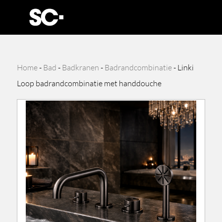
Home
-
Bad
-
Badkranen
-
Badrandcombinatie
-
Linki
Loop badrandcombinatie met handdouche