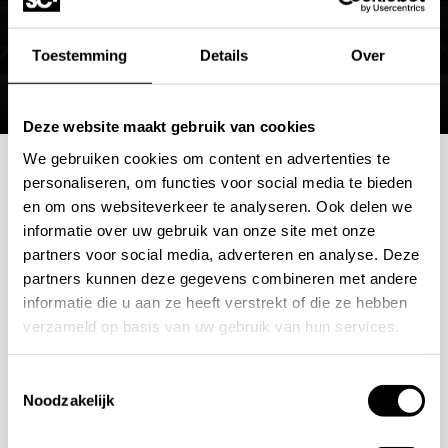
Technische Tekening LOP391 (/LOP392) :
Zie hier
Technische Specificaties:
Zie hier
Toestemming
Details
Over
Ruime keuze in kleuren
Deze website maakt gebruik van cookies
We gebruiken cookies om content en advertenties te
De
Linki Loop badrandcombinatie met handdouche
is
personaliseren, om functies voor social media te bieden
Mogelijkheden
en om ons websiteverkeer te analyseren. Ook delen we
verkrijgbaar in een brede selectie afwerkingen.
informatie over uw gebruik van onze site met onze
bespreken?
Hierdoor kan de badkraan mooi worden afgestemd op
partners voor social media, adverteren en analyse. Deze
wastafelkranen, douchekranen, accessoires en andere
partners kunnen deze gegevens combineren met andere
Wilt u ook iedere dag genieten van een luxe badkamer?
informatie die u aan ze heeft verstrekt of die ze hebben
metalen details in de badkamer.
verzameld op basis van uw gebruik van hun services.
Neem contact met ons op voor een intake gesprek.
Satin
+31 10 28 575 85
Polished
Toestemmingsselectie
Noodzakelijk
Satin Black
projects@stonecompany.nl
Satin Rose Gold