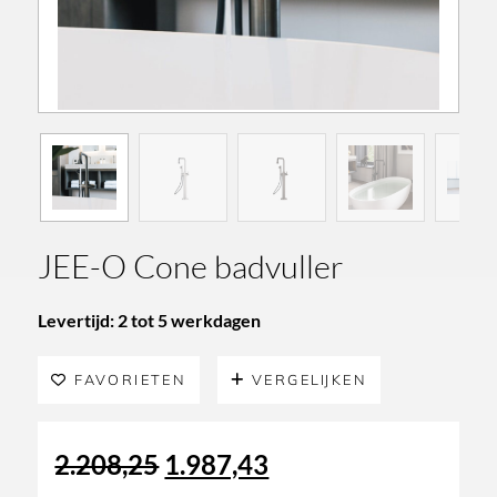
JEE-O Cone badvuller
Levertijd: 2 tot 5 werkdagen
FAVORIETEN
VERGELIJKEN
Oorspronkelijke
Huidige
2.208,25
1.987,43