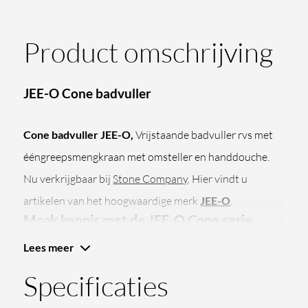
Product omschrijving
JEE-O Cone badvuller
Cone badvuller JEE-O,
Vrijstaande badvuller rvs met
ééngreepsmengkraan met omsteller en handdouche.
Nu verkrijgbaar bij
Stone Company
. Hier vindt u
artikelen van het hoogwaardige merk
JEE-O
.
Maak kennis met de JEE-O Cone serie
Lees meer
Maak kennis met de nieuwe Cone serie van JEE-O, een
Specificaties
toonaangevend merk dat synoniem staat voor luxe en
moderniteit in badkamerdesign. De JEE-O Cone-serie is