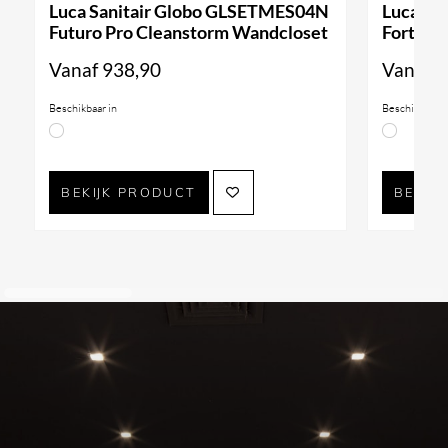
Luca Sanitair Globo GLSETMES04N
Luca Sa
Futuro Pro Cleanstorm Wandcloset
Forty3 
Vanaf
938,90
Vanaf
9
Beschikbaar in
Beschikbaar i
BEKIJK PRODUCT
BEKIJ