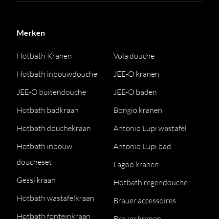
Merken
Hotbath Kranen
Vola douche
Hotbath inbouwdouche
JEE-O kranen
JEE-O buitendouche
JEE-O baden
Hotbath badkraan
Bongio kranen
Hotbath douchekraan
Antonio Lupi wastafel
Hotbath inbouw
Antonio Lupi bad
doucheset
Lagoo kranen
Gessi kraan
Hotbath regendouche
Hotbath wastafelkraan
Brauer accessoires
Hotbath fonteinkraan
Brauer kranen