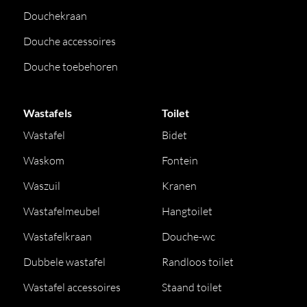
Douchekraan
Douche accessoires
Douche toebehoren
Wastafels
Toilet
Wastafel
Bidet
Waskom
Fontein
Waszuil
Kranen
Wastafelmeubel
Hangtoilet
Wastafelkraan
Douche-wc
Dubbele wastafel
Randloos toilet
Wastafel accessoires
Staand toilet