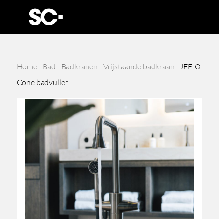
Home
-
Bad
-
Badkranen
-
Vrijstaande badkraan
-
JEE-O
Cone badvuller