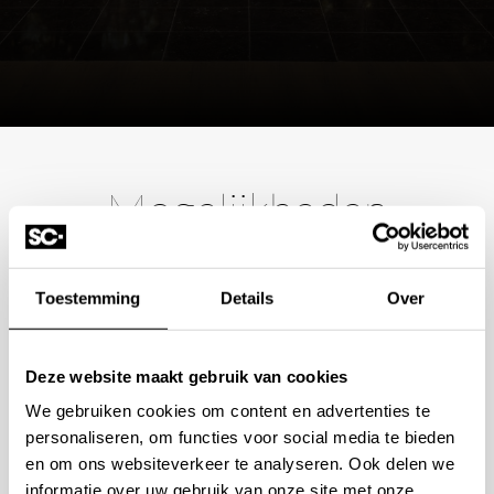
Mogelijkheden
bespreken?
Toestemming
Details
Over
Wilt u ook iedere dag genieten van een luxe badkamer?
Neem contact met ons op voor een intake gesprek.
Deze website maakt gebruik van cookies
+31 10 28 575 85
We gebruiken cookies om content en advertenties te
projects@stonecompany.nl
personaliseren, om functies voor social media te bieden
en om ons websiteverkeer te analyseren. Ook delen we
informatie over uw gebruik van onze site met onze