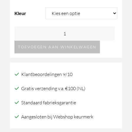
prijs
prijs
Kleur
was:
is:
JEE-
2.208,25.
1.987,43.
O
TOEVOEGEN AAN WINKELWAGEN
Cone
badvuller
aantal
Klantbeoordelingen 9/10
Gratis verzending v.a. €100 (NL)
Standaard fabrieksgarantie
Aangesloten bij Webshop keurmerk