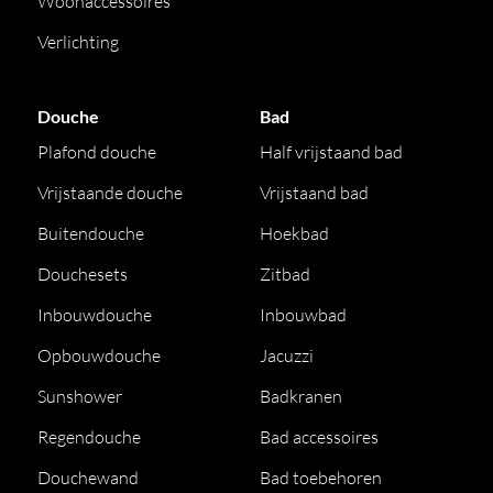
Woonaccessoires
Verlichting
Douche
Bad
Plafond douche
Half vrijstaand bad
Vrijstaande douche
Vrijstaand bad
Buitendouche
Hoekbad
Douchesets
Zitbad
Inbouwdouche
Inbouwbad
Opbouwdouche
Jacuzzi
Sunshower
Badkranen
Regendouche
Bad accessoires
Douchewand
Bad toebehoren