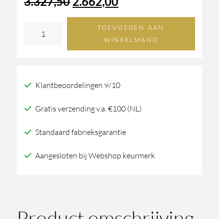
Oorspronkelijke
Huidige
3.327,50
2.662,00
prijs
prijs
TOEVOEGEN AAN
JEE-
WINKELMAND
O
was:
is:
Bloom
3.327,50.
2.662,00.
douche
Klantbeoordelingen 9/10
01
aantal
Gratis verzending v.a. €100 (NL)
Standaard fabrieksgarantie
Aangesloten bij Webshop keurmerk
Product omschrijving