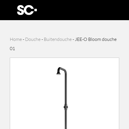
Home
-
Douche
-
Buitendouche
-
JEE-O Bloom douche
01