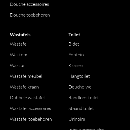
Douche accessoires
Douche toebehoren
Wastafels
Toilet
Wastafel
Bidet
Waskom
Fontein
Waszuil
Kranen
Wastafelmeubel
Hangtoilet
Wastafelkraan
Douche-wc
Dubbele wastafel
Randloos toilet
Wastafel accessoires
Staand toilet
Wastafel toebehoren
Urinoirs
Inbouwreservoirs