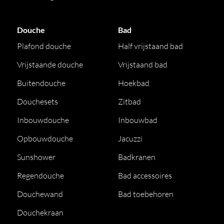
Douche
Bad
Plafond douche
Half vrijstaand bad
Vrijstaande douche
Vrijstaand bad
Buitendouche
Hoekbad
Douchesets
Zitbad
Inbouwdouche
Inbouwbad
Opbouwdouche
Jacuzzi
Sunshower
Badkranen
Regendouche
Bad accessoires
Douchewand
Bad toebehoren
Douchekraan