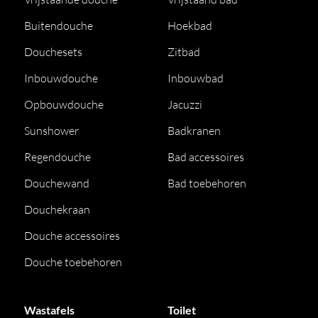
Buitendouche
Hoekbad
Douchesets
Zitbad
Inbouwdouche
Inbouwbad
Opbouwdouche
Jacuzzi
Sunshower
Badkranen
Regendouche
Bad accessoires
Douchewand
Bad toebehoren
Douchekraan
Douche accessoires
Douche toebehoren
Wastafels
Toilet