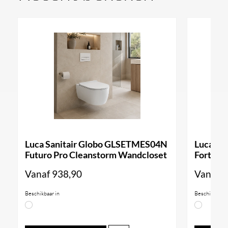
Luca Sanitair Globo GLSETMES04N
Luca Sa
Futuro Pro Cleanstorm Wandcloset
Forty3 
Vanaf
938,90
Vanaf
9
Beschikbaar in
Beschikbaar i