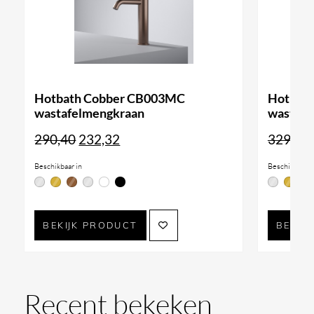
Hotbath Cobber CB003MC
Hotbath
wastafelmengkraan
wastafe
Oorspronkelijke
Huidige
290,40
232,32
329,12
prijs
prijs
Beschikbaar in
Beschikbaar i
was:
is:
290,40.
232,32.
BEKIJK PRODUCT
BEKIJ
Recent bekeken