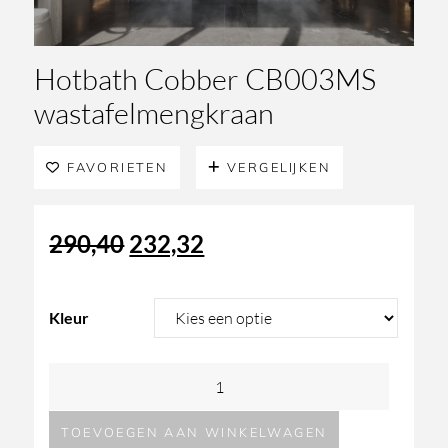
Hotbath Cobber CB003MS
wastafelmengkraan
FAVORIETEN
VERGELIJKEN
Oorspronkelijke
Huidige
290,40
232,32
prijs
prijs
Kleur
was:
is:
Hotbath
290,40.
232,32.
Cobber
TOEVOEGEN AAN WINKELWAGEN
CB003MS