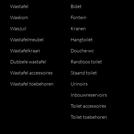
Wastafel
Bidet
Waskom
Fontein
Waszuil
Kranen
Wastafelmeubel
Hangtoilet
Wastafelkraan
Douche-wc
Dubbele wastafel
Randloos toilet
Wastafel accessoires
Staand toilet
Wastafel toebehoren
Urinoirs
Inbouwreservoirs
Toilet accessoires
Toilet toebehoren