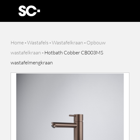
Home
-
Wastafels
-
Wastafelkraan
-
Opbouw
wastafelkraan
-
Hotbath Cobber CB003MS
wastafelmengkraan