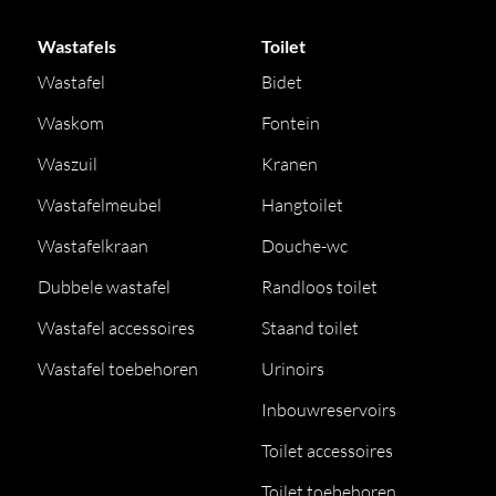
Wastafels
Toilet
Wastafel
Bidet
Waskom
Fontein
Waszuil
Kranen
Wastafelmeubel
Hangtoilet
Wastafelkraan
Douche-wc
Dubbele wastafel
Randloos toilet
Wastafel accessoires
Staand toilet
Wastafel toebehoren
Urinoirs
Inbouwreservoirs
Toilet accessoires
Toilet toebehoren