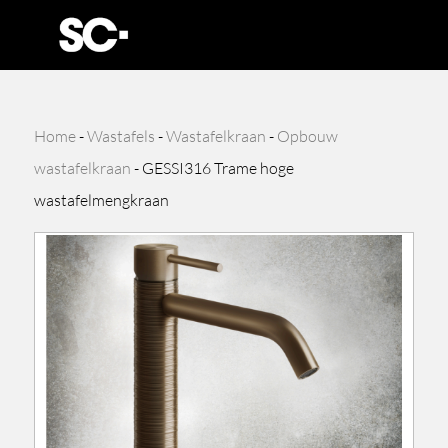
Home
-
Wastafels
-
Wastafelkraan
-
Opbouw
wastafelkraan
-
GESSI316 Trame hoge
wastafelmengkraan