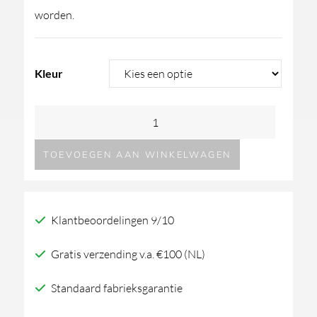
worden.
Kleur
GESSI316
Trame
TOEVOEGEN AAN WINKELWAGEN
hoge
wastafelmengkraan
aantal
Klantbeoordelingen 9/10
Gratis verzending v.a. €100 (NL)
Standaard fabrieksgarantie