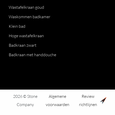
Wastafelkraan goud
Waskommen badkamer
Klein bad
Hoge wastafelkraan
Badkraan zwart
Badkraan met handdouche
2026 © Stone
Algemene
Review
Company
voorwaarden
richtlijnen