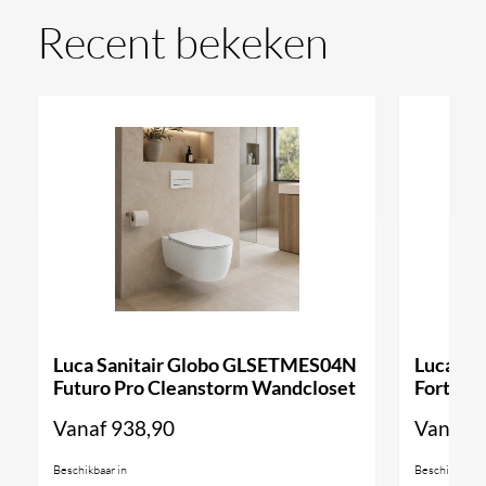
Recent bekeken
Luca Sanitair Globo GLSETMES04N
Luca Sa
Futuro Pro Cleanstorm Wandcloset
Forty3 
Vanaf
938,90
Vanaf
9
Beschikbaar in
Beschikbaar i