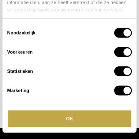
informatie die u aan ze heeft verstrekt of die ze hebben
verzameld op basis van uw gebruik van hun services.
Mogelijkheden
Toestemmingsselectie
bespreken?
Noodzakelijk
Wilt u ook iedere dag genieten van een luxe badkamer?
Voorkeuren
Neem contact met ons op voor een intake gesprek.
+31 10 28 575 85
Statistieken
projects@stonecompany.nl
Marketing
AFSPRAAK MAKEN
OK