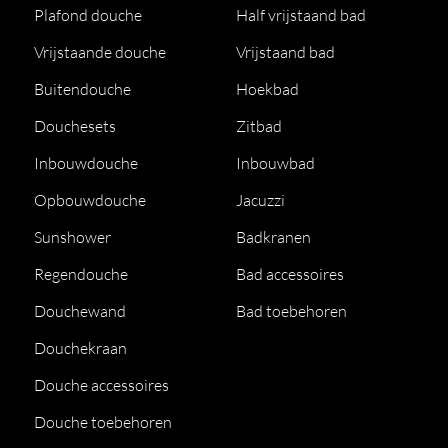
Plafond douche
Half vrijstaand bad
Vrijstaande douche
Vrijstaand bad
Buitendouche
Hoekbad
Douchesets
Zitbad
Inbouwdouche
Inbouwbad
Opbouwdouche
Jacuzzi
Sunshower
Badkranen
Regendouche
Bad accessoires
Douchewand
Bad toebehoren
Douchekraan
Douche accessoires
Douche toebehoren