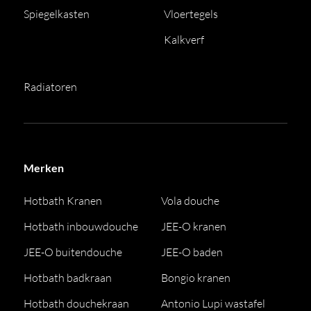
Spiegelkasten
Vloertegels
Kalkverf
Radiatoren
Merken
Hotbath Kranen
Vola douche
Hotbath inbouwdouche
JEE-O kranen
JEE-O buitendouche
JEE-O baden
Hotbath badkraan
Bongio kranen
Hotbath douchekraan
Antonio Lupi wastafel