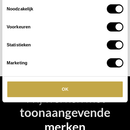
Wilt u ook iedere dag genieten van een luxe badkamer?
Toestemmingsselectie
Noodzakelijk
Neem contact met ons op voor een intake gesprek.
+31 10 28 575 85
Voorkeuren
projects@stonecompany.nl
Statistieken
AFSPRAAK MAKEN
Marketing
OK
Wij werken met
toonaangevende
merken