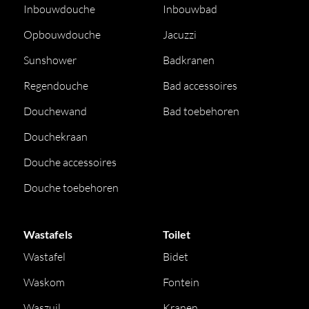
Inbouwdouche
Inbouwbad
Opbouwdouche
Jacuzzi
Sunshower
Badkranen
Regendouche
Bad accessoires
Douchewand
Bad toebehoren
Douchekraan
Douche accessoires
Douche toebehoren
Wastafels
Toilet
Wastafel
Bidet
Waskom
Fontein
Waszuil
Kranen