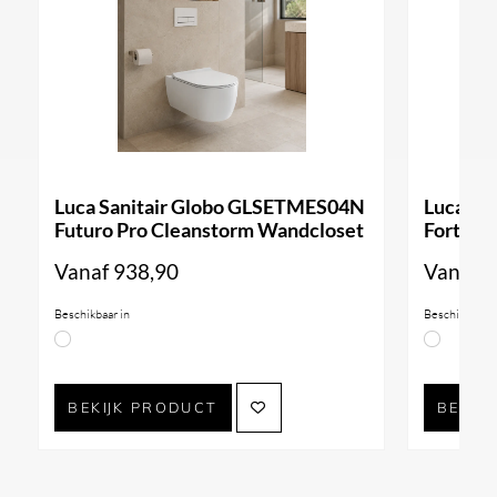
Luca Sanitair Globo GLSETMES04N
Luca Sa
Futuro Pro Cleanstorm Wandcloset
Forty3 
Vanaf
938,90
Vanaf
9
Beschikbaar in
Beschikbaar i
BEKIJK PRODUCT
BEKIJ