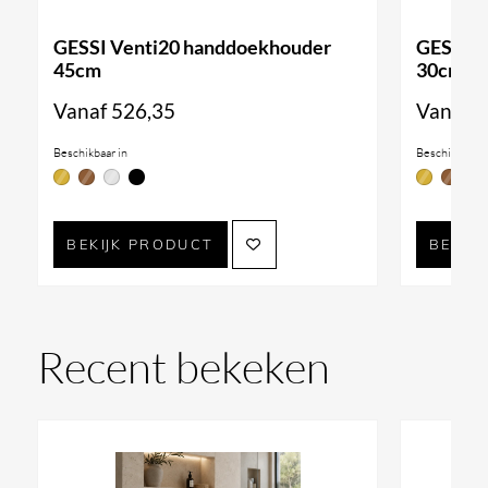
GESSI Venti20 handdoekhouder
GESSI V
45cm
30cm
Vanaf
526,35
Vanaf
5
Beschikbaar in
Beschikbaar i
BEKIJK PRODUCT
BEKIJ
Recent bekeken