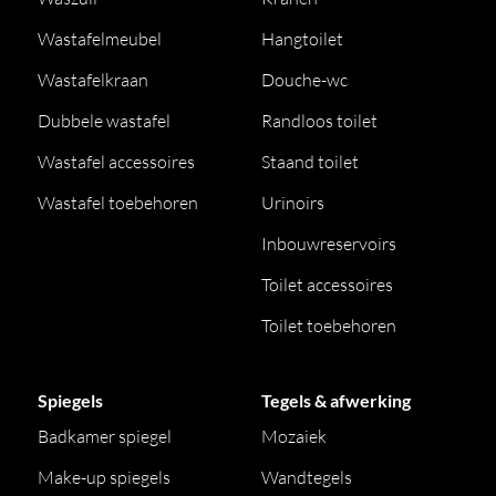
Wastafelmeubel
Hangtoilet
Wastafelkraan
Douche-wc
Dubbele wastafel
Randloos toilet
Wastafel accessoires
Staand toilet
Wastafel toebehoren
Urinoirs
Inbouwreservoirs
Toilet accessoires
Toilet toebehoren
Spiegels
Tegels & afwerking
Badkamer spiegel
Mozaiek
Make-up spiegels
Wandtegels