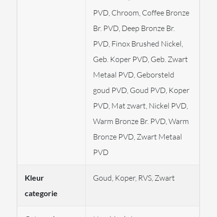
Hoogte: 22,4 cm
PVD, Chroom, Coffee Bronze
Breedte: Ø22,2 cm
Diepte: 8,6 cm
Onderhoud:
Br. PVD, Deep Bronze Br.
Maak het schoon met alleen een nieuwe
PVD, Finox Brushed Nickel,
microvezeldoek en water met een beetje zeep. Droog
Geb. Koper PVD, Geb. Zwart
het daarna goed af. Gebruik geen
Metaal PVD, Geborsteld
schoonmaakmiddelen, oplosmiddelen, chemische
goud PVD, Goud PVD, Koper
stoffen, schuurmaterialen, schuursponzen, staalwol of
PVD, Mat zwart, Nickel PVD,
alcohol. Deze kunnen het oppervlak beschadigen en de
Warm Bronze Br. PVD, Warm
uitstraling en glans van het product blijvend verpesten.
Bronze PVD, Zwart Metaal
Let op!
PVD
Kleur
Goud, Koper, RVS, Zwart
Gessi produceert haar producten speciaal voor haar
categorie
klanten op bestelling en vallen onder maatwerk. Houd
er rekening mee dat deze producten niet geruild of