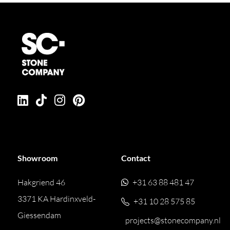
Showroom
Contact
Hakgriend 46
+31 63 88 481 47
3371 KA Hardinxveld-
+31 10 28 575 85
Giessendam
projects@stonecompany.nl