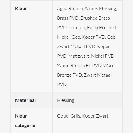
Kleur
Aged Bronze, Antiek Messing,
De kraan is voorzien van
flexibele aansluitingen
en
Brass PVD, Brushed Brass
wordt geleverd zonder waste, waardoor hij geschikt is
PVD, Chroom, Finox Brushed
voor uiteenlopende wastafelopstellingen. Het unieke
Nickel, Geb. Koper PVD, Geb.
design uit de
Ingranaggio-collectie
kenmerkt zich door
Zwart Metaal PVD, Koper
de verfijnde details en Italiaanse esthetiek, waarmee de
PVD, Mat zwart, Nickel PVD,
kraan een blikvanger wordt in het interieur. De
Warm Bronze Br. PVD, Warm
Ingranaggio
valt op door zijn geribbelde patroon bij de
Bronze PVD, Zwart Metaal
hendels bij van de mengkranen wat zorgt voor een
PVD
verfijnde uitstraling.
Materiaal
Messing
Belangrijke eigenschappen:
Kleur
Goud, Grijs, Koper, Zwart
categorie
Wastafelmengkraan • Uit de Ingranaggio-collectie •