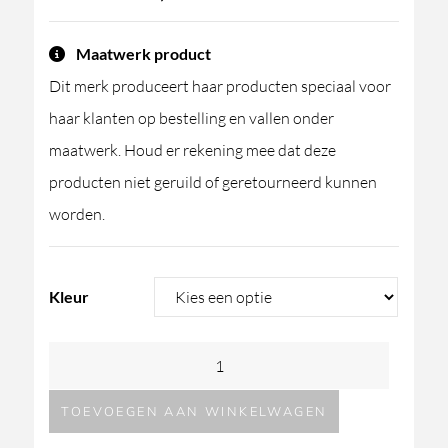
Maatwerk product
Dit merk produceert haar producten speciaal voor
haar klanten op bestelling en vallen onder
maatwerk. Houd er rekening mee dat deze
producten niet geruild of geretourneerd kunnen
worden.
Kleur
GESSI
Ingranaggio
TOEVOEGEN AAN WINKELWAGEN
wastafelkraan