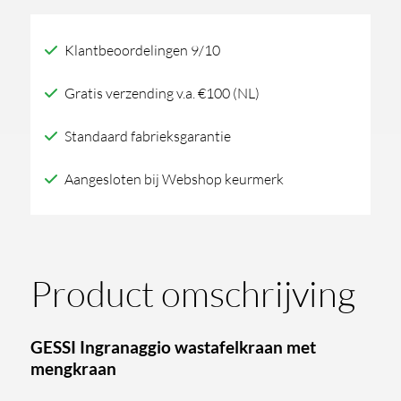
met
mengkraan
Klantbeoordelingen 9/10
aantal
Gratis verzending v.a. €100 (NL)
Standaard fabrieksgarantie
Aangesloten bij Webshop keurmerk
Product omschrijving
GESSI Ingranaggio wastafelkraan met
mengkraan