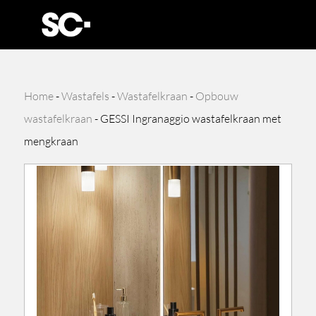
Home
-
Wastafels
-
Wastafelkraan
-
Opbouw
wastafelkraan
-
GESSI Ingranaggio wastafelkraan met
mengkraan