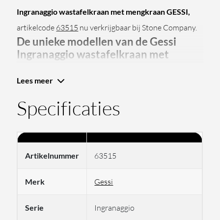
Ingranaggio wastafelkraan met mengkraan GESSI,
artikelcode
63515
nu verkrijgbaar bij Stone Company.
D
e unieke modellen van de Gessi
Ingranaggio wastafelkraan met
mengkraan
Lees meer
Specificaties
De
GESSI Ingranaggio wastafelkraan met mengkraan
is een hoogwaardige designkraan die speciaal is
ontwikkeld voor plaatsing op de
wastafel in uw
badkamer of toiletruimte
. Met zijn verfijnde
Artikelnummer
63515
industriële uitstraling uit de exclusieve
Ingranaggio-
Merk
Gessi
collectie
voegt deze kraan een krachtig en toch elegant
detail toe aan het interieur.
Serie
Ingranaggio