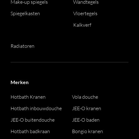
Make-up spiegels
Wandtegels
Spiegelkasten
Vloertegels
Kalkverf
Radiatoren
Merken
Hotbath Kranen
Vola douche
Hotbath inbouwdouche
JEE-O kranen
JEE-O buitendouche
JEE-O baden
Hotbath badkraan
Bongio kranen