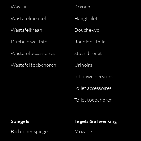
Waszuil
Kranen
Wastafelmeubel
Hangtoilet
Wastafelkraan
Douche-wc
Dubbele wastafel
Randloos toilet
Wastafel accessoires
Staand toilet
Wastafel toebehoren
Urinoirs
Inbouwreservoirs
Toilet accessoires
Toilet toebehoren
Spiegels
Tegels & afwerking
Badkamer spiegel
Mozaiek