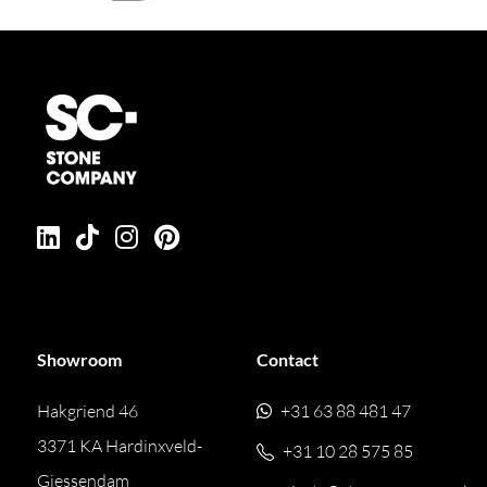
Showroom
Contact
Hakgriend 46
+31 63 88 481 47
3371 KA Hardinxveld-
+31 10 28 575 85
Giessendam