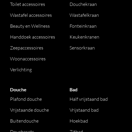
Toilet accessoires
Douchekraan
Wastafel accessoires
Wastafelkraan
Beauty en Wellness
Fonteinkraan
Handdoek accessoires
Keukenkranen
Zeepaccessoires
Sensorkraan
Woonaccessoires
Verlichting
Douche
Bad
Plafond douche
Half vrijstaand bad
Vrijstaande douche
Vrijstaand bad
Buitendouche
Hoekbad
Douchesets
Zitbad