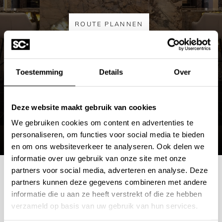
Belangrijke informatie
ROUTE PLANNEN
Gessi produceert haar producten op bestelling. Dit
MEER OVER DE SHOWROOM
betekent dat elk product maatwerk is en niet geruild of
Toestemming
Details
Over
geretourneerd kan worden. Controleer daarom
zorgvuldig alle specificaties en afmetingen voordat u
bestelt. Dit voorkomt teleurstellingen.
De levertijd van
Deze website maakt gebruik van cookies
uw bestelling kan variëren, afhankelijk van de gekozen
We gebruiken cookies om content en advertenties te
personaliseren, om functies voor social media te bieden
kleur en afwerking. Wilt u meer weten over de levertijd?
en om ons websiteverkeer te analyseren. Ook delen we
Neem gerust contact op met de klantenservice.
informatie over uw gebruik van onze site met onze
partners voor social media, adverteren en analyse. Deze
Niet het juiste GESSI product gevonden?
Of heeft u
partners kunnen deze gegevens combineren met andere
Mogelijkheden
een vraag over dit product maar kunt u het antwoord
informatie die u aan ze heeft verstrekt of die ze hebben
verzameld op basis van uw gebruik van hun services.
niet vinden?
Geen probleem, wij leveren álle producten
bespreken?