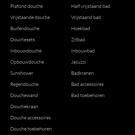
Plafond douche
Half vrijstaand bad
Vrijstaande douche
Vrijstaand bad
Buitendouche
Hoekbad
Douchesets
Zitbad
Inbouwdouche
Inbouwbad
Opbouwdouche
Jacuzzi
Sunshower
Badkranen
Regendouche
Bad accessoires
Douchewand
Bad toebehoren
Douchekraan
Douche accessoires
Douche toebehoren