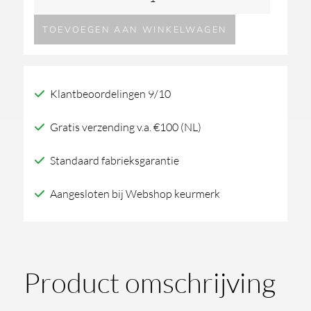
Habito
TOEVOEGEN AAN WINKELWAGEN
2-
gats
wandmengkraan
Klantbeoordelingen 9/10
Cesello
aantal
Gratis verzending v.a. €100 (NL)
Standaard fabrieksgarantie
Aangesloten bij Webshop keurmerk
Product omschrijving