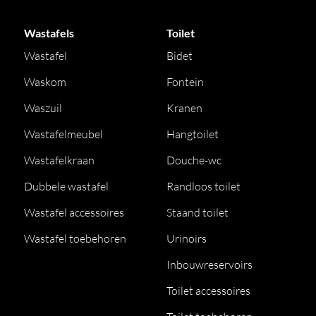
Wastafels
Toilet
Wastafel
Bidet
Waskom
Fontein
Waszuil
Kranen
Wastafelmeubel
Hangtoilet
Wastafelkraan
Douche-wc
Dubbele wastafel
Randloos toilet
Wastafel accessoires
Staand toilet
Wastafel toebehoren
Urinoirs
Inbouwreservoirs
Toilet accessoires