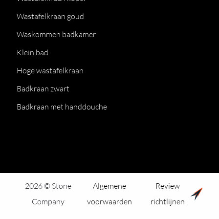
Wastafelkraan goud
Waskommen badkamer
Klein bad
Hoge wastafelkraan
Badkraan zwart
Badkraan met handdouche
2026 © Stone
Algemene
Review
Company
voorwaarden
richtlijnen