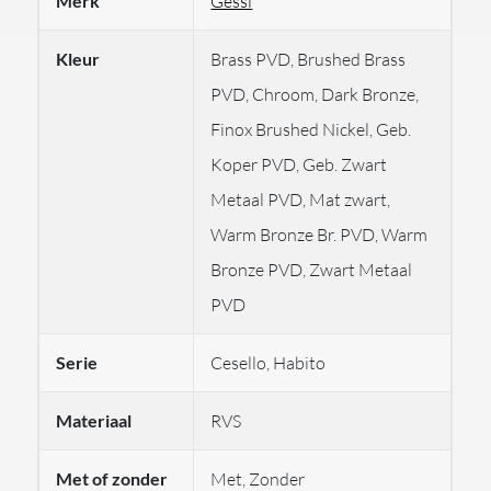
Merk
Gessi
met een 1-weg mengkraan, ontworpen voor een
Kleur
Brass PVD, Brushed Brass
praktische installatie:
PVD, Chroom, Dark Bronze,
70488
: Stijlvolle en praktische 2-gats
Finox Brushed Nickel, Geb.
wandmengkraan.
Koper PVD, Geb. Zwart
54198
: Inbouwdeel voor de wandmengkraan.
Metaal PVD, Mat zwart,
Warm Bronze Br. PVD, Warm
Het Cesello patroon bestaat uit met de hand
Bronze PVD, Zwart Metaal
gegraveerde details die het metaal een mooie afwerking
PVD
geeft. Met deze wandmengkraan geniet u van comfort,
veelzijdigheid en een naadloze uitstraling in uw
Serie
Cesello, Habito
badkamer. De inbouwmontage zorgt voor een
minimalistische en strakke afwerking, die past in zowel
Materiaal
RVS
moderne als klassieke interieurs.
Waarom kiezen voor Gessi?
Met of zonder
Met, Zonder