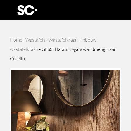
Home
-
Wastafels
-
Wastafelkraan
-
Inbouw
wastafelkraan
-
GESSI Habito 2-gats wandmengkraan
Cesello