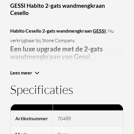
GESSI Habito 2-gats wandmengkraan
Cesello
Habito Cesello 2-gats wandmengkraan
GESSI
, Nu
verkrijgbaar bij Stone Company.
Een luxe upgrade met de 2-gats
wandmengkraan van Gessi
Lees meer
De Gessi 2-gats wandmengkraan uit de Habito-
collectie. Deze kraan biedt een perfecte mix van
Specificaties
elegantie en functionaliteit voor elke badkamer. Deze
wandmengkraan wordt geleverd zonder afvoerset,
maar wel met flexibele aansluitingen wat de installatie
Artikelnummer
70488
eenvoudiger maakt. Daarnaast bestaat deze
wandmengkraan uit een wand gemonteerde uitloop