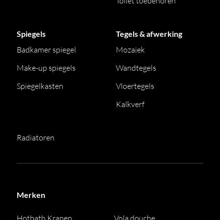
Toilet toebehoren
Spiegels
Tegels & afwerking
Badkamer spiegel
Mozaiek
Make-up spiegels
Wandtegels
Spiegelkasten
Vloertegels
Kalkverf
Radiatoren
Merken
Hotbath Kranen
Vola douche