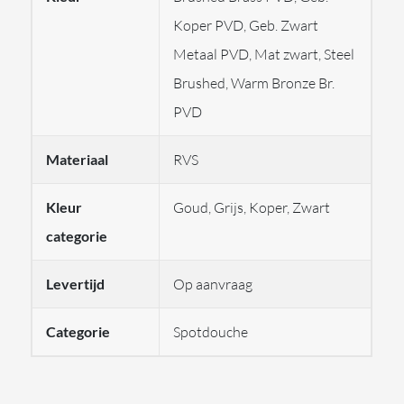
een gladde en matte afwerking die het een luxe
Koper PVD, Geb. Zwart
uitstraling geeft. De Spotwater316 Flessa douchekop is
Metaal PVD, Mat zwart, Steel
eenvoudig te installeren en voegt een tijdloze, stijlvolle
Brushed, Warm Bronze Br.
touch toe aan elke badkamer.
De Gessi Flessa
PVD
Spotwater316 maakt deel uit van de elegante
Spotwater316-serie. Deze serie combineert een uniek
Materiaal
RVS
ontwerp met het gladde patroon Flessa. Daarnaast is
de spotwater316 douchekop van de Spotwater316
Kleur
Goud, Grijs, Koper, Zwart
serie verkrijgbaar in 4 modellen:
categorie
57249
:
Multi-spray functie, verstelbaar voor
Levertijd
Op aanvraag
verschillende straaltypes, Regen functie voor een
zachte, brede waterstroom, Mist functie voor een
Categorie
Spotdouche
fijne, verfrissende nevel, Waterval functie voor een
krachtige, volle stroom