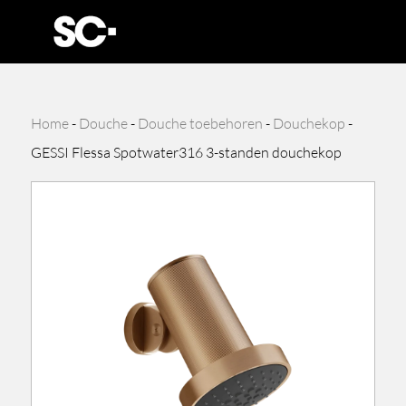
Home
-
Douche
-
Douche toebehoren
-
Douchekop
-
GESSI Flessa Spotwater316 3-standen douchekop