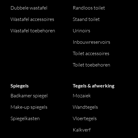
Dubbele wastafel
Randloos toilet
Wastafel accessoires
Staand toilet
Wastafel toebehoren
Urinoirs
Inbouwreservoirs
Toilet accessoires
Toilet toebehoren
Spiegels
Tegels & afwerking
Badkamer spiegel
Mozaiek
Make-up spiegels
Wandtegels
Spiegelkasten
Vloertegels
Kalkverf