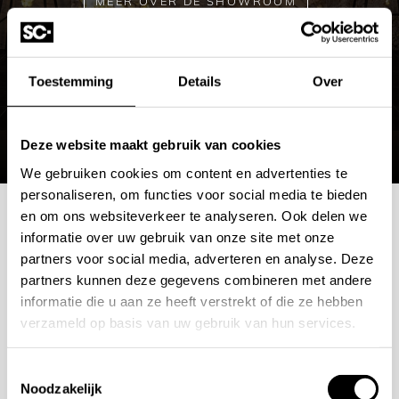
Montage: Muurbevestigde, verstelbare arm voor
MEER OVER DE SHOWROOM
eenvoudige installatie en optimale hoek
Materiaal: Roestvastvrij staal
Toestemming
Details
Over
Patroon: Flessa
Leverbaar in meerdere kleurafwerkingen
Deze website maakt gebruik van cookies
Afwerkingen GESSI Spotwater:
We gebruiken cookies om content en advertenties te
personaliseren, om functies voor social media te bieden
en om ons websiteverkeer te analyseren. Ook delen we
Steel Brushed
Mogelijkheden
informatie over uw gebruik van onze site met onze
Brass Brushed PVD
partners voor social media, adverteren en analyse. Deze
bespreken?
partners kunnen deze gegevens combineren met andere
Geborsteld Koper PVD
informatie die u aan ze heeft verstrekt of die ze hebben
Geborsteld Zwart Metaal PVD
verzameld op basis van uw gebruik van hun services.
Wilt u ook iedere dag genieten van een luxe badkamer?
Warm Bronze Br. PVD
Neem contact met ons op voor een intake gesprek.
Mat Zwart
Toestemmingsselectie
Noodzakelijk
+31 10 28 575 85