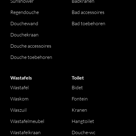
Sunshower
Badkranen
Regendouche
Bad accessoires
Douchewand
Bad toebehoren
Douchekraan
Douche accessoires
Douche toebehoren
Wastafels
Toilet
Wastafel
Bidet
Waskom
Fontein
Waszuil
Kranen
Wastafelmeubel
Hangtoilet
Wastafelkraan
Douche-wc