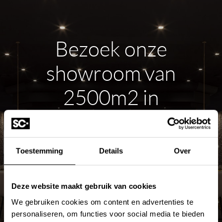
Bezoek onze
showroom van
2500m2 in
Hardinxveld-
Giessendam
Toestemming
Details
Over
ROUTE PLANNEN
Deze website maakt gebruik van cookies
We gebruiken cookies om content en advertenties te
MEER OVER DE SHOWROOM
personaliseren, om functies voor social media te bieden