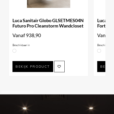
Luca Sanitair Globo GLSETMES04N
Luca Sa
Futuro Pro Cleanstorm Wandcloset
Forty3 
Vanaf
938,90
Vanaf
9
Beschikbaar in
Beschikbaar i
BEKIJK PRODUCT
BEKIJ