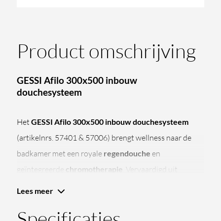
Product omschrijving
GESSI Afilo 300x500 inbouw
douchesysteem
Het
GESSI Afilo 300x500 inbouw douchesysteem
(artikelnrs. 57401 & 57006) brengt wellness naar de
badkamer met een royale
regendouche
en
geïntegreerde
chromotherapie
. Vervaardigd uit
hoogwaardig
messing
en ontworpen voor plaatsing in
Lees meer
een verlaagd plafond, wordt dit systeem geleverd met
Specificaties
elektronische componenten, waterdichte