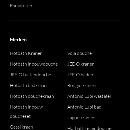
Radiatoren
Merken
Hotbath Kranen
Vola douche
Hotbath inbouwdouche
JEE-O kranen
JEE-O buitendouche
JEE-O baden
Hotbath badkraan
Bongio kranen
Hotbath douchekraan
Antonio Lupi wastafel
Hotbath inbouw
Antonio Lupi bad
doucheset
Lagoo kranen
Gessi kraan
Hotbath regendouche