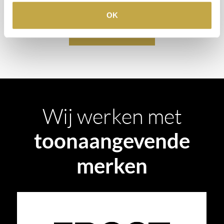
projects@stonecompany.nl
OK
AFSPRAAK MAKEN
Wij werken met
toonaangevende
merken