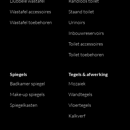
Dubbele wastafel
Randloos toilet
Wastafel accessoires
Staand toilet
Wastafel toebehoren
Urinoirs
Inbouwreservoirs
Toilet accessoires
Toilet toebehoren
Spiegels
Tegels & afwerking
Badkamer spiegel
Mozaiek
Make-up spiegels
Wandtegels
Spiegelkasten
Vloertegels
Kalkverf