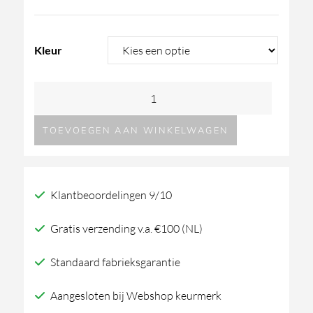
Kleur
GESSI
Afilo
TOEVOEGEN AAN WINKELWAGEN
300x500
inbouw
douchesysteem
Klantbeoordelingen 9/10
aantal
Gratis verzending v.a. €100 (NL)
Standaard fabrieksgarantie
Aangesloten bij Webshop keurmerk