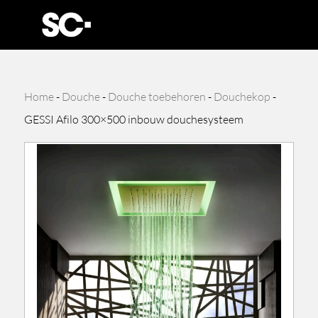
Home
-
Douche
-
Douche toebehoren
-
Douchekop
-
GESSI Afilo 300×500 inbouw douchesysteem