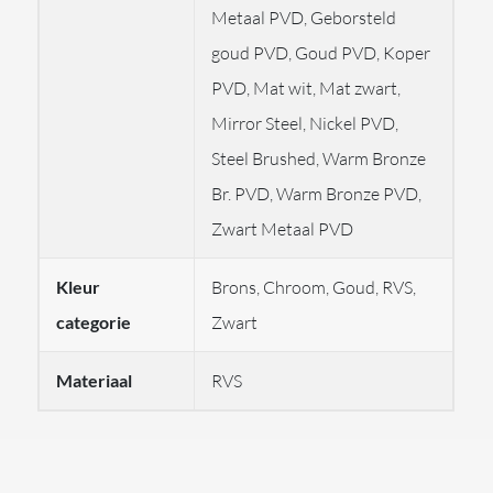
messing
Metaal PVD, Geborsteld
goud PVD, Goud PVD, Koper
Kenmerken & specificaties
PVD, Mat wit, Mat zwart,
Mirror Steel, Nickel PVD,
Merk:
GESSI
Steel Brushed, Warm Bronze
Serie:
Afilo
Br. PVD, Warm Bronze PVD,
Type:
Inbouw douchesysteem (300×500 mm)
Zwart Metaal PVD
Artikelcodes:
57401 (systeem), 57006
Kleur
Brons, Chroom, Goud, RVS,
(cover/multifunction)
categorie
Zwart
Materiaal:
Messing
Functies:
Regendouche, chromotherapie
Materiaal
RVS
Installatie:
Voor verlaagd/vals plafond
Elektronica:
Inclusief elektronische onderdelen +
waterdichte afstandsbediening en haak