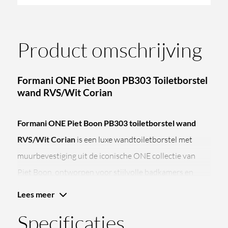
aantal
Product omschrijving
Formani ONE Piet Boon PB303 Toiletborstel
wand RVS/Wit Corian
Formani ONE Piet Boon PB303 toiletborstel wand
RVS/Wit Corian
is een luxe wandtoiletborstel met
muurbevestiging uit de iconische ONE collectie van
Piet Boon, ontworpen voor stijlvolle badkamers en
toiletruimtes waarin rust, eenvoud en hoogwaardige
Lees meer
afwerking centraal staan.
Specificaties