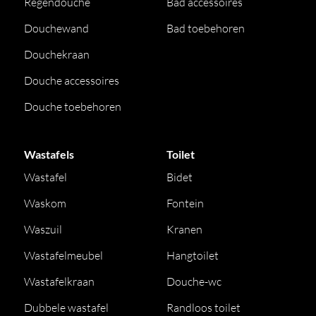
Regendouche
Bad accessoires
Douchewand
Bad toebehoren
Douchekraan
Douche accessoires
Douche toebehoren
Wastafels
Toilet
Wastafel
Bidet
Waskom
Fontein
Waszuil
Kranen
Wastafelmeubel
Hangtoilet
Wastafelkraan
Douche-wc
Dubbele wastafel
Randloos toilet