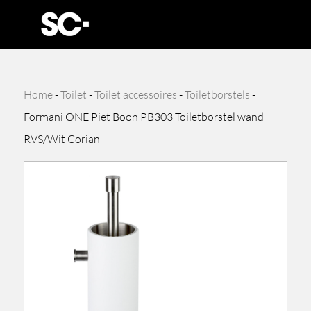
Home
-
Toilet
-
Toilet accessoires
-
Toiletborstels
-
Formani ONE Piet Boon PB303 Toiletborstel wand
RVS/Wit Corian