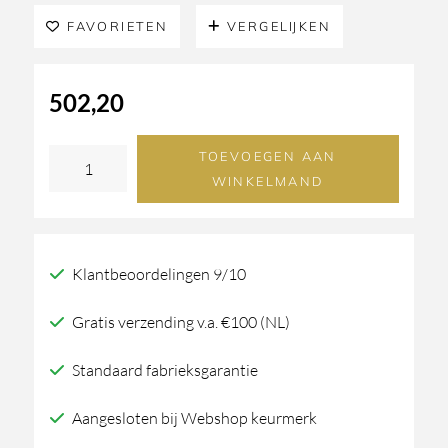
FAVORIETEN
VERGELIJKEN
502,20
TOEVOEGEN AAN
Formani
WINKELMAND
ONE
Piet
Boon
Klantbeoordelingen 9/10
PB303
Toiletborstel
Gratis verzending v.a. €100 (NL)
wand
Standaard fabrieksgarantie
RVS/Wit
Corian
Aangesloten bij Webshop keurmerk