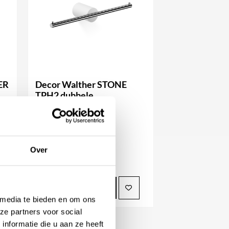
ER
Decor Walther STONE
TPH2 dubbele
toiletrolhouder
Vanaf
151,25
Beschikbaar in
Over
BEKIJK PRODUCT
 media te bieden en om ons
ze partners voor social
nformatie die u aan ze heeft