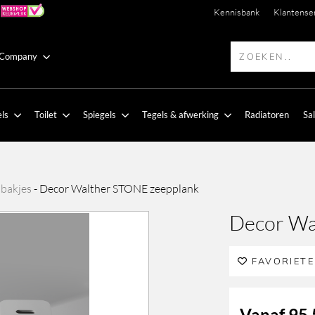
Kennisbank
Klantense
 Company
ls
Toilet
Spiegels
Tegels & afwerking
Radiatoren
Sa
bakjes
-
Decor Walther STONE zeepplank
Decor Wa
FAVORIET
Vanaf
95,