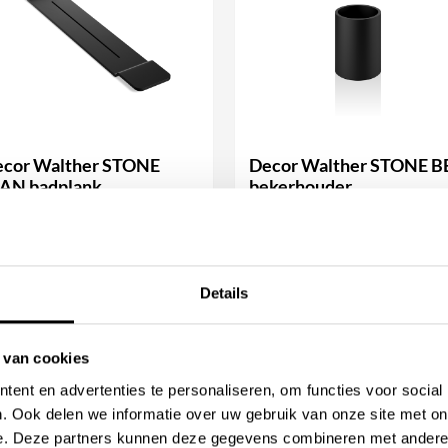
adkamer. Gemaakt met aandacht
eepplank onberispelijk, wat
 badkamer. Het gebruikte
n een langdurige esthetische
cor Walther STONE
Decor Walther STONE B
AN badplank
bekerhouder
anaf
355,74
Vanaf
45,98
chikbaar in
Beschikbaar in
Details
staan klaar om je te helpen!
ijke klantenservice. We zijn
BEKIJK PRODUCT
BEKIJK PRODUCT
 van cookies
e te assisteren bij het vinden
ent en advertenties te personaliseren, om functies voor social
eften. Jouw tevredenheid is
. Ook delen we informatie over uw gebruik van onze site met on
ntact met ons op te nemen."
e. Deze partners kunnen deze gegevens combineren met andere i