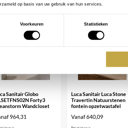
erzameld op basis van uw gebruik van hun services.
Voorkeuren
Statistieken
ca Sanitair Globo
Luca Sanitair Luca Stone
LSETFNS02N Forty3
Travertin Natuurstenen
eanstorm Wandcloset
fontein opzetwastafel
anaf
964,31
Vanaf
640,09
chikbaar in
Beschikbaar in