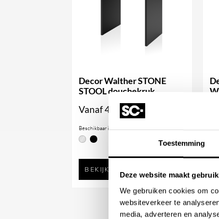
specifieke behoeften en ruimte van jouw b
voor detail, is de afwerking van de STONE z
bijdraagt aan de algehele uitstraling van je
materiaal staat garant voor duurzaamheid e
aantrekkingskracht.
Afmeting:
Zeepplank TAB:
2 x 30 x 14,5 cm
Decor Walther STONE
De
STOOL douchekruk
W
Zeepplank TAB L:
2 x 42 x 20,5 cm
Vanaf
406,56
V
Serie:
STONE
Beschikbaar in
Bes
Toestemming
"Heb je vragen over onze producten? We 
Neem gerust contact op met onze vriendel
BEKIJK PRODUCT
Deze website maakt gebruik
hier om al je vragen te beantwoorden en j
We gebruiken cookies om cont
van het perfecte product voor jouw beho
websiteverkeer te analyseren
onze prioriteit, dus aarzel niet om co
media, adverteren en analys