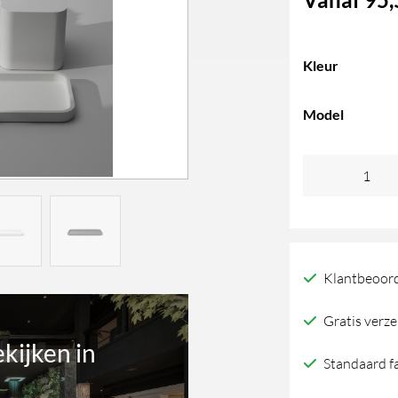
Kleur
Model
Decor
Walther
STONE
zeepplank
Klantbeoord
aantal
Gratis verze
ekijken in
Standaard f