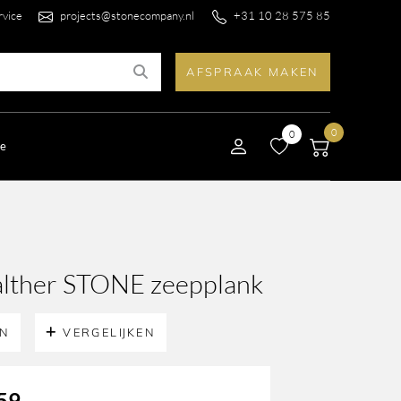
rvice
projects@stonecompany.nl
+31 10 28 575 85
AFSPRAAK MAKEN
0
0
le
lther STONE zeepplank
EN
VERGELIJKEN
59