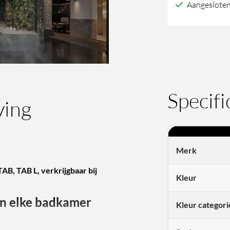
Aangesloten
Specifi
ving
Merk
, TAB L, verkrijgbaar bij
Kleur
an elke badkamer
Kleur categori