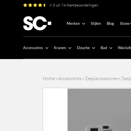
9.3 uit 74 klantbeoordelingen
Merken
Stijlen
Blog
Stone
Accessoires
Kranen
Douche
Bad
Wastafe
Home
-
Accessoires
-
Zeepaccessoires
-
Zeep