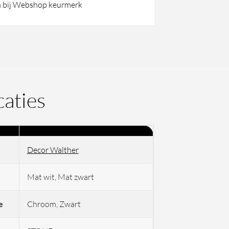
 bij Webshop keurmerk
caties
Decor Walther
Mat wit, Mat zwart
e
Chroom, Zwart