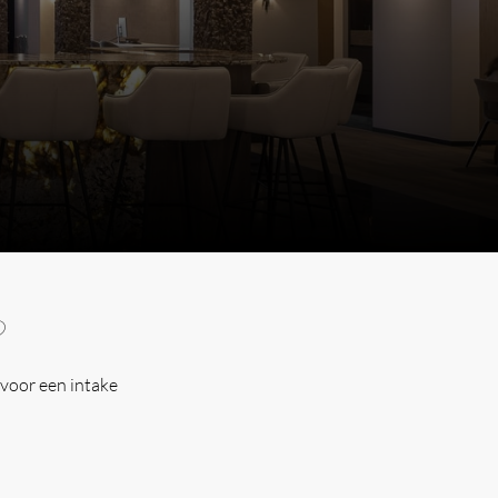
?
voor een intake