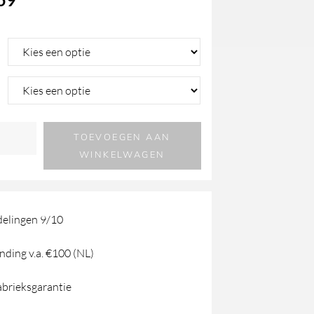
TOEVOEGEN AAN
WINKELWAGEN
elingen 9/10
nding v.a. €100 (NL)
abrieksgarantie