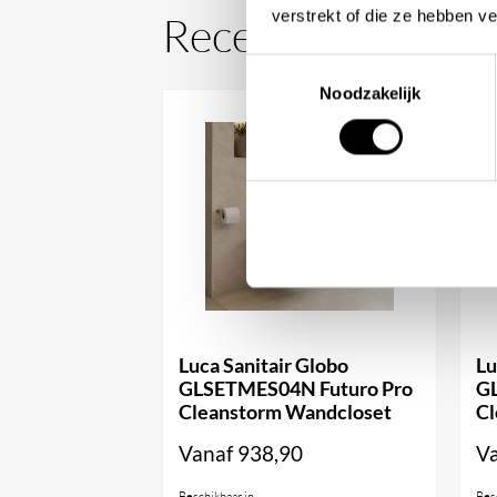
verstrekt of die ze hebben v
Recent bekeken
Toestemmingsselectie
Telefoon:
+31 10 28 575 85
Noodzakelijk
E-mail:
projects@stonecompany.nl
WhatsApp:
+31 6 38 84 81 47
Luca Sanitair Globo
Lu
GLSETMES04N Futuro Pro
G
Cleanstorm Wandcloset
Cl
Vanaf
938,90
V
Beschikbaar in
Bes