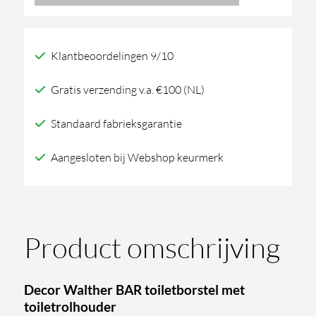
toiletborstel
met
Klantbeoordelingen 9/10
toiletrolhouder
aantal
Gratis verzending v.a. €100 (NL)
Standaard fabrieksgarantie
Aangesloten bij Webshop keurmerk
Product omschrijving
Decor Walther BAR toiletborstel met
toiletrolhouder