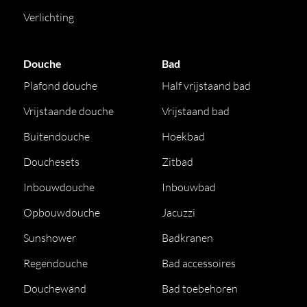
Verlichting
Douche
Bad
Plafond douche
Half vrijstaand bad
Vrijstaande douche
Vrijstaand bad
Buitendouche
Hoekbad
Douchesets
Zitbad
Inbouwdouche
Inbouwbad
Opbouwdouche
Jacuzzi
Sunshower
Badkranen
Regendouche
Bad accessoires
Douchewand
Bad toebehoren