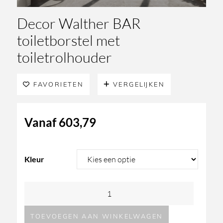
Decor Walther BAR
toiletborstel met
toiletrolhouder
FAVORIETEN
VERGELIJKEN
Vanaf
603,79
Kleur
Decor
Walther
TOEVOEGEN AAN WINKELWAGEN
BAR