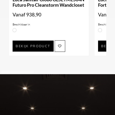
Futuro Pro Cleanstorm Wandcloset
Forty3 
Vanaf
938,90
Vanaf
9
Beschikbaar in
Beschikbaar i
BEKIJK PRODUCT
BEKIJ