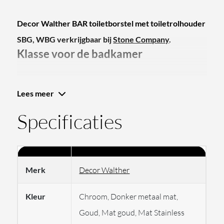
Decor Walther BAR toiletborstel met toiletrolhouder
SBG, WBG verkrijgbaar bij
Stone Company
.
Klasse voor de badkamer
De Decor Walther BAR toiletborstel set met
Lees meer
toiletrolhouder belichaamt de perfecte combinatie van
Specificaties
functionaliteit en stijl in de badkamer. Decor Walther,
opgericht door Harald Walther in 1973 in Frankfurt,
heeft zich gevestigd als een toonaangevend merk dat
hoogwaardige badkamerartikelen levert, waaronder
Merk
Decor Walther
lampen, spiegels en accessoires. Het succes van het
merk is geworteld in het bieden van discrete luxe aan
Kleur
Chroom, Donker metaal mat,
een veeleisend publiek, en de BAR-serie is daar een
Goud, Mat goud, Mat Stainless