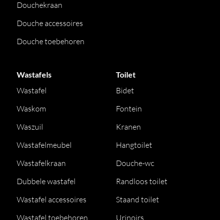
Douchekraan
Douche accessoires
Douche toebehoren
Wastafels
Toilet
Wastafel
Bidet
Waskom
Fontein
Waszuil
Kranen
Wastafelmeubel
Hangtoilet
Wastafelkraan
Douche-wc
Dubbele wastafel
Randloos toilet
Wastafel accessoires
Staand toilet
Wastafel toebehoren
Urinoirs