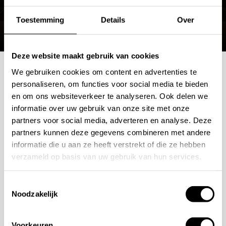
Toestemming
Details
Over
Deze website maakt gebruik van cookies
We gebruiken cookies om content en advertenties te
Mogelijkheden
personaliseren, om functies voor social media te bieden
en om ons websiteverkeer te analyseren. Ook delen we
bespreken?
informatie over uw gebruik van onze site met onze
partners voor social media, adverteren en analyse. Deze
partners kunnen deze gegevens combineren met andere
Wilt u ook iedere dag genieten van een luxe badkamer?
informatie die u aan ze heeft verstrekt of die ze hebben
Neem contact met ons op voor een intake gesprek.
verzameld op basis van uw gebruik van hun services.
+31 10 28 575 85
Toestemmingsselectie
projects@stonecompany.nl
Noodzakelijk
AFSPRAAK MAKEN
Voorkeuren