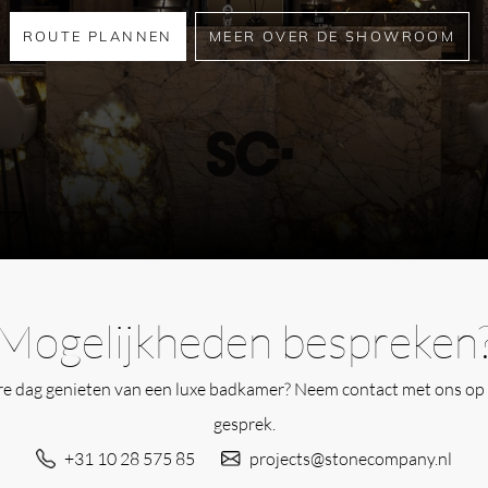
ROUTE PLANNEN
MEER OVER DE SHOWROOM
Mogelijkheden bespreken
ere dag genieten van een luxe badkamer? Neem contact met ons op 
gesprek.
+31 10 28 575 85
projects@stonecompany.nl