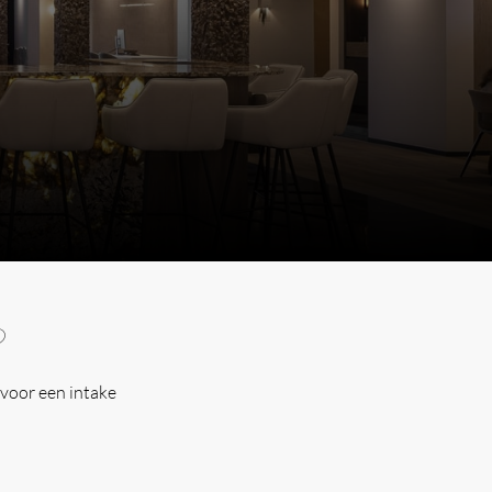
?
voor een intake