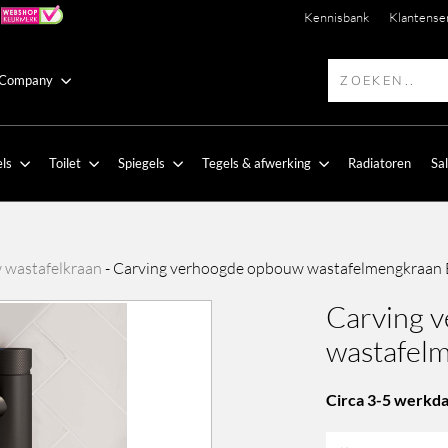
Kennisbank
Klantense
 Company
ls
Toilet
Spiegels
Tegels & afwerking
Radiatoren
Sa
wastafelkraan
-
Carving verhoogde opbouw wastafelmengkraan 
Carving 
wastafel
Circa 3-5 werkda