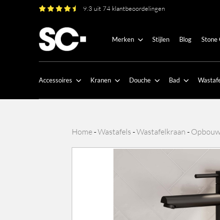
9.3 uit 74 klantbeoordelingen
Merken
Stijlen
Blog
Stone
Accessoires
Kranen
Douche
Bad
Wastafe
Home
-
Wastafels
-
Wastafelkraan
-
Opbouw 