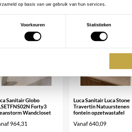
erzameld op basis van uw gebruik van hun services.
pbouw wastafelmengkraan van
Voorkeuren
Statistieken
ls je geen ervaren loodgieter
en. Dit bespaart niet alleen
voor dat je snel kunt genieten
er biedt met de Carving Serie
an stijl, functionaliteit en
en efficiënt waterverbruik
elijke badkamerervaring,
evoegen aan uw dagelijkse
ca Sanitair Globo
Luca Sanitair Luca Stone
LSETFNS02N Forty3
Travertin Natuurstenen
badkamer een oase van comfort
eanstorm Wandcloset
fontein opzetwastafel
anaf
964,31
Vanaf
640,09
staan klaar om je te helpen!