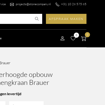
rvice
projects@stonecompany.nl
+31 10 28 575 85
AFSPRAAK MAKEN
0
0
le
Brauer
verhoogde opbouw
mengkraan Brauer
gen levertijd