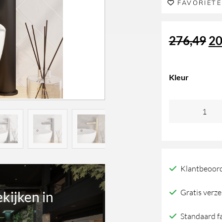
FAVORIET
Oo
276,49
20
pri
Kleur
wa
Carving
27
verhoogde
opbouw
wastafelmengk
Klantbeoord
Brauer
aantal
Gratis verze
ekijken in
Standaard f